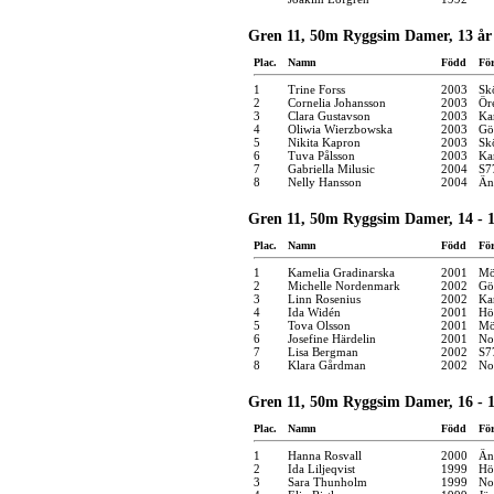
Gren 11, 50m Ryggsim Damer, 13 år
Plac.
Namn
Född
Fö
1
Trine Forss
2003
Sk
2
Cornelia Johansson
2003
Ör
3
Clara Gustavson
2003
Kar
4
Oliwia Wierzbowska
2003
Gö
5
Nikita Kapron
2003
Sk
6
Tuva Pålsson
2003
Ka
7
Gabriella Milusic
2004
S7
8
Nelly Hansson
2004
Än
Gren 11, 50m Ryggsim Damer, 14 - 1
Plac.
Namn
Född
Fö
1
Kamelia Gradinarska
2001
Mö
2
Michelle Nordenmark
2002
Gö
3
Linn Rosenius
2002
Ka
4
Ida Widén
2001
Hö
5
Tova Olsson
2001
Mö
6
Josefine Härdelin
2001
No
7
Lisa Bergman
2002
S7
8
Klara Gårdman
2002
No
Gren 11, 50m Ryggsim Damer, 16 - 1
Plac.
Namn
Född
Fö
1
Hanna Rosvall
2000
Än
2
Ida Liljeqvist
1999
Hö
3
Sara Thunholm
1999
No