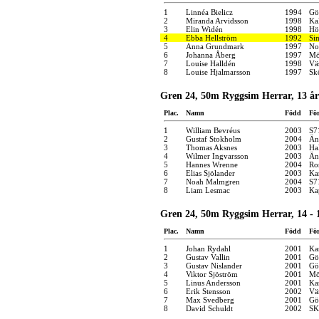
1
Linnéa Bielicz
1994
Gö
2
Miranda Arvidsson
1998
Ka
3
Elin Widén
1998
Hö
4
Ebba Hellström
1992
Si
5
Anna Grundmark
1997
No
6
Johanna Åberg
1997
Mö
7
Louise Halldén
1998
Vä
8
Louise Hjalmarsson
1997
Sk
Gren 24, 50m Ryggsim Herrar, 13 år
Plac.
Namn
Född
Fö
1
William Bevréus
2003
S7
2
Gustaf Stokholm
2004
Än
3
Thomas Aksnes
2003
Ha
4
Wilmer Ingvarsson
2003
Än
5
Hannes Wrenne
2004
Ro
6
Elias Sjölander
2003
Kar
7
Noah Malmgren
2004
S7
8
Liam Lesmac
2003
Ka
Gren 24, 50m Ryggsim Herrar, 14 - 
Plac.
Namn
Född
Fö
1
Johan Rydahl
2001
Kar
2
Gustav Vallin
2001
Gö
3
Gustav Nislander
2001
Gö
4
Viktor Sjöström
2001
Mö
5
Linus Andersson
2001
Kar
6
Erik Stensson
2002
Vä
7
Max Svedberg
2001
Gö
8
David Schuldt
2002
SK