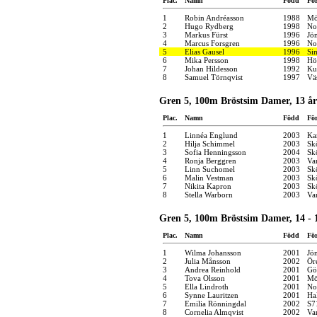
Plac.
Namn
Född
Fö
1
Robin Andréasson
1988
Mö
2
Hugo Rydberg
1998
No
3
Markus Fürst
1996
Jö
4
Marcus Forsgren
1996
No
5
Elias Gausel
1996
Si
6
Mika Persson
1998
Hö
7
Johan Hildesson
1992
Ku
8
Samuel Törnqvist
1997
Vä
Gren 5, 100m Bröstsim Damer, 13 år
Plac.
Namn
Född
Fö
1
Linnéa Englund
2003
Kar
2
Hilja Schimmel
2003
Sk
3
Sofia Henningsson
2004
Sk
4
Ronja Berggren
2003
Va
5
Linn Suchomel
2003
Sk
6
Malin Vestman
2003
Sk
7
Nikita Kapron
2003
Sk
8
Stella Warborn
2003
Va
Gren 5, 100m Bröstsim Damer, 14 - 
Plac.
Namn
Född
Fö
1
Wilma Johansson
2001
Jö
2
Julia Månsson
2002
Ör
3
Andrea Reinhold
2001
Gö
4
Tova Olsson
2001
Mö
5
Ella Lindroth
2001
No
6
Synne Lauritzen
2001
Ha
7
Emilia Rönningdal
2002
S7
8
Cornelia Almqvist
2002
Va