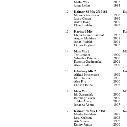
Mellie Wijk
2002
Janne Ledin
1994
12
Kalmar SS Mix 2[1916]
Ka
Miranda Arvidsson
1998
Jacob Olsson
1998
Anton Hong
2000
Ellen Lindeby
1999
13
Karlstad Mix
Kar
Elvira Eklund-Ramböl
1997
August Mathisen
2001
Johan Rydahl
2001
Linnéa Englund
2003
14
Mass Mix 2
Mö
Tor Leander
1999
Sebastian Petersson
2000
Kamelia Gradinarska
2001
Alice Lindhé
1999
15
Göteborg Mix 2
Gö
Alfhild Kristensson
1999
Miro Torola
1995
Alex Phu
2000
Christin Heina
1996
16
Mass Mix 3
Mö
Ida Swegmark
2000
Harald Eriksson
2000
Tobias Åberg
2000
Johanna Åberg
1997
17
Kalmar SS Mix [1916]
Ka
Mattias Evaldsson
1997
Leia Karlsson
2002
Atis Stikáns
1999
Emmy Jämtin
2000