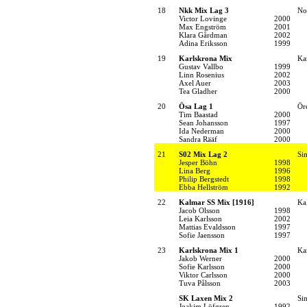
18
Nkk Mix Lag 3
No
Victor Lovinge
2000
Max Engström
2001
Klara Gårdman
2002
Adina Eriksson
1999
19
Karlskrona Mix
Ka
Gustav Vallbo
1999
Linn Rosenius
2002
Axel Auer
2003
Tea Gladher
2000
20
Ösa Lag 1
Ör
Tim Baastad
2000
Sean Johansson
1997
Ida Nederman
2000
Sandra Rääf
2000
21
S02 Mix Lag 2
Si
Jesper Böhn
1998
Lina Berg
1996
Philip Bergstedt
1998
Ebba Hellström
1992
22
Kalmar SS Mix [1916]
Ka
Jacob Olsson
1998
Leia Karlsson
2002
Mattias Evaldsson
1997
Sofie Jaensson
1997
23
Karlskrona Mix 1
Ka
Jakob Werner
2000
Sofie Karlsson
2000
Viktor Carlsson
2000
Tuva Pålsson
2003
SK Laxen Mix 2
Si
Joakim Löfgren
1992