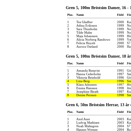
Gren 5, 100m Bröstsim Damer, 16 - 
Plac.
Namn
Född
Fö
1
Tea Gladher
2000
Ka
2
Adina Eriksson
1999
No
3
Sara Thunholm
1999
No
4
Tilde Malm
1999
No
5
Maja Johansson
1999
Hö
6
Alicia Norberg Randowo
1999
Yst
7
Felicia Huynh
2000
S7
8
Aurora Oseland
2000
Ha
Gren 5, 100m Bröstsim Damer, 18 år
Plac.
Namn
Född
Fö
1
Amanda Rutqvist
1991
Gö
2
Hanna Cederholm
1997
Si
3
Viktoria Reinhold
1996
Gö
4
Lina Berg
1996
Si
5
Klara Juliusson
1997
Hö
6
Emma Hansson
1998
Jö
7
Josephine Birath
1997
Ku
8
Denise Persson
1998
Si
Gren 6, 50m Bröstsim Herrar, 13 år 
Plac.
Namn
Född
Fö
1
Axel Auer
2003
Ka
2
Ludvig Mathisen
2003
Kar
3
Noah Malmgren
2004
S7
4
Hannes Wrenne
2004
Ro