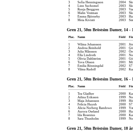
3
Sofia Henningsson
2004
Sk
4
Linn Suchomel
2003
Sk
5
Ronja Berggren
2003
Va
6
Malin Vestman
2003
Sk
7
Emma Björneby
2003
Ha
8
Meia Kivistö
2003
Si
Gren 21, 50m Bröstsim Damer, 14 - 
Plac.
Namn
Född
Fö
1
Wilma Johansson
2001
Jö
2
Andrea Reinhold
2001
Gö
3
Julia Månsson
2002
Ör
4
Ella Lindroth
2001
No
5
Olivia Dahlström
2001
Gö
6
Tova Olsson
2001
Mö
7
Emilia Rönningdal
2002
S7
8
Vilma Rudolf
2002
Ka
Gren 21, 50m Bröstsim Damer, 16 - 
Plac.
Namn
Född
Fö
1
Tea Gladher
2000
Ka
2
Adina Eriksson
1999
No
3
Maja Johansson
1999
Hö
4
Felicia Huynh
2000
S7
5
Alicia Norberg Randowo
1999
Yst
6
Aurora Oseland
2000
Ha
7
Ida Rosenius
2000
Ka
8
Sara Thunholm
1999
No
Gren 21, 50m Bröstsim Damer, 18 år