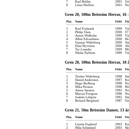
7
Karl Bohlin
2001
Gö
8
Linus Hoffner
2001
No
Gren 20, 100m Bröstsim Herrar, 16 -
Plac.
Namn
Född
Fö
1
Karl Frylmark
1999
Vä
2
Philip Chen
2000
S7
3
Anton Widholm
1999
Vä
4
Albin Edvardsson
2000
He
5
Gunnar Widerberg
2000
Si
6
Elias Hyvönen
2000
Al
7
Tor Leander
1999
Mö
8
Niklas Nyblom
1999
Vä
Gren 20, 100m Bröstsim Herrar, 18 å
Plac.
Namn
Född
Fö
1
Teodor Widerberg
1998
Si
2
Daniel Andersson
1997
Ku
3
Hugo Rydberg
1998
No
4
Mika Persson
1998
Hö
5
Anton Jansson
1992
No
6
Marcus Forsgren
1996
No
7
Joakim Löfgren
1992
Si
8
Rickard Berglund
1987
Gö
Gren 21, 50m Bröstsim Damer, 13 år
Plac.
Namn
Född
Fö
1
Linnéa Englund
2003
Kar
2
Hilja Schimmel
2003
Sk