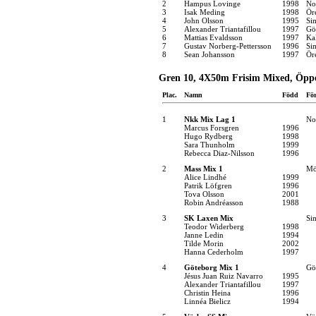
2
Hampus Lovinge
1998
No
3
Isak Meding
1998
Ör
4
John Olsson
1995
Si
5
Alexander Triantafillou
1997
Gö
6
Mattias Evaldsson
1997
Ka
7
Gustav Norberg-Pettersson
1996
Si
8
Sean Johansson
1997
Ör
Gren 10, 4X50m Frisim Mixed, Öppe
Plac.
Namn
Född
Fö
1
Nkk Mix Lag 1
No
Marcus Forsgren
1996
Hugo Rydberg
1998
Sara Thunholm
1999
Rebecca Diaz-Nilsson
1996
2
Mass Mix 1
Mö
Alice Lindhé
1999
Patrik Löfgren
1996
Tova Olsson
2001
Robin Andréasson
1988
3
SK Laxen Mix
Si
Teodor Widerberg
1998
Janne Ledin
1994
Tilde Morin
2002
Hanna Cederholm
1997
4
Göteborg Mix 1
Gö
Jésus Juan Ruiz Navarro
1995
Alexander Triantafillou
1997
Christin Heina
1996
Linnéa Bielicz
1994