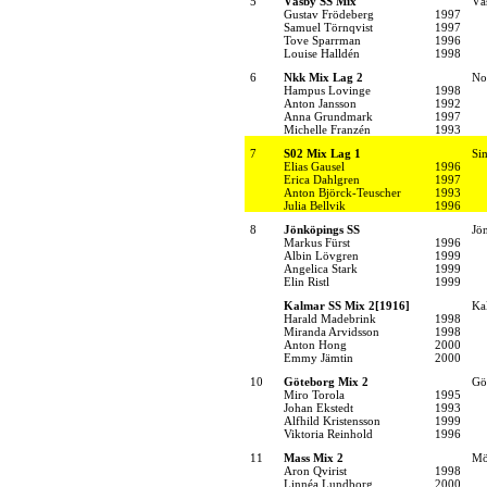
5
Väsby SS Mix
Vä
Gustav Frödeberg
1997
Samuel Törnqvist
1997
Tove Sparrman
1996
Louise Halldén
1998
6
Nkk Mix Lag 2
No
Hampus Lovinge
1998
Anton Jansson
1992
Anna Grundmark
1997
Michelle Franzén
1993
7
S02 Mix Lag 1
Si
Elias Gausel
1996
Erica Dahlgren
1997
Anton Björck-Teuscher
1993
Julia Bellvik
1996
8
Jönköpings SS
Jö
Markus Fürst
1996
Albin Lövgren
1999
Angelica Stark
1999
Elin Ristl
1999
Kalmar SS Mix 2[1916]
Ka
Harald Madebrink
1998
Miranda Arvidsson
1998
Anton Hong
2000
Emmy Jämtin
2000
10
Göteborg Mix 2
Gö
Miro Torola
1995
Johan Ekstedt
1993
Alfhild Kristensson
1999
Viktoria Reinhold
1996
11
Mass Mix 2
Mö
Aron Qvirist
1998
Linnéa Lundborg
2000