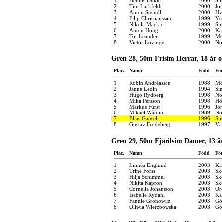
1
Dennis Dukic
2000
Si
2
Tim Lärkfeldt
2000
Jö
3
Anton Steindl
2000
Hv
4
Filip Christiansson
1999
Yst
5
Nikola Mackic
1999
Si
6
Anton Hong
2000
Ka
7
Tor Leander
1999
Mö
8
Victor Lovinge
2000
No
Gren 28, 50m Frisim Herrar, 18 år o
Plac.
Namn
Född
Fö
1
Robin Andréasson
1988
Mö
2
Janne Ledin
1994
Si
3
Hugo Rydberg
1998
No
4
Mika Persson
1998
Hö
5
Markus Fürst
1996
Jö
6
Mikael Wåhlin
1989
No
7
Elias Gausel
1996
Si
8
Gustav Frödeberg
1997
Vä
Gren 29, 50m Fjärilsim Damer, 13 å
Plac.
Namn
Född
Fö
1
Linnéa Englund
2003
Kar
2
Trine Forss
2003
Sk
3
Hilja Schimmel
2003
Sk
4
Nikita Kapron
2003
Sk
5
Cornelia Johansson
2003
Ör
6
Isabelle Rydahl
2003
Kar
7
Fannie Gronowitz
2003
Gö
8
Oliwia Wierzbowska
2003
Gö