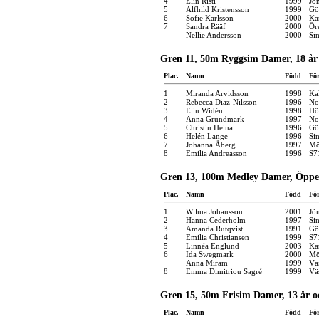
4
Elin Ristl
1999
Jö
5
Alfhild Kristensson
1999
Gö
6
Sofie Karlsson
2000
Ka
7
Sandra Rääf
2000
Ör
Nellie Andersson
2000
Si
Gren 11, 50m Ryggsim Damer, 18 år 
Plac.
Namn
Född
Fö
1
Miranda Arvidsson
1998
Ka
2
Rebecca Diaz-Nilsson
1996
No
3
Elin Widén
1998
Hö
4
Anna Grundmark
1997
No
5
Christin Heina
1996
Gö
6
Helén Lange
1996
Si
7
Johanna Åberg
1997
Mö
8
Emilia Andreasson
1996
S7
Gren 13, 100m Medley Damer, Öppen
Plac.
Namn
Född
Fö
1
Wilma Johansson
2001
Jö
2
Hanna Cederholm
1997
Si
3
Amanda Rutqvist
1991
Gö
4
Emilia Christiansen
1999
S7
5
Linnéa Englund
2003
Kar
6
Ida Swegmark
2000
Mö
Anna Miram
1999
Vä
8
Emma Dimitriou Sagré
1999
Vä
Gren 15, 50m Frisim Damer, 13 år o
Plac.
Namn
Född
Fö