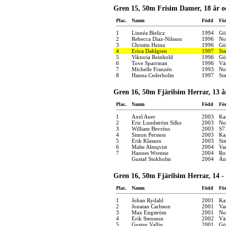
Gren 15, 50m Frisim Damer, 18 år o
Plac.
Namn
Född
Fö
1
Linnéa Bielicz
1994
Gö
2
Rebecca Diaz-Nilsson
1996
No
3
Christin Heina
1996
Gö
4
Erica Dahlgren
1997
Si
5
Viktoria Reinhold
1996
Gö
6
Tove Sparrman
1996
Vä
7
Michelle Franzén
1993
No
8
Hanna Cederholm
1997
Si
Gren 16, 50m Fjärilsim Herrar, 13 å
Plac.
Namn
Född
Fö
1
Axel Auer
2003
Ka
2
Eric Lundström Silke
2003
No
3
William Bevréus
2003
S7
4
Simon Persson
2003
Ka
5
Erik Klasson
2003
Si
6
Malte Almqvist
2004
Va
7
Hannes Wrenne
2004
Ro
Gustaf Stokholm
2004
Än
Gren 16, 50m Fjärilsim Herrar, 14 - 
Plac.
Namn
Född
Fö
1
Johan Rydahl
2001
Kar
2
Jonatan Carlsson
2001
Va
3
Max Engström
2001
No
4
Erik Stensson
2002
Vä
5
Gustav Vallin
2001
Gö