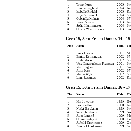
1
Trine Forss
2003
Sk
2
Linnéa Englund
2003
Kar
3
Isabelle Rydahl
2003
Kar
4
Hilja Schimmel
2003
Sk
5
Gabriella Milusic
2004
S7
6
Tuva Pålsson
2003
Ka
7
Sofia Henningsson
2004
Sk
8
Oliwia Wierzbowska
2003
Gö
Gren 15, 50m Frisim Damer, 14 - 15
Plac.
Namn
Född
Fö
1
Tova Olsson
2001
Mö
2
Emilia Rönningdal
2002
S7
3
Tilde Morin
2002
Si
4
Vera Emanuelsson Fransson
2001
Sk
5
Ida Lövgren
2001
Sk
6
Alva Back
2002
S7
7
Mellie Wijk
2002
Si
8
Linn Rosenius
2002
Ka
Gren 15, 50m Frisim Damer, 16 - 17
Plac.
Namn
Född
Fö
1
Ida Liljeqvist
1999
Hö
2
Tea Gladher
2000
Ka
3
Nikki Brockmar
1999
Sk
4
Sara Thunholm
1999
No
5
Alice Lindhé
1999
Mö
6
Olivia Rudqvist
2000
Tro
7
Alfhild Kristensson
1999
Gö
8
Emilia Christiansen
1999
S7