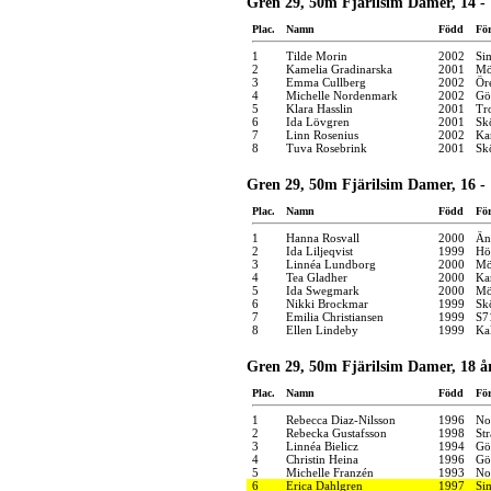
Gren 29, 50m Fjärilsim Damer, 14 - 
Plac.
Namn
Född
Fö
1
Tilde Morin
2002
Si
2
Kamelia Gradinarska
2001
Mö
3
Emma Cullberg
2002
Ör
4
Michelle Nordenmark
2002
Gö
5
Klara Hasslin
2001
Tro
6
Ida Lövgren
2001
Sk
7
Linn Rosenius
2002
Ka
8
Tuva Rosebrink
2001
Sk
Gren 29, 50m Fjärilsim Damer, 16 - 
Plac.
Namn
Född
Fö
1
Hanna Rosvall
2000
Än
2
Ida Liljeqvist
1999
Hö
3
Linnéa Lundborg
2000
Mö
4
Tea Gladher
2000
Ka
5
Ida Swegmark
2000
Mö
6
Nikki Brockmar
1999
Sk
7
Emilia Christiansen
1999
S7
8
Ellen Lindeby
1999
Ka
Gren 29, 50m Fjärilsim Damer, 18 år
Plac.
Namn
Född
Fö
1
Rebecca Diaz-Nilsson
1996
No
2
Rebecka Gustafsson
1998
St
3
Linnéa Bielicz
1994
Gö
4
Christin Heina
1996
Gö
5
Michelle Franzén
1993
No
6
Erica Dahlgren
1997
Si