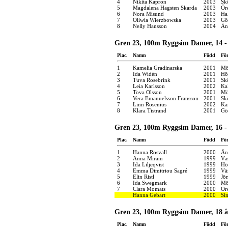
4
Nikita Kapron
2003
Sk
5
Magdalena Hagsten Skarda
2003
Ör
6
Nora Misund
2003
Ha
7
Oliwia Wierzbowska
2003
Gö
8
Nelly Hansson
2004
Än
Gren 23, 100m Ryggsim Damer, 14 - 
Plac.
Namn
Född
Fö
1
Kamelia Gradinarska
2001
Mö
2
Ida Widén
2001
Hö
3
Tuva Rosebrink
2001
Sk
4
Leia Karlsson
2002
Ka
5
Tova Olsson
2001
Mö
6
Vera Emanuelsson Fransson
2001
Sk
7
Linn Rosenius
2002
Ka
8
Klara Tistrand
2001
Gö
Gren 23, 100m Ryggsim Damer, 16 - 
Plac.
Namn
Född
Fö
1
Hanna Rosvall
2000
Än
2
Anna Miram
1999
Vä
3
Ida Liljeqvist
1999
Hö
4
Emma Dimitriou Sagré
1999
Vä
5
Elin Ristl
1999
Jö
6
Ida Swegmark
2000
Mö
7
Clara Momats
2000
Ör
Hanna Gebart
2000
Si
Gren 23, 100m Ryggsim Damer, 18 år
Plac.
Namn
Född
Fö