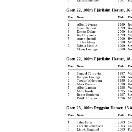
8
Linus Andersson
2001
Kar
Gren 22, 100m Fjärilsim Herrar, 16 
Plac.
Namn
Född
Fö
1
Albin Lövgren
1999
Jö
2
Oskar Hanstål
1999
Än
3
Dennis Dukic
2000
Si
4
Karl Frylmark
1999
Vä
5
Anton Steindl
2000
Hv
6
Tobias Åberg
2000
Mö
7
Nikola Mackic
1999
Si
8
Victor Lovinge
2000
No
Gren 22, 100m Fjärilsim Herrar, 18 
Plac.
Namn
Född
Fö
1
Samuel Törnqvist
1997
Vä
2
Hampus Lovinge
1998
No
3
Teodor Widerberg
1998
Si
4
Mika Persson
1998
Hö
5
Albin Larsson
1998
Va
6
Miro Torola
1995
Gö
7
Robin Sandgren
1997
Si
8
Patrik Löfgren
1996
Mö
Gren 23, 100m Ryggsim Damer, 13 å
Plac.
Namn
Född
Fö
1
Trine Forss
2003
Sk
2
Cornelia Johansson
2003
Ör
3
Linnéa Englund
2003
Kar