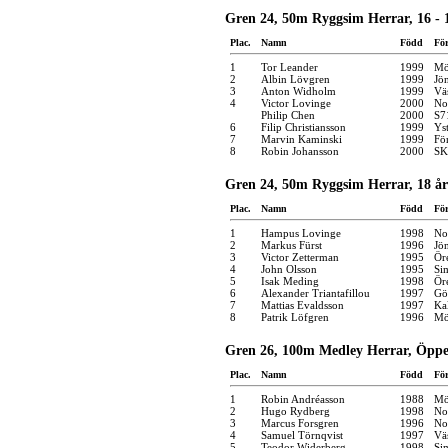
Gren 24, 50m Ryggsim Herrar, 16 - 
Plac.
Namn
Född
Fö
1
Tor Leander
1999
Mö
2
Albin Lövgren
1999
Jö
3
Anton Widholm
1999
Vä
4
Victor Lovinge
2000
No
Philip Chen
2000
S7
6
Filip Christiansson
1999
Yst
7
Marvin Kaminski
1999
Fö
8
Robin Johansson
2000
SK
Gren 24, 50m Ryggsim Herrar, 18 år
Plac.
Namn
Född
Fö
1
Hampus Lovinge
1998
No
2
Markus Fürst
1996
Jö
3
Victor Zetterman
1995
Ör
4
John Olsson
1995
Si
5
Isak Meding
1998
Ör
6
Alexander Triantafillou
1997
Gö
7
Mattias Evaldsson
1997
Ka
8
Patrik Löfgren
1996
Mö
Gren 26, 100m Medley Herrar, Öppe
Plac.
Namn
Född
Fö
1
Robin Andréasson
1988
Mö
2
Hugo Rydberg
1998
No
3
Marcus Forsgren
1996
No
4
Samuel Törnqvist
1997
Vä
5
Teodor Widerberg
1998
Si