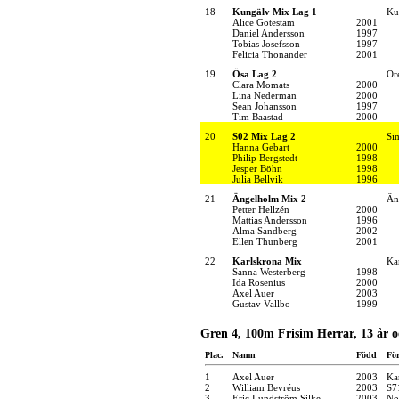
18
Kungälv Mix Lag 1
Ku
Alice Götestam
2001
Daniel Andersson
1997
Tobias Josefsson
1997
Felicia Thonander
2001
19
Ösa Lag 2
Ör
Clara Momats
2000
Lina Nederman
2000
Sean Johansson
1997
Tim Baastad
2000
20
S02 Mix Lag 2
Si
Hanna Gebart
2000
Philip Bergstedt
1998
Jesper Böhn
1998
Julia Bellvik
1996
21
Ängelholm Mix 2
Än
Petter Hellzén
2000
Mattias Andersson
1996
Alma Sandberg
2002
Ellen Thunberg
2001
22
Karlskrona Mix
Ka
Sanna Westerberg
1998
Ida Rosenius
2000
Axel Auer
2003
Gustav Vallbo
1999
Gren 4, 100m Frisim Herrar, 13 år o
Plac.
Namn
Född
Fö
1
Axel Auer
2003
Ka
2
William Bevréus
2003
S7
3
Eric Lundström Silke
2003
No