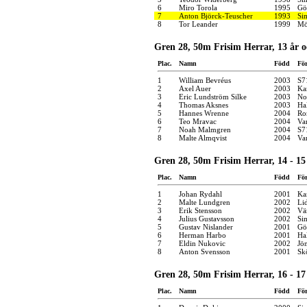
6
Miro Torola
1995
Gö
7
Anton Björck-Teuscher
1993
Si
8
Tor Leander
1999
Mö
Gren 28, 50m Frisim Herrar, 13 år o
Plac.
Namn
Född
Fö
1
William Bevréus
2003
S7
2
Axel Auer
2003
Ka
3
Eric Lundström Silke
2003
No
4
Thomas Aksnes
2003
Ha
5
Hannes Wrenne
2004
Ro
6
Teo Mravac
2004
Va
7
Noah Malmgren
2004
S7
8
Malte Almqvist
2004
Va
Gren 28, 50m Frisim Herrar, 14 - 15
Plac.
Namn
Född
Fö
1
Johan Rydahl
2001
Kar
2
Malte Lundgren
2002
Li
3
Erik Stensson
2002
Vä
4
Julius Gustavsson
2002
Si
5
Gustav Nislander
2001
Gö
6
Herman Harbo
2001
Ha
7
Eldin Nukovic
2002
Jö
8
Anton Svensson
2001
Sk
Gren 28, 50m Frisim Herrar, 16 - 17
Plac.
Namn
Född
Fö