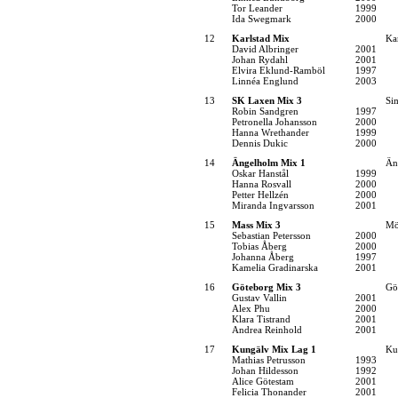
Tor Leander
1999
Ida Swegmark
2000
12
Karlstad Mix
Kar
David Albringer
2001
Johan Rydahl
2001
Elvira Eklund-Ramböl
1997
Linnéa Englund
2003
13
SK Laxen Mix 3
Si
Robin Sandgren
1997
Petronella Johansson
2000
Hanna Wrethander
1999
Dennis Dukic
2000
14
Ängelholm Mix 1
Än
Oskar Hanstål
1999
Hanna Rosvall
2000
Petter Hellzén
2000
Miranda Ingvarsson
2001
15
Mass Mix 3
Mö
Sebastian Petersson
2000
Tobias Åberg
2000
Johanna Åberg
1997
Kamelia Gradinarska
2001
16
Göteborg Mix 3
Gö
Gustav Vallin
2001
Alex Phu
2000
Klara Tistrand
2001
Andrea Reinhold
2001
17
Kungälv Mix Lag 1
Ku
Mathias Petrusson
1993
Johan Hildesson
1992
Alice Götestam
2001
Felicia Thonander
2001