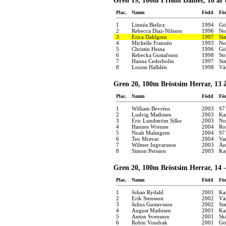
Gren 19, 100m Frisim Damer, 18 år 
Plac.
Namn
Född
Fö
1
Linnéa Bielicz
1994
Gö
2
Rebecca Diaz-Nilsson
1996
No
3
Erica Dahlgren
1997
Si
4
Michelle Franzén
1993
No
5
Christin Heina
1996
Gö
6
Rebecka Gustafsson
1998
St
7
Hanna Cederholm
1997
Si
8
Louise Halldén
1998
Vä
Gren 20, 100m Bröstsim Herrar, 13 
Plac.
Namn
Född
Fö
1
William Bevréus
2003
S7
2
Ludvig Mathisen
2003
Kar
3
Eric Lundström Silke
2003
No
4
Hannes Wrenne
2004
Ro
5
Noah Malmgren
2004
S7
6
Teo Mravac
2004
Va
7
Wilmer Ingvarsson
2003
Än
8
Simon Persson
2003
Ka
Gren 20, 100m Bröstsim Herrar, 14 -
Plac.
Namn
Född
Fö
1
Johan Rydahl
2001
Kar
2
Erik Stensson
2002
Vä
3
Julius Gustavsson
2002
Si
4
August Mathisen
2001
Kar
5
Anton Svensson
2001
Sk
6
Robin Vondrak
2001
Gö