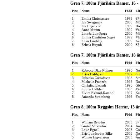
Gren 7, 100m Fjärilsim Damer, 16 - 
Plac.
Namn
Född
Fö
1
Emilia Christiansen
1999
S7
2
Ida Swegmark
2000
Mö
3
Ida Liljeqvist
1999
Hö
4
Anna Miram
1999
Vä
5
Linnéa Lundborg
2000
Mö
6
Emma Dimitriou Sagré
1999
Vä
7
Ellen Lindeby
1999
Ka
8
Felicia Huynh
2000
S7
Gren 7, 100m Fjärilsim Damer, 18 år
Plac.
Namn
Född
Fö
1
Rebecca Diaz-Nilsson
1996
No
2
Erica Dahlgren
1997
Si
3
Rebecka Gustafsson
1998
St
4
Michelle Franzén
1993
No
5
Christina Ekstedt
1996
Gö
6
Louise Halldén
1998
Vä
7
Elvira Eklund-Ramböl
1997
Kar
8
Amanda Strömberg
1998
Yst
Gren 8, 100m Ryggsim Herrar, 13 år
Plac.
Namn
Född
Fö
1
William Bevréus
2003
S7
2
Gustaf Stokholm
2004
Än
3
Loke Egnell
2003
Gö
4
Eric Lundström Silke
2003
No
5
Wilmer Ingvarsson
2003
Än