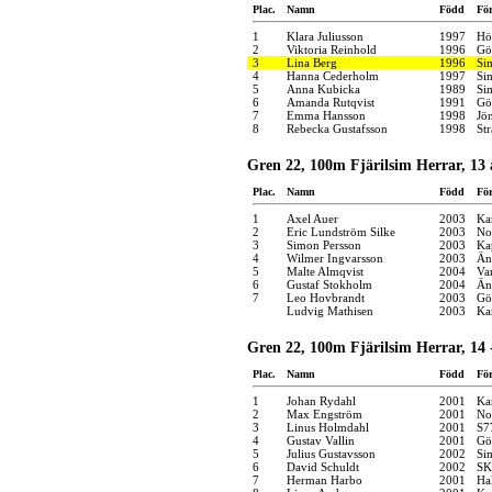
Plac.
Namn
Född
Fö
1
Klara Juliusson
1997
Hö
2
Viktoria Reinhold
1996
Gö
3
Lina Berg
1996
Si
4
Hanna Cederholm
1997
Si
5
Anna Kubicka
1989
Si
6
Amanda Rutqvist
1991
Gö
7
Emma Hansson
1998
Jö
8
Rebecka Gustafsson
1998
St
Gren 22, 100m Fjärilsim Herrar, 13 
Plac.
Namn
Född
Fö
1
Axel Auer
2003
Ka
2
Eric Lundström Silke
2003
No
3
Simon Persson
2003
Ka
4
Wilmer Ingvarsson
2003
Än
5
Malte Almqvist
2004
Va
6
Gustaf Stokholm
2004
Än
7
Leo Hovbrandt
2003
Gö
Ludvig Mathisen
2003
Kar
Gren 22, 100m Fjärilsim Herrar, 14 
Plac.
Namn
Född
Fö
1
Johan Rydahl
2001
Kar
2
Max Engström
2001
No
3
Linus Holmdahl
2001
S7
4
Gustav Vallin
2001
Gö
5
Julius Gustavsson
2002
Si
6
David Schuldt
2002
SK
7
Herman Harbo
2001
Ha