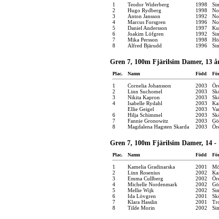
1
Teodor Widerberg
1998
Si
2
Hugo Rydberg
1998
No
3
Anton Jansson
1992
No
4
Marcus Forsgren
1996
No
5
Daniel Andersson
1997
Ku
6
Joakim Löfgren
1992
Si
7
Mika Persson
1998
Hö
8
Alfred Bjärudd
1996
Si
Gren 7, 100m Fjärilsim Damer, 13 å
Plac.
Namn
Född
Fö
1
Cornelia Johansson
2003
Ör
2
Linn Suchomel
2003
Sk
3
Nikita Kapron
2003
Sk
4
Isabelle Rydahl
2003
Kar
Ellie Geigel
2003
Va
6
Hilja Schimmel
2003
Sk
7
Fannie Gronowitz
2003
Gö
8
Magdalena Hagsten Skarda
2003
Ör
Gren 7, 100m Fjärilsim Damer, 14 - 
Plac.
Namn
Född
Fö
1
Kamelia Gradinarska
2001
Mö
2
Linn Rosenius
2002
Ka
3
Emma Cullberg
2002
Ör
4
Michelle Nordenmark
2002
Gö
5
Mellie Wijk
2002
Si
6
Ida Lövgren
2001
Sk
7
Klara Hasslin
2001
Tro
8
Tilde Morin
2002
Si