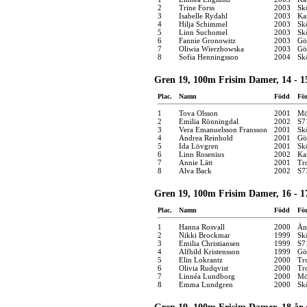
2
Trine Forss
2003
Sk
3
Isabelle Rydahl
2003
Kar
4
Hilja Schimmel
2003
Sk
5
Linn Suchomel
2003
Sk
6
Fannie Gronowitz
2003
Gö
7
Oliwia Wierzbowska
2003
Gö
8
Sofia Henningsson
2004
Sk
Gren 19, 100m Frisim Damer, 14 - 1
Plac.
Namn
Född
Fö
1
Tova Olsson
2001
Mö
2
Emilia Rönningdal
2002
S7
3
Vera Emanuelsson Fransson
2001
Sk
4
Andrea Reinhold
2001
Gö
5
Ida Lövgren
2001
Sk
6
Linn Rosenius
2002
Ka
7
Annie Lätt
2001
Tro
8
Alva Back
2002
S7
Gren 19, 100m Frisim Damer, 16 - 1
Plac.
Namn
Född
Fö
1
Hanna Rosvall
2000
Än
2
Nikki Brockmar
1999
Sk
3
Emilia Christiansen
1999
S7
4
Alfhild Kristensson
1999
Gö
5
Elin Lokrantz
2000
Tro
6
Olivia Rudqvist
2000
Tro
7
Linnéa Lundborg
2000
Mö
8
Emma Lundgren
2000
Sk