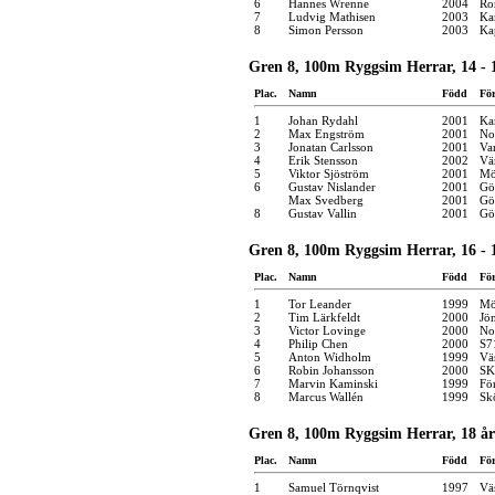
6
Hannes Wrenne
2004
Ro
7
Ludvig Mathisen
2003
Kar
8
Simon Persson
2003
Ka
Gren 8, 100m Ryggsim Herrar, 14 - 
Plac.
Namn
Född
Fö
1
Johan Rydahl
2001
Kar
2
Max Engström
2001
No
3
Jonatan Carlsson
2001
Va
4
Erik Stensson
2002
Vä
5
Viktor Sjöström
2001
Mö
6
Gustav Nislander
2001
Gö
Max Svedberg
2001
Gö
8
Gustav Vallin
2001
Gö
Gren 8, 100m Ryggsim Herrar, 16 - 
Plac.
Namn
Född
Fö
1
Tor Leander
1999
Mö
2
Tim Lärkfeldt
2000
Jö
3
Victor Lovinge
2000
No
4
Philip Chen
2000
S7
5
Anton Widholm
1999
Vä
6
Robin Johansson
2000
SK
7
Marvin Kaminski
1999
Fö
8
Marcus Wallén
1999
Sk
Gren 8, 100m Ryggsim Herrar, 18 år
Plac.
Namn
Född
Fö
1
Samuel Törnqvist
1997
Vä