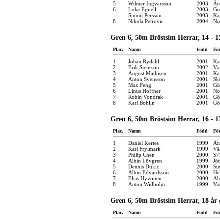
5
Wilmer Ingvarsson
2003
Än
6
Loke Egnell
2003
Gö
Simon Persson
2003
Ka
8
Nikola Petrovic
2004
No
Gren 6, 50m Bröstsim Herrar, 14 - 1
Plac.
Namn
Född
Fö
1
Johan Rydahl
2001
Kar
2
Erik Stensson
2002
Vä
3
August Mathisen
2001
Kar
4
Anton Svensson
2001
Sk
5
Max Feng
2001
Gö
6
Linus Hoffner
2001
No
7
Robin Vondrak
2001
Gö
8
Karl Bohlin
2001
Gö
Gren 6, 50m Bröstsim Herrar, 16 - 1
Plac.
Namn
Född
Fö
1
Daniel Kertes
1999
Än
2
Karl Frylmark
1999
Vä
3
Philip Chen
2000
S7
4
Albin Lövgren
1999
Jö
5
Dennis Dukic
2000
Si
6
Albin Edvardsson
2000
He
7
Elias Hyvönen
2000
Al
8
Anton Widholm
1999
Vä
Gren 6, 50m Bröstsim Herrar, 18 år 
Plac.
Namn
Född
Fö