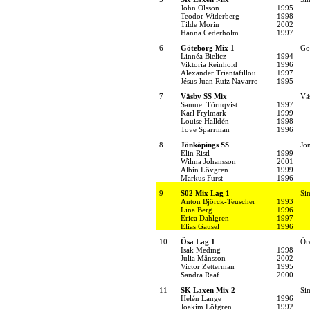
John Olsson
1995
Teodor Widerberg
1998
Tilde Morin
2002
Hanna Cederholm
1997
6
Göteborg Mix 1
Gö
Linnéa Bielicz
1994
Viktoria Reinhold
1996
Alexander Triantafillou
1997
Jésus Juan Ruiz Navarro
1995
7
Väsby SS Mix
Vä
Samuel Törnqvist
1997
Karl Frylmark
1999
Louise Halldén
1998
Tove Sparrman
1996
8
Jönköpings SS
Jö
Elin Ristl
1999
Wilma Johansson
2001
Albin Lövgren
1999
Markus Fürst
1996
9
S02 Mix Lag 1
Si
Anton Björck-Teuscher
1993
Lina Berg
1996
Erica Dahlgren
1997
Elias Gausel
1996
10
Ösa Lag 1
Ör
Isak Meding
1998
Julia Månsson
2002
Victor Zetterman
1995
Sandra Rääf
2000
11
SK Laxen Mix 2
Si
Helén Lange
1996
Joakim Löfgren
1992