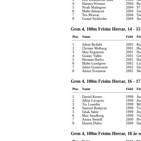
4
Hannes Wrenne
2004
Ro
5
Noah Malmgren
2004
S7
6
Malte Almqvist
2004
Va
7
Teo Mravac
2004
Va
8
Gustaf Stokholm
2004
Än
Gren 4, 100m Frisim Herrar, 14 - 15
Plac.
Namn
Född
Fö
1
Johan Rydahl
2001
Kar
2
Christer Melberg
2001
Ha
3
Max Engström
2001
No
4
Gustav Vallin
2001
Gö
5
Herman Harbo
2001
Ha
6
Malte Lundgren
2002
Li
7
Julius Gustavsson
2002
Si
8
Anton Svensson
2001
Sk
Gren 4, 100m Frisim Herrar, 16 - 17
Plac.
Namn
Född
Fö
1
Daniel Kertes
1999
Än
2
Albin Lövgren
1999
Jö
3
Tor Leander
1999
Mö
4
Samuel Rudqvist
1999
Tro
5
Ishak Sabic
1999
Jö
6
Max Sundberg
1999
Vä
7
Anton Steindl
2000
Hv
8
Dennis Dukic
2000
Si
Gren 4, 100m Frisim Herrar, 18 år o