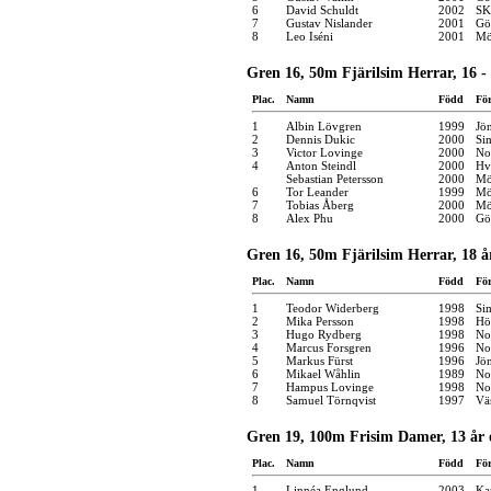
6
David Schuldt
2002
SK
7
Gustav Nislander
2001
Gö
8
Leo Iséni
2001
Mö
Gren 16, 50m Fjärilsim Herrar, 16 - 
Plac.
Namn
Född
Fö
1
Albin Lövgren
1999
Jö
2
Dennis Dukic
2000
Si
3
Victor Lovinge
2000
No
4
Anton Steindl
2000
Hv
Sebastian Petersson
2000
Mö
6
Tor Leander
1999
Mö
7
Tobias Åberg
2000
Mö
8
Alex Phu
2000
Gö
Gren 16, 50m Fjärilsim Herrar, 18 å
Plac.
Namn
Född
Fö
1
Teodor Widerberg
1998
Si
2
Mika Persson
1998
Hö
3
Hugo Rydberg
1998
No
4
Marcus Forsgren
1996
No
5
Markus Fürst
1996
Jö
6
Mikael Wåhlin
1989
No
7
Hampus Lovinge
1998
No
8
Samuel Törnqvist
1997
Vä
Gren 19, 100m Frisim Damer, 13 år 
Plac.
Namn
Född
Fö
1
Linnéa Englund
2003
Kar