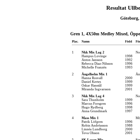
Resultat Ullbe
Göteborg,
Gren 1, 4X50m Medley Mixed, Öppe
Plac.
Namn
Född
Fö
1
Nkk Mix Lag 2
No
Hampus Lovinge
1998
Anton Jansson
1992
Rebecca Diaz-Nilsson
1996
Michelle Franzén
1993
2
Ängelholm Mix 1
Än
Hanna Rosvall
2000
Daniel Kertes
1999
Oskar Hanstål
1999
Miranda Ingvarsson
2001
3
Nkk Mix Lag 4
No
Sara Thunholm
1999
Marcus Forsgren
1996
Hugo Rydberg
1998
Anna Grundmark
1997
4
Mass Mix 1
Mö
Patrik Löfgren
1996
Robin Andréasson
1988
Linnéa Lundborg
2000
Tova Olsson
2001
5
SK Laxen Mix
Si