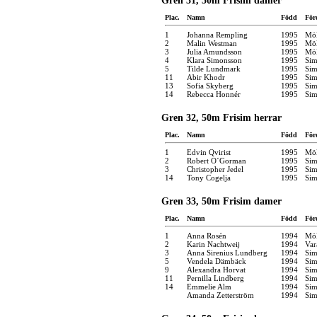
Gren 31, 50m Frisim damer
Plac.
Namn
Född
För
1
Johanna Rempling
1995
Möl
2
Malin Westman
1995
Möl
3
Julia Amundsson
1995
Möl
4
Klara Simonsson
1995
Sim
5
Tilde Lundmark
1995
Sim
11
Abir Khodr
1995
Sim
13
Sofia Skyberg
1995
Sim
14
Rebecca Honnér
1995
Sim
Gren 32, 50m Frisim herrar
Plac.
Namn
Född
För
1
Edvin Qvirist
1995
Möl
2
Robert O´Gorman
1995
Sim
3
Christopher Jedel
1995
Sim
14
Tony Cogelja
1995
Sim
Gren 33, 50m Frisim damer
Plac.
Namn
Född
För
1
Anna Rosén
1994
Möl
2
Karin Nachtweij
1994
Var
3
Anna Sirenius Lundberg
1994
Sim
5
Vendela Dämbäck
1994
Sim
9
Alexandra Horvat
1994
Sim
11
Pernilla Lindberg
1994
Sim
14
Emmelie Alm
1994
Sim
Amanda Zetterström
1994
Sim