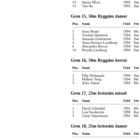
14
Simon Moos
1995
Sim
15
Tim Ha
1995
Sim
Gren 15, 50m Ryggsim damer
Plac.
Namn
Född
För
1
Anna Rosén
1994
Möl
2
Vendela Dämbäck
1994
Sim
3
Amanda Zetterström
1994
Sim
4
Anna Sirenius Lundberg
1994
Sim
6
Alexandra Horvat
1994
Sim
14
Pernilla Lindberg
1994
Sim
Gren 16, 50m Ryggsim herrar
Plac.
Namn
Född
För
1
Filip Holmquist
1994
Sim
2
Philbert Tong
1994
Möl
3
Azhy Samal
1994
Möl
Gren 17, 25m bröstsim mixed
Plac.
Namn
Född
För
1
David Lilliedahl
1991
Möl
2
Lisa Nordström
1990
Kar
3
Cindy Samuelsson
1992
Möl
Gren 18, 25m bröstsim damer
Plac.
Namn
Född
För