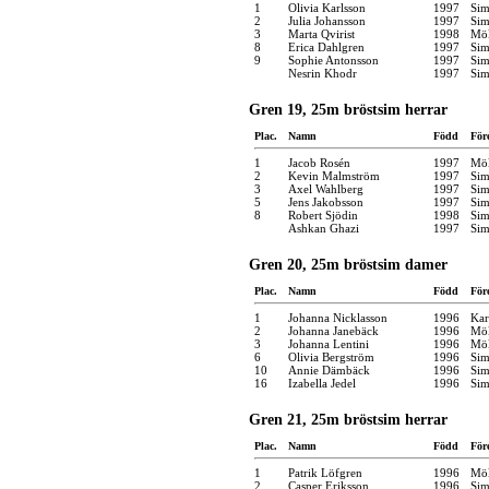
1
Olivia Karlsson
1997
Sim
2
Julia Johansson
1997
Sim
3
Marta Qvirist
1998
Möl
8
Erica Dahlgren
1997
Sim
9
Sophie Antonsson
1997
Sim
Nesrin Khodr
1997
Sim
Gren 19, 25m bröstsim herrar
Plac.
Namn
Född
För
1
Jacob Rosén
1997
Möl
2
Kevin Malmström
1997
Sim
3
Axel Wahlberg
1997
Sim
5
Jens Jakobsson
1997
Sim
8
Robert Sjödin
1998
Sim
Ashkan Ghazi
1997
Sim
Gren 20, 25m bröstsim damer
Plac.
Namn
Född
För
1
Johanna Nicklasson
1996
Kar
2
Johanna Janebäck
1996
Möl
3
Johanna Lentini
1996
Möl
6
Olivia Bergström
1996
Sim
10
Annie Dämbäck
1996
Sim
16
Izabella Jedel
1996
Sim
Gren 21, 25m bröstsim herrar
Plac.
Namn
Född
För
1
Patrik Löfgren
1996
Möl
2
Casper Eriksson
1996
Sim