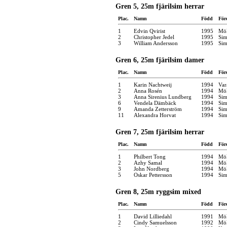
Gren 5, 25m fjärilsim herrar
Plac.
Namn
Född
För
1
Edvin Qvirist
1995
Möl
2
Christopher Jedel
1995
Sim
3
William Andersson
1995
Sim
Gren 6, 25m fjärilsim damer
Plac.
Namn
Född
För
1
Karin Nachtweij
1994
Var
2
Anna Rosén
1994
Möl
3
Anna Sirenius Lundberg
1994
Sim
6
Vendela Dämbäck
1994
Sim
9
Amanda Zetterström
1994
Sim
11
Alexandra Horvat
1994
Sim
Gren 7, 25m fjärilsim herrar
Plac.
Namn
Född
För
1
Philbert Tong
1994
Möl
2
Azhy Samal
1994
Möl
3
John Nordberg
1994
Möl
5
Oskar Pettersson
1994
Sim
Gren 8, 25m ryggsim mixed
Plac.
Namn
Född
För
1
David Lilliedahl
1991
Möl
2
Cindy Samuelsson
1992
Möl