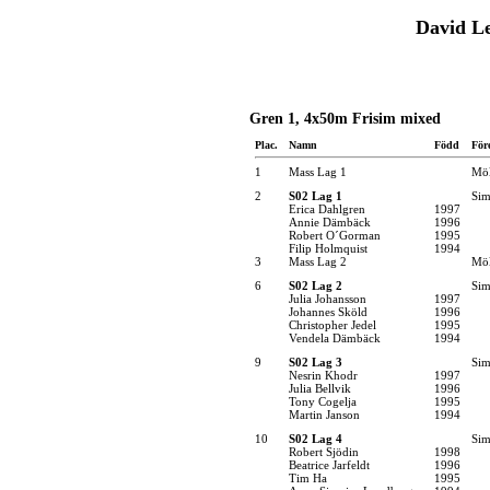
David Le
Gren 1, 4x50m Frisim mixed
Plac.
Namn
Född
För
1
Mass Lag 1
Möl
2
S02 Lag 1
Sim
Erica Dahlgren
1997
Annie Dämbäck
1996
Robert O´Gorman
1995
Filip Holmquist
1994
3
Mass Lag 2
Möl
6
S02 Lag 2
Sim
Julia Johansson
1997
Johannes Sköld
1996
Christopher Jedel
1995
Vendela Dämbäck
1994
9
S02 Lag 3
Sim
Nesrin Khodr
1997
Julia Bellvik
1996
Tony Cogelja
1995
Martin Janson
1994
10
S02 Lag 4
Sim
Robert Sjödin
1998
Beatrice Jarfeldt
1996
Tim Ha
1995