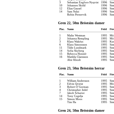
3
Sebastian Engfors-Nyqvist
1996
Sim
10
Johannes Sköld
1996
Sim
12
Elias Gausel
1996
Sim
14
Sam Nalzi
1996
Sim
Robin Pernervik
1996
Sim
Gren 22, 50m Bröstsim damer
Plac.
Namn
Född
För
1
Malin Westman
1995
Möl
2
Johanna Rempling
1995
Möl
3
Klara Wakéus
1995
Kun
6
Klara Simonsson
1995
Sim
11
Tilde Lundmark
1995
Sim
14
Sofia Skyberg
1995
Sim
15
Rebecca Honnér
1995
Sim
16
Matilda Claessson
1995
Sim
Abir Khodr
1995
Sim
Gren 23, 50m Bröstsim herrar
Plac.
Namn
Född
För
1
William Andersson
1995
Sim
2
Edvin Qvirist
1995
Möl
3
Robert O´Gorman
1995
Sim
4
Christopher Jedel
1995
Sim
7
Jakob Schariot
1995
Sim
14
Tony Cogelja
1995
Sim
15
Simon Moos
1995
Sim
Tim Ha
1995
Sim
Gren 24, 50m Bröstsim damer