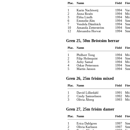
Plac.
Namn
Född
För
1
Karin Nachtweij
1994
Var
2
Anna Rosén
1994
Möl
3
Ebba Lindh
1994
Möl
6
Emmelie Alm
1994
Sim
7
Vendela Dämbäck
1994
Sim
10
Amanda Zetterström
1994
Sim
12
Alexandra Horvat
1994
Sim
Gren 25, 50m Bröstsim herrar
Plac.
Namn
Född
För
1
Philbert Tong
1994
Möl
2
Filip Holmquist
1994
Sim
3
Azhy Samal
1994
Möl
4
Oskar Pettersson
1994
Sim
5
Martin Janson
1994
Sim
Gren 26, 25m frisim mixed
Plac.
Namn
Född
För
1
David Lilliedahl
1991
Möl
2
Cindy Samuelsson
1992
Möl
3
Olivia Åberg
1993
Möl
Gren 27, 25m frisim damer
Plac.
Namn
Född
För
1
Erica Dahlgren
1997
Sim
2
Olivia Karlsson
1997
Sim