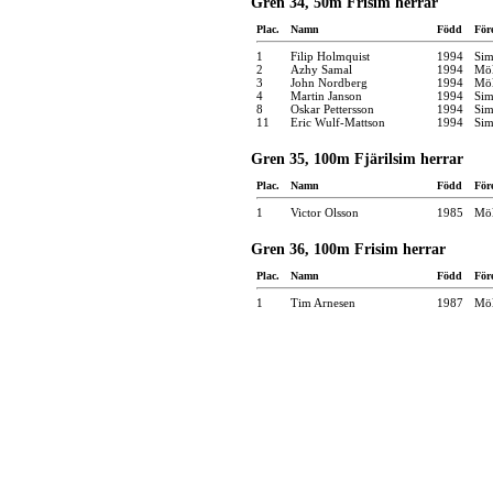
Gren 34, 50m Frisim herrar
Plac.
Namn
Född
För
1
Filip Holmquist
1994
Sim
2
Azhy Samal
1994
Möl
3
John Nordberg
1994
Möl
4
Martin Janson
1994
Sim
8
Oskar Pettersson
1994
Sim
11
Eric Wulf-Mattson
1994
Sim
Gren 35, 100m Fjärilsim herrar
Plac.
Namn
Född
För
1
Victor Olsson
1985
Möl
Gren 36, 100m Frisim herrar
Plac.
Namn
Född
För
1
Tim Arnesen
1987
Möl