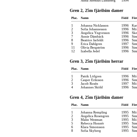
Anna Sirenius Lundberg
1994
Gren 2, 25m fjärilsim damer
Plac.
Namn
Född
För
1
Johanna Nicklasson
1996
Kar
2
Sofia Johannesson
1996
Möl
3
Angelica Yngvesson
1996
Ske
7
Annie Dämbäck
1996
Sim
8
Beatrice Jarfeldt
1996
Sim
9
Erica Dahlgren
1997
Sim
11
Olivia Bergström
1996
Sim
12
Izabella Jedel
1996
Sim
Gren 3, 25m fjärilsim herrar
Plac.
Namn
Född
För
1
Patrik Löfgren
1996
Möl
2
Casper Eriksson
1996
Sim
3
Jacob Rosén
1997
Möl
4
Johannes Sköld
1996
Sim
Gren 4, 25m fjärilsim damer
Plac.
Namn
Född
För
1
Johanna Rempling
1995
Möl
2
Angelica Rosengren
1995
Sim
3
Malin Westman
1995
Möl
5
Rebecca Honnér
1995
Sim
6
Klara Simonsson
1995
Sim
8
Sofia Skyberg
1995
Sim