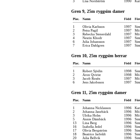
3
Lisa Nordström
1990
Kar
Gren 9, 25m ryggsim damer
Plac.
Namn
Född
För
1
Olivia Karlsson
1997
Sim
2
Petra Pagil
1997
Möl
3
Rebecka Stenerdahl
1997
Möl
4
Nesrin Khodr
1997
Sim
6
Julia Johansson
1997
Sim
7
Erica Dahlgren
1997
Sim
Gren 10, 25m ryggsim herrar
Plac.
Namn
Född
För
1
Robert Sjödin
1998
Sim
2
Aron Qvirist
1998
Möl
3
Jacob Rosén
1997
Möl
6
Jens Jakobsson
1997
Sim
Gren 11, 25m ryggsim damer
Plac.
Namn
Född
För
1
Johanna Nicklasson
1996
Kar
2
Johanna Janebäck
1996
Möl
3
Ulrika Holm
1996
Möl
5
Annie Dämbäck
1996
Sim
13
Lina Berg
1996
Sim
16
Izabella Jedel
1996
Sim
17
Olivia Bergström
1996
Sim
18
Beatrice Jarfeldt
1996
Sim
20
Julia Bellvik
1996
Sim