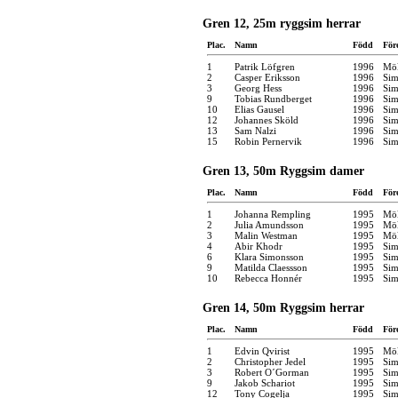
Gren 12, 25m ryggsim herrar
Plac.
Namn
Född
För
1
Patrik Löfgren
1996
Möl
2
Casper Eriksson
1996
Sim
3
Georg Hess
1996
Sim
9
Tobias Rundberget
1996
Sim
10
Elias Gausel
1996
Sim
12
Johannes Sköld
1996
Sim
13
Sam Nalzi
1996
Sim
15
Robin Pernervik
1996
Sim
Gren 13, 50m Ryggsim damer
Plac.
Namn
Född
För
1
Johanna Rempling
1995
Möl
2
Julia Amundsson
1995
Möl
3
Malin Westman
1995
Möl
4
Abir Khodr
1995
Sim
6
Klara Simonsson
1995
Sim
9
Matilda Claessson
1995
Sim
10
Rebecca Honnér
1995
Sim
Gren 14, 50m Ryggsim herrar
Plac.
Namn
Född
För
1
Edvin Qvirist
1995
Möl
2
Christopher Jedel
1995
Sim
3
Robert O´Gorman
1995
Sim
9
Jakob Schariot
1995
Sim
12
Tony Cogelja
1995
Sim