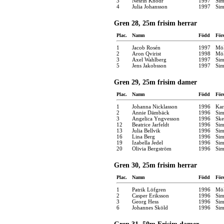
3
Nesrin Khodr
1997
Sim
4
Julia Johansson
1997
Sim
Gren 28, 25m frisim herrar
Plac.
Namn
Född
För
1
Jacob Rosén
1997
Möl
2
Aron Qvirist
1998
Möl
3
Axel Wahlberg
1997
Sim
5
Jens Jakobsson
1997
Sim
Gren 29, 25m frisim damer
Plac.
Namn
Född
För
1
Johanna Nicklasson
1996
Kar
2
Annie Dämbäck
1996
Sim
3
Angelica Yngvesson
1996
Ske
12
Beatrice Jarfeldt
1996
Sim
13
Julia Bellvik
1996
Sim
16
Lina Berg
1996
Sim
19
Izabella Jedel
1996
Sim
20
Olivia Bergström
1996
Sim
Gren 30, 25m frisim herrar
Plac.
Namn
Född
För
1
Patrik Löfgren
1996
Möl
2
Casper Eriksson
1996
Sim
3
Georg Hess
1996
Sim
6
Johannes Sköld
1996
Sim