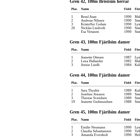
Gren 42, 100m Bröstsim herrar
Plac.
Namn
Född
För
1
Resul Asan
1990
Mal
2
Andreas Nilsson
1990
Sim
3
Kristoffer Codam
1990
Ly
26
Nicklas Lindroth
1990
Sim
Esa Virtanen
1990
Sim
Gren 43, 100m Fjärilsim damer
Plac.
Namn
Född
För
1
Jeanette Ottesen
1987
Ly
2
Lena Hallander
1982
Mal
3
Jennie Lindh
1984
Kal
Gren 44, 100m Fjärilsim damer
Plac.
Namn
Född
För
1
Sara Thydén
1989
Kal
2
Josefine Jönsson
1989
Sim
3
Therese Svendsen
1989
Sim
19
Jeanette Gudmundsen
1988
Sim
Gren 45, 100m Fjärilsim damer
Plac.
Namn
Född
För
1
Emilie Neumann
1990
Ly
2
Claudia Sebastianson
1990
Vel
3
Amanda Eversholt
1990
Hel