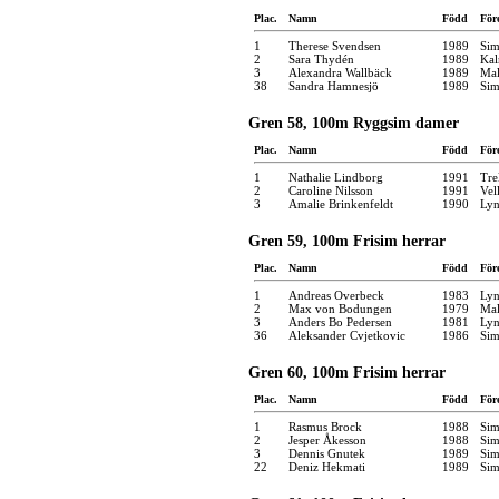
Plac.
Namn
Född
För
1
Therese Svendsen
1989
Sim
2
Sara Thydén
1989
Kal
3
Alexandra Wallbäck
1989
Mal
38
Sandra Hamnesjö
1989
Sim
Gren 58, 100m Ryggsim damer
Plac.
Namn
Född
För
1
Nathalie Lindborg
1991
Tre
2
Caroline Nilsson
1991
Vel
3
Amalie Brinkenfeldt
1990
Ly
Gren 59, 100m Frisim herrar
Plac.
Namn
Född
För
1
Andreas Overbeck
1983
Ly
2
Max von Bodungen
1979
Mal
3
Anders Bo Pedersen
1981
Ly
36
Aleksander Cvjetkovic
1986
Sim
Gren 60, 100m Frisim herrar
Plac.
Namn
Född
För
1
Rasmus Brock
1988
Sim
2
Jesper Åkesson
1988
Sim
3
Dennis Gnutek
1989
Sim
22
Deniz Hekmati
1989
Sim