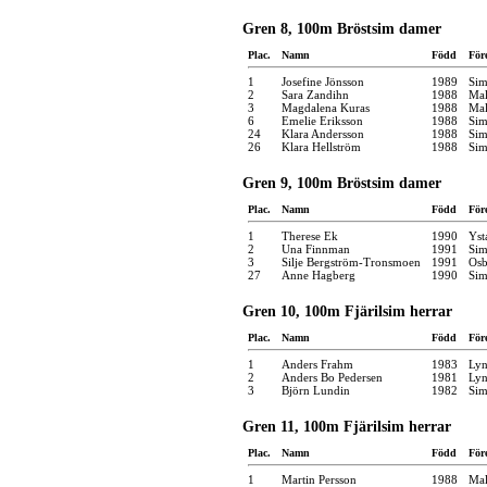
Gren 8, 100m Bröstsim damer
Plac.
Namn
Född
För
1
Josefine Jönsson
1989
Sim
2
Sara Zandihn
1988
Mal
3
Magdalena Kuras
1988
Mal
6
Emelie Eriksson
1988
Sim
24
Klara Andersson
1988
Sim
26
Klara Hellström
1988
Sim
Gren 9, 100m Bröstsim damer
Plac.
Namn
Född
För
1
Therese Ek
1990
Yst
2
Una Finnman
1991
Sim
3
Silje Bergström-Tronsmoen
1991
Osb
27
Anne Hagberg
1990
Sim
Gren 10, 100m Fjärilsim herrar
Plac.
Namn
Född
För
1
Anders Frahm
1983
Ly
2
Anders Bo Pedersen
1981
Ly
3
Björn Lundin
1982
Sim
Gren 11, 100m Fjärilsim herrar
Plac.
Namn
Född
För
1
Martin Persson
1988
Mal