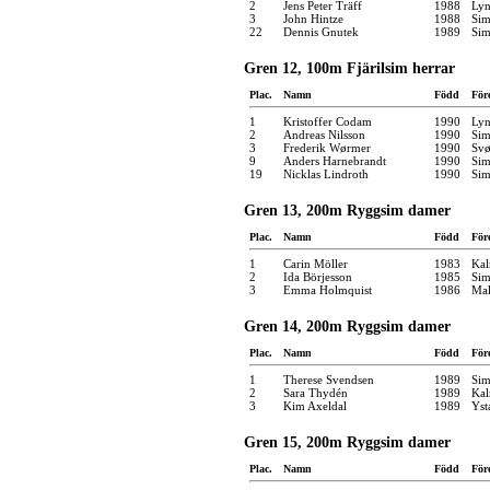
2
Jens Peter Träff
1988
Ly
3
John Hintze
1988
Sim
22
Dennis Gnutek
1989
Sim
Gren 12, 100m Fjärilsim herrar
Plac.
Namn
Född
För
1
Kristoffer Codam
1990
Ly
2
Andreas Nilsson
1990
Sim
3
Frederik Wørmer
1990
Svø
9
Anders Harnebrandt
1990
Sim
19
Nicklas Lindroth
1990
Sim
Gren 13, 200m Ryggsim damer
Plac.
Namn
Född
För
1
Carin Möller
1983
Kal
2
Ida Börjesson
1985
Sim
3
Emma Holmquist
1986
Mal
Gren 14, 200m Ryggsim damer
Plac.
Namn
Född
För
1
Therese Svendsen
1989
Sim
2
Sara Thydén
1989
Kal
3
Kim Axeldal
1989
Yst
Gren 15, 200m Ryggsim damer
Plac.
Namn
Född
För