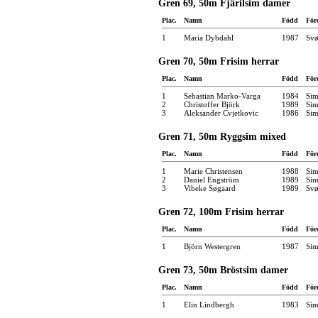
Gren 69, 50m Fjärilsim damer
Plac.
Namn
Född
För
1
Maria Dybdahl
1987
Svø
Gren 70, 50m Frisim herrar
Plac.
Namn
Född
För
1
Sebastian Marko-Varga
1984
Sim
2
Christoffer Björk
1989
Sim
3
Aleksander Cvjetkovic
1986
Sim
Gren 71, 50m Ryggsim mixed
Plac.
Namn
Född
För
1
Marie Christensen
1988
Sim
2
Daniel Engström
1989
Sim
3
Vibeke Søgaard
1989
Svø
Gren 72, 100m Frisim herrar
Plac.
Namn
Född
För
1
Björn Westergren
1987
Sim
Gren 73, 50m Bröstsim damer
Plac.
Namn
Född
För
1
Elin Lindbergh
1983
Sim