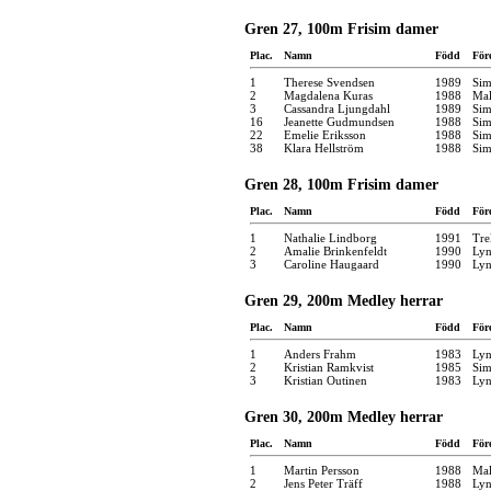
Gren 27, 100m Frisim damer
Plac.
Namn
Född
För
1
Therese Svendsen
1989
Sim
2
Magdalena Kuras
1988
Mal
3
Cassandra Ljungdahl
1989
Sim
16
Jeanette Gudmundsen
1988
Sim
22
Emelie Eriksson
1988
Sim
38
Klara Hellström
1988
Sim
Gren 28, 100m Frisim damer
Plac.
Namn
Född
För
1
Nathalie Lindborg
1991
Tre
2
Amalie Brinkenfeldt
1990
Ly
3
Caroline Haugaard
1990
Ly
Gren 29, 200m Medley herrar
Plac.
Namn
Född
För
1
Anders Frahm
1983
Ly
2
Kristian Ramkvist
1985
Sim
3
Kristian Outinen
1983
Ly
Gren 30, 200m Medley herrar
Plac.
Namn
Född
För
1
Martin Persson
1988
Mal
2
Jens Peter Träff
1988
Ly