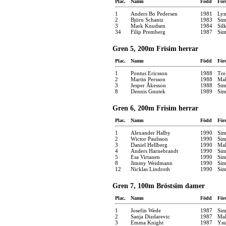
Plac.
Namn
Född
För
1
Anders Bo Pedersen
1981
Ly
2
Björn Schantz
1983
Sim
3
Mark Knudsen
1984
Sil
34
Filip Premberg
1987
Sim
Gren 5, 200m Frisim herrar
Plac.
Namn
Född
För
1
Pontus Ericsson
1988
Tre
2
Martin Persson
1988
Mal
3
Jesper Åkesson
1988
Sim
8
Dennis Gnutek
1989
Sim
Gren 6, 200m Frisim herrar
Plac.
Namn
Född
För
1
Alexander Halby
1990
Sim
2
Wictor Paulsson
1990
Sim
3
Daniel Hellberg
1990
Mal
4
Anders Harnebrandt
1990
Sim
5
Esa Virtanen
1990
Sim
8
Jimmy Weidmann
1990
Sim
12
Nicklas Lindroth
1990
Sim
Gren 7, 100m Bröstsim damer
Plac.
Namn
Född
För
1
Josefin Wede
1987
Sim
2
Sanja Dizdarevic
1987
Mal
3
Emma Knight
1987
Yst