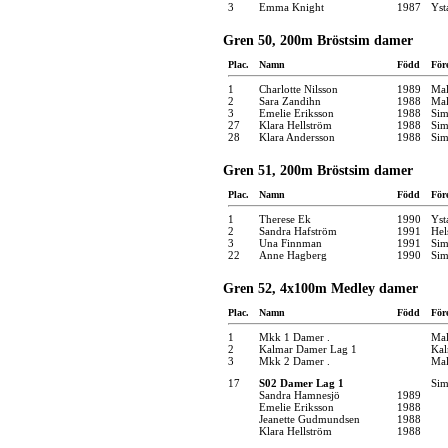
3
Emma Knight
1987
Yst
Gren 50, 200m Bröstsim damer
Plac.
Namn
Född
För
1
Charlotte Nilsson
1989
Mal
2
Sara Zandihn
1988
Mal
3
Emelie Eriksson
1988
Sim
27
Klara Hellström
1988
Sim
28
Klara Andersson
1988
Sim
Gren 51, 200m Bröstsim damer
Plac.
Namn
Född
För
1
Therese Ek
1990
Yst
2
Sandra Hafström
1991
Hel
3
Una Finnman
1991
Sim
22
Anne Hagberg
1990
Sim
Gren 52, 4x100m Medley damer
Plac.
Namn
Född
För
1
Mkk 1 Damer .
Mal
2
Kalmar Damer Lag 1
Kal
3
Mkk 2 Damer .
Mal
17
S02 Damer Lag 1
Sim
Sandra Hamnesjö
1989
Emelie Eriksson
1988
Jeanette Gudmundsen
1988
Klara Hellström
1988