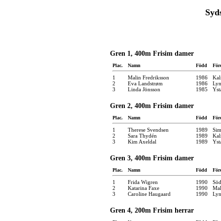
Syd
Gren 1, 400m Frisim damer
Plac.
Namn
Född
För
1
Malin Fredriksson
1986
Kal
2
Eva Landstrøm
1986
Ly
3
Linda Jönsson
1985
Yst
Gren 2, 400m Frisim damer
Plac.
Namn
Född
För
1
Therese Svendsen
1989
Sim
2
Sara Thydén
1989
Kal
3
Kim Axeldal
1989
Yst
Gren 3, 400m Frisim damer
Plac.
Namn
Född
För
1
Frida Wigren
1990
Söd
2
Katarina Faxe
1990
Mal
3
Caroline Haugaard
1990
Ly
Gren 4, 200m Frisim herrar