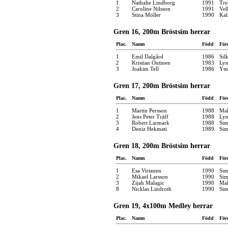
1
Nathalie Lindborg
1991
Tre
2
Caroline Nilsson
1991
Vel
3
Stina Möller
1990
Kal
Gren 16, 200m Bröstsim herrar
Plac.
Namn
Född
För
1
Emil Dalgård
1986
Sil
2
Kristian Outinen
1983
Ly
3
Joakim Tell
1986
Yst
Gren 17, 200m Bröstsim herrar
Plac.
Namn
Född
För
1
Martin Persson
1988
Mal
2
Jens Peter Träff
1988
Ly
3
Robert Larmark
1988
Sim
4
Deniz Hekmati
1989
Sim
Gren 18, 200m Bröstsim herrar
Plac.
Namn
Född
För
1
Esa Virtanen
1990
Sim
2
Mikael Larsson
1990
Sim
3
Zijah Malagic
1990
Mal
8
Nicklas Lindroth
1990
Sim
Gren 19, 4x100m Medley herrar
Plac.
Namn
Född
För