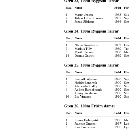
Gren 23, 100m Ryggsim herrar
Plac.
Namn
Född
För
1
Martin Jensen
1983
Sil
2
Tobias Urban Hansen
1987
Svø
3
Jonas Ulfskans
1986
Sim
Gren 24, 100m Ryggsim herrar
Plac.
Namn
Född
För
1
Niklas Gustafsson
1989
Osk
2
Markus Tilly
1989
Tre
3
Martin Persson
1988
Mal
14
Dennis Gnutek
1989
Sim
Gren 25, 100m Ryggsim herrar
Plac.
Namn
Född
För
1
Frederik Wørmer
1990
Svø
2
Nicklas Lindroth
1990
Sim
3
Alexander Halby
1990
Sim
4
Anders Harnebrandt
1990
Sim
6
Jimmy Weidmann
1990
Sim
10
Esa Virtanen
1990
Sim
Gren 26, 100m Frisim damer
Plac.
Namn
Född
För
1
Emma Holmquist
1986
Mal
2
Jeanette Ottesen
1987
Ly
3
Eva Landstrøm
1986
Ly