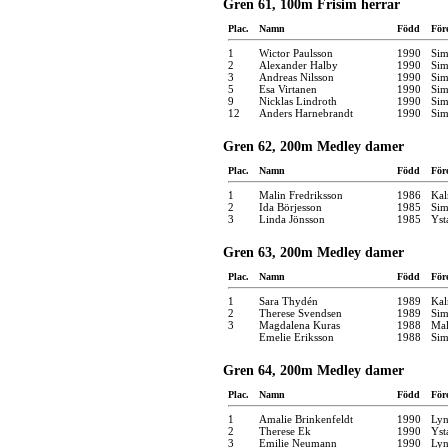
Gren 61, 100m Frisim herrar
Plac.
Namn
Född
För
1
Wictor Paulsson
1990
Sim
2
Alexander Halby
1990
Sim
3
Andreas Nilsson
1990
Sim
5
Esa Virtanen
1990
Sim
9
Nicklas Lindroth
1990
Sim
12
Anders Harnebrandt
1990
Sim
Gren 62, 200m Medley damer
Plac.
Namn
Född
För
1
Malin Fredriksson
1986
Kal
2
Ida Börjesson
1985
Sim
3
Linda Jönsson
1985
Yst
Gren 63, 200m Medley damer
Plac.
Namn
Född
För
1
Sara Thydén
1989
Kal
2
Therese Svendsen
1989
Sim
3
Magdalena Kuras
1988
Mal
Emelie Eriksson
1988
Sim
Gren 64, 200m Medley damer
Plac.
Namn
Född
För
1
Amalie Brinkenfeldt
1990
Ly
2
Therese Ek
1990
Yst
3
Emilie Neumann
1990
Ly