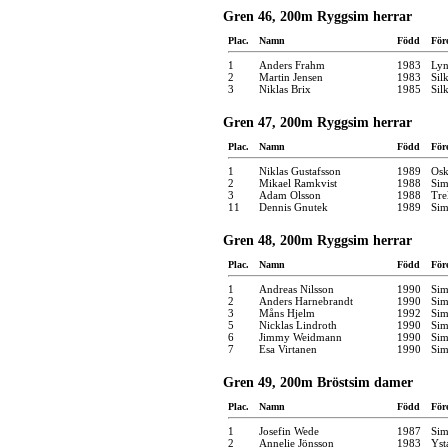
Gren 46, 200m Ryggsim herrar
Plac.
Namn
Född
För
1
Anders Frahm
1983
Ly
2
Martin Jensen
1983
Sil
3
Niklas Brix
1985
Sil
Gren 47, 200m Ryggsim herrar
Plac.
Namn
Född
För
1
Niklas Gustafsson
1989
Osk
2
Mikael Ramkvist
1988
Sim
3
Adam Olsson
1988
Tre
11
Dennis Gnutek
1989
Sim
Gren 48, 200m Ryggsim herrar
Plac.
Namn
Född
För
1
Andreas Nilsson
1990
Sim
2
Anders Harnebrandt
1990
Sim
3
Måns Hjelm
1992
Sim
5
Nicklas Lindroth
1990
Sim
6
Jimmy Weidmann
1990
Sim
7
Esa Virtanen
1990
Sim
Gren 49, 200m Bröstsim damer
Plac.
Namn
Född
För
1
Josefin Wede
1987
Sim
2
Annelie Jönsson
1983
Yst