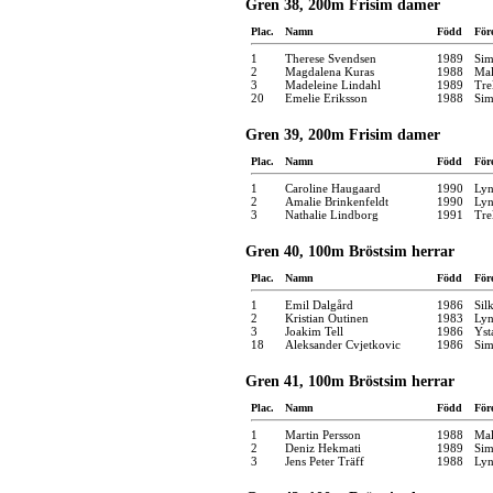
Gren 38, 200m Frisim damer
Plac.
Namn
Född
För
1
Therese Svendsen
1989
Sim
2
Magdalena Kuras
1988
Mal
3
Madeleine Lindahl
1989
Tre
20
Emelie Eriksson
1988
Sim
Gren 39, 200m Frisim damer
Plac.
Namn
Född
För
1
Caroline Haugaard
1990
Ly
2
Amalie Brinkenfeldt
1990
Ly
3
Nathalie Lindborg
1991
Tre
Gren 40, 100m Bröstsim herrar
Plac.
Namn
Född
För
1
Emil Dalgård
1986
Sil
2
Kristian Outinen
1983
Ly
3
Joakim Tell
1986
Yst
18
Aleksander Cvjetkovic
1986
Sim
Gren 41, 100m Bröstsim herrar
Plac.
Namn
Född
För
1
Martin Persson
1988
Mal
2
Deniz Hekmati
1989
Sim
3
Jens Peter Träff
1988
Ly