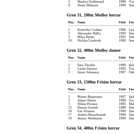
3
Markus Guldstrand
1988
Yst
9
Deniz Hekmati
1989
Sim
Gren 31, 200m Medley herrar
Plac.
Namn
Född
För
1
Kristoffer Codam
1990
Ly
2
Alexander Halby
1990
Sim
3
Måns Hjelm
1992
Sim
10
Nicklas Lindroth
1990
Sim
Gren 32, 400m Medley damer
Plac.
Namn
Född
För
1
Sara Thydén
1989
Kal
2
Linda Jönsson
1985
Yst
3
Jenny Johnsson
1987
Osb
Gren 33, 1500m Frisim herrar
Plac.
Namn
Född
För
1
Martin Birgersson
1987
Sjö
2
Adam Olsson
1988
Tre
3
Niklas Persson
1985
Mal
12
Dennis Gnutek
1989
Sim
16
Esa Virtanen
1990
Sim
17
Anders Harnebrandt
1990
Sim
19
Jimmy Weidmann
1990
Sim
Gren 34, 400m Frisim herrar