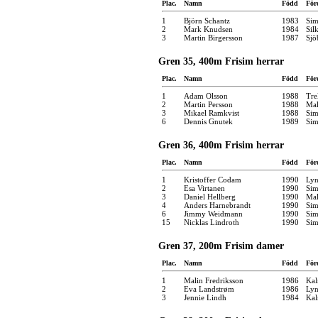
Plac.
Namn
Född
För
1
Björn Schantz
1983
Sim
2
Mark Knudsen
1984
Sil
3
Martin Birgersson
1987
Sjö
Gren 35, 400m Frisim herrar
Plac.
Namn
Född
För
1
Adam Olsson
1988
Tre
2
Martin Persson
1988
Mal
3
Mikael Ramkvist
1988
Sim
6
Dennis Gnutek
1989
Sim
Gren 36, 400m Frisim herrar
Plac.
Namn
Född
För
1
Kristoffer Codam
1990
Ly
2
Esa Virtanen
1990
Sim
3
Daniel Hellberg
1990
Mal
4
Anders Harnebrandt
1990
Sim
6
Jimmy Weidmann
1990
Sim
15
Nicklas Lindroth
1990
Sim
Gren 37, 200m Frisim damer
Plac.
Namn
Född
För
1
Malin Fredriksson
1986
Kal
2
Eva Landstrøm
1986
Ly
3
Jennie Lindh
1984
Kal