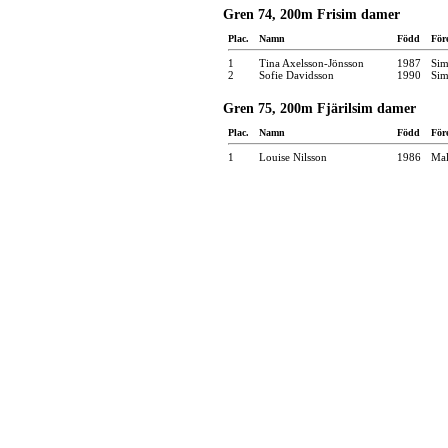
Gren 74, 200m Frisim damer
Plac.
Namn
Född
För
1
Tina Axelsson-Jönsson
1987
Sim
2
Sofie Davidsson
1990
Sim
Gren 75, 200m Fjärilsim damer
Plac.
Namn
Född
För
1
Louise Nilsson
1986
Mal