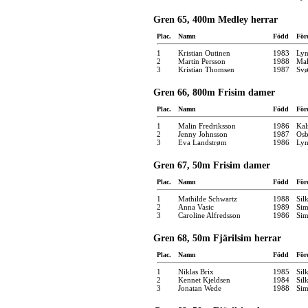
Gren 65, 400m Medley herrar
Plac.
Namn
Född
För
1
Kristian Outinen
1983
Ly
2
Martin Persson
1988
Mal
3
Kristian Thomsen
1987
Svø
Gren 66, 800m Frisim damer
Plac.
Namn
Född
För
1
Malin Fredriksson
1986
Kal
2
Jenny Johnsson
1987
Osb
3
Eva Landstrøm
1986
Ly
Gren 67, 50m Frisim damer
Plac.
Namn
Född
För
1
Mathilde Schwartz
1988
Sil
2
Anna Vasic
1989
Sim
3
Caroline Alfredsson
1986
Sim
Gren 68, 50m Fjärilsim herrar
Plac.
Namn
Född
För
1
Niklas Brix
1985
Sil
2
Kennet Kjeldsen
1984
Sil
3
Jonatan Wede
1988
Sim