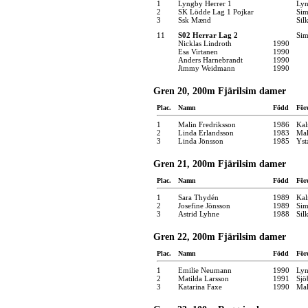
1
Lyngby Herrer 1
Ly
2
SK Lödde Lag 1 Pojkar
Sim
3
Ssk Mænd
Sil
11
S02 Herrar Lag 2
Sim
Nicklas Lindroth
1990
Esa Virtanen
1990
Anders Harnebrandt
1990
Jimmy Weidmann
1990
Gren 20, 200m Fjärilsim damer
Plac.
Namn
Född
För
1
Malin Fredriksson
1986
Kal
2
Linda Erlandsson
1983
Mal
3
Linda Jönsson
1985
Yst
Gren 21, 200m Fjärilsim damer
Plac.
Namn
Född
För
1
Sara Thydén
1989
Kal
2
Josefine Jönsson
1989
Sim
3
Astrid Lyhne
1988
Sil
Gren 22, 200m Fjärilsim damer
Plac.
Namn
Född
För
1
Emilie Neumann
1990
Ly
2
Matilda Larsson
1991
Sjö
3
Katarina Faxe
1990
Mal