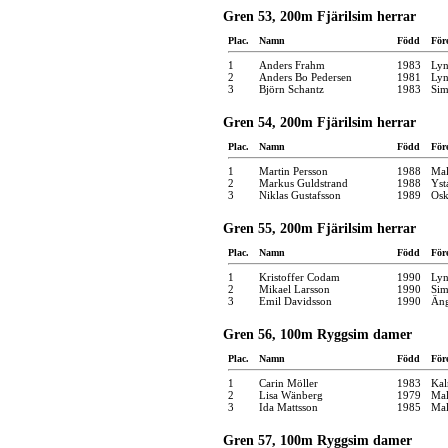
Gren 53, 200m Fjärilsim herrar
Plac.
Namn
Född
För
1
Anders Frahm
1983
Ly
2
Anders Bo Pedersen
1981
Ly
3
Björn Schantz
1983
Sim
Gren 54, 200m Fjärilsim herrar
Plac.
Namn
Född
För
1
Martin Persson
1988
Mal
2
Markus Guldstrand
1988
Yst
3
Niklas Gustafsson
1989
Osk
Gren 55, 200m Fjärilsim herrar
Plac.
Namn
Född
För
1
Kristoffer Codam
1990
Ly
2
Mikael Larsson
1990
Sim
3
Emil Davidsson
1990
Äng
Gren 56, 100m Ryggsim damer
Plac.
Namn
Född
För
1
Carin Möller
1983
Kal
2
Lisa Wänberg
1979
Mal
3
Ida Mattsson
1985
Mal
Gren 57, 100m Ryggsim damer