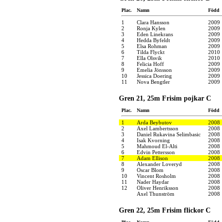
Plac.
Namn
Född
1
Clara Hansson
2009
2
Ronja Kylen
2009
3
Eden Linekrans
2009
4
Hedda Byfeldt
2009
5
Elsa Rohman
2009
6
Tilda Flyckt
2010
7
Ella Olsvik
2010
8
Felicia Hoff
2009
9
Emelia Jönsson
2009
10
Jessica Doering
2009
11
Nova Bengtler
2009
Gren 21, 25m Frisim pojkar C
Plac.
Namn
Född
1
Arda Beybutov
2008
2
Axel Lambertsson
2008
3
Daniel Rukavina Selimbasic
2008
4
Isak Kvorning
2008
5
Mahmoud El-Alti
2008
6
Edvin Pettersson
2008
7
Adam Ellison
2008
8
Alexander Loveryd
2008
9
Oscar Blom
2008
10
Vincent Rosholm
2008
11
Nader Haydar
2008
12
Oliver Henriksson
2008
Axel Thunström
2008
Gren 22, 25m Frisim flickor C