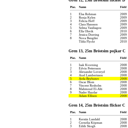
Gren 12, 25m Bröstsim flickor D
Plac.
Namn
Född
1
Elsa Rohman
2009
2
Ronja Kylen
2009
3
Felicia Hoff
2009
4
Clara Hansson
2009
5
Selma Vasiliagou
2009
6
Ella Olsvik
2010
7
Jessica Doering
2009
8
Nova Bengtler
2009
Tilda Flyckt
2010
Gren 13, 25m Bröstsim pojkar C
Plac.
Namn
Född
1
Isak Kvorning
2008
2
Edvin Pettersson
2008
3
Alexander Loveryd
2008
4
Axel Lambertsson
2008
5
Arda Beybutov
2008
6
Oscar Blom
2008
7
Vincent Rosholm
2008
8
Mahmoud El-Alti
2008
9
Nader Haydar
2008
Adam Ellison
2008
Gren 14, 25m Bröstsim flickor C
Plac.
Namn
Född
1
Kerstin Landahl
2008
2
Cornelia Köpman
2008
3
Edith Skogh
2008