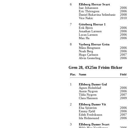
6
Elfsborg Herrar Svart
Isac Johansson
2006
Eric Thörngren
2006
Daniel Rukavina Selimbasic
2008
Vice Nakic
2010
7
Göteborg Herrar 1
Erik Björn
2006
Jonathan Larsson
2006
Lucas Larsson
2006
Max Ha
2006
8
Varberg Herrar Grön
Måns Bengtsson
2006
Noah Berg
2006
Hugo Carlsson
2007
Alvin Gesterling
2006
Gren 28, 4X25m Frisim flickor
Plac.
Namn
Född
1
Elfsborg Damer Gul
Agnes Holmblad
2006
Annie Nygren
2006
Tilda Nygren
2007
Clara Hansson
2009
2
Elfsborg Damer Vit
Elsa Sjöström
2006
Emmy Fjeld
2006
Edith Fredriksson
2007
Ida Holmesund
2006
3
Elfsborg Damer Svart
Hilda Hou Vasiiliagou
2006