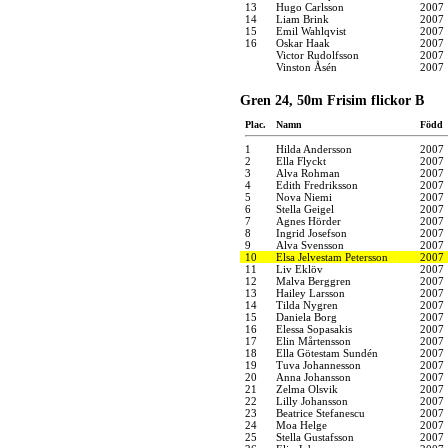
13
Hugo Carlsson
2007
14
Liam Brink
2007
15
Emil Wahlqvist
2007
16
Oskar Haak
2007
Victor Rudolfsson
2007
Vinston Åsén
2007
Gren 24, 50m Frisim flickor B
Plac.
Namn
Född
1
Hilda Andersson
2007
2
Ella Flyckt
2007
3
Alva Rohman
2007
4
Edith Fredriksson
2007
5
Nova Niemi
2007
6
Stella Geigel
2007
7
Agnes Hörder
2007
8
Ingrid Josefson
2007
9
Alva Svensson
2007
10
Elsa Jelvestam Petersson
2007
11
Liv Eklöv
2007
12
Malva Berggren
2007
13
Hailey Larsson
2007
14
Tilda Nygren
2007
15
Daniela Borg
2007
16
Elessa Sopasakis
2007
17
Elin Mårtensson
2007
18
Ella Götestam Sundén
2007
19
Tuva Johannesson
2007
20
Anna Johansson
2007
21
Zelma Olsvik
2007
22
Lilly Johansson
2007
23
Beatrice Stefanescu
2007
24
Moa Helge
2007
25
Stella Gustafsson
2007