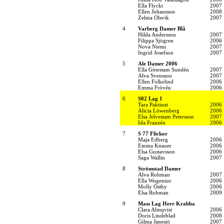
Ella Flyckt
2007
Ellen Johansson
2008
Zelma Olsvik
2007
4
Varberg Damer Blå
Hilda Andersson
2007
Filippa Sjögren
2006
Nova Niemi
2007
Ingrid Josefson
2007
5
Ale Damer 2006
Ella Götestam Sundén
2007
Alva Svensson
2007
Ellen Folkelind
2006
Emma Frövén
2006
6
S02 Lag 1
Tara Paktinat
2006
Alicia Löwenberg
2006
Elsa Jelvestam Petersson
2007
Ida Franzén
2006
7
S 77 Flickor
Maja Edberg
2006
Emma Knauer
2006
Elsa Gustavsson
2006
Saga Wallin
2007
8
Strömstad Damer
Alva Rohman
2007
Ella Wogenius
2006
Molly Östby
2006
Elsa Rohman
2009
9
Mass Lag Herr Krabba
Clara Almqvist
2006
Doris Lindeblad
2008
Gilma Janesjö
2007