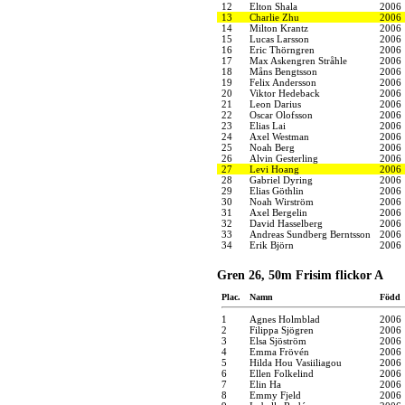
12
Elton Shala
2006
13
Charlie Zhu
2006
14
Milton Krantz
2006
15
Lucas Larsson
2006
16
Eric Thörngren
2006
17
Max Askengren Stråhle
2006
18
Måns Bengtsson
2006
19
Felix Andersson
2006
20
Viktor Hedeback
2006
21
Leon Darius
2006
22
Oscar Olofsson
2006
23
Elias Lai
2006
24
Axel Westman
2006
25
Noah Berg
2006
26
Alvin Gesterling
2006
27
Levi Hoang
2006
28
Gabriel Dyring
2006
29
Elias Göthlin
2006
30
Noah Wirström
2006
31
Axel Bergelin
2006
32
David Hasselberg
2006
33
Andreas Sundberg Berntsson
2006
34
Erik Björn
2006
Gren 26, 50m Frisim flickor A
Plac.
Namn
Född
1
Agnes Holmblad
2006
2
Filippa Sjögren
2006
3
Elsa Sjöström
2006
4
Emma Frövén
2006
5
Hilda Hou Vasiiliagou
2006
6
Ellen Folkelind
2006
7
Elin Ha
2006
8
Emmy Fjeld
2006