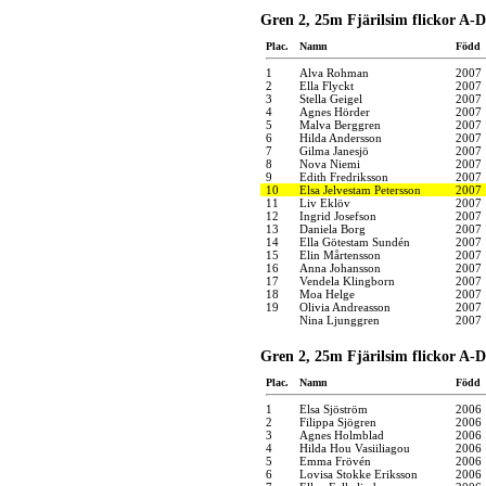
Gren 2, 25m Fjärilsim flickor A-D
Plac.
Namn
Född
1
Alva Rohman
2007
2
Ella Flyckt
2007
3
Stella Geigel
2007
4
Agnes Hörder
2007
5
Malva Berggren
2007
6
Hilda Andersson
2007
7
Gilma Janesjö
2007
8
Nova Niemi
2007
9
Edith Fredriksson
2007
10
Elsa Jelvestam Petersson
2007
11
Liv Eklöv
2007
12
Ingrid Josefson
2007
13
Daniela Borg
2007
14
Ella Götestam Sundén
2007
15
Elin Mårtensson
2007
16
Anna Johansson
2007
17
Vendela Klingborn
2007
18
Moa Helge
2007
19
Olivia Andreasson
2007
Nina Ljunggren
2007
Gren 2, 25m Fjärilsim flickor A-D
Plac.
Namn
Född
1
Elsa Sjöström
2006
2
Filippa Sjögren
2006
3
Agnes Holmblad
2006
4
Hilda Hou Vasiiliagou
2006
5
Emma Frövén
2006
6
Lovisa Stokke Eriksson
2006