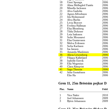
18
Unni Sponga
2006
19
Alma Mellegård Fastén
2006
20
Minella Jacksson
2006
21
Alva Gadolin
2006
22
Agnes Alfredsson
2006
23
Ida Holmesund
2006
24
Alva Burlin
2006
25
Livia Bravert
2006
26
Evelina Hallman
2006
27
Elsa Blomberg
2006
28
Tilda Dohrner
2006
29
Leia Isaksson
2006
30
Solin Moussawi
2006
31
Elsa Gustavsson
2006
32
Melva Eriksson
2006
33
Sofia Karlsson
2006
34
Isa Janson
2006
35
Amanda Mankinen
2006
36
Alicia Löwenberg
2006
37
Filippa Källefjärd
2006
38
Isabelle Eievik
2006
39
Ella Wogenius
2006
40
Clara Almqvist
2006
41
Saga Theorin
2006
42
Julia Gustafsson
2006
Elin Ha
2006
Gren 11, 25m Bröstsim pojkar D
Plac.
Namn
Född
1
Vice Nakic
2010
2
Joel Johansson
2009
3
Björn Johansson
2009