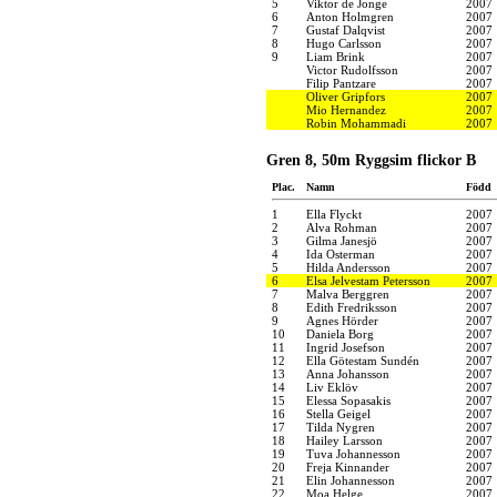
5
Viktor de Jonge
2007
6
Anton Holmgren
2007
7
Gustaf Dalqvist
2007
8
Hugo Carlsson
2007
9
Liam Brink
2007
Victor Rudolfsson
2007
Filip Pantzare
2007
Oliver Gripfors
2007
Mio Hernandez
2007
Robin Mohammadi
2007
Gren 8, 50m Ryggsim flickor B
Plac.
Namn
Född
1
Ella Flyckt
2007
2
Alva Rohman
2007
3
Gilma Janesjö
2007
4
Ida Osterman
2007
5
Hilda Andersson
2007
6
Elsa Jelvestam Petersson
2007
7
Malva Berggren
2007
8
Edith Fredriksson
2007
9
Agnes Hörder
2007
10
Daniela Borg
2007
11
Ingrid Josefson
2007
12
Ella Götestam Sundén
2007
13
Anna Johansson
2007
14
Liv Eklöv
2007
15
Elessa Sopasakis
2007
16
Stella Geigel
2007
17
Tilda Nygren
2007
18
Hailey Larsson
2007
19
Tuva Johannesson
2007
20
Freja Kinnander
2007
21
Elin Johannesson
2007
22
Moa Helge
2007