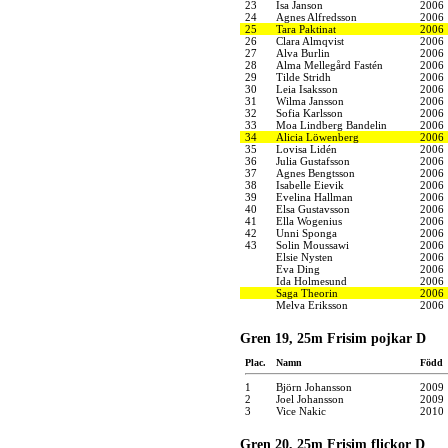
23
Isa Janson
2006
24
Agnes Alfredsson
2006
25
Tara Paktinat
2006
26
Clara Almqvist
2006
27
Alva Burlin
2006
28
Alma Mellegård Fastén
2006
29
Tilde Stridh
2006
30
Leia Isaksson
2006
31
Wilma Jansson
2006
32
Sofia Karlsson
2006
33
Moa Lindberg Bandelin
2006
34
Alicia Löwenberg
2006
35
Lovisa Lidén
2006
36
Julia Gustafsson
2006
37
Agnes Bengtsson
2006
38
Isabelle Eievik
2006
39
Evelina Hallman
2006
40
Elsa Gustavsson
2006
41
Ella Wogenius
2006
42
Unni Sponga
2006
43
Solin Moussawi
2006
Elsie Nysten
2006
Eva Ding
2006
Ida Holmesund
2006
Saga Theorin
2006
Melva Eriksson
2006
Gren 19, 25m Frisim pojkar D
Plac.
Namn
Född
1
Björn Johansson
2009
2
Joel Johansson
2009
3
Vice Nakic
2010
Gren 20, 25m Frisim flickor D