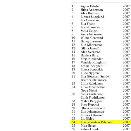
1
Agnes Hörder
2007
2
Hilda Andersson
2007
3
Alva Rohman
2007
4
Linnea Skoglund
2007
5
Ida Osterman
2007
6
Ella Flyckt
2007
7
Ingrid Josefson
2007
8
Stella Geigel
2007
9
Anna Johansson
2007
10
Wilma Geresand
2007
11
Hailey Larsson
2007
12
Elin Mårtensson
2007
13
Gilma Janesjö
2007
14
Alva Svensson
2007
15
Daniela Borg
2007
16
Freja Kinnander
2007
17
Vendela Klingborn
2007
18
Emilia Bengtler
2007
19
Elessa Sopasakis
2007
20
Tilda Nygren
2007
21
Ella Götestam Sundén
2007
Beatrice Stefanescu
2007
23
Livia Kaipiainen
2007
24
Tuva Johannesson
2007
Nova Niemi
2007
26
Stella Gustafsson
2007
Edith Fredriksson
2007
28
Malva Berggren
2007
29
Svea Kopacsi
2007
30
Olivia Andreasson
2007
31
Elin Johannesson
2007
32
Linnéa Ottosson
2007
33
Liv Eklöv
2007
34
Elsa Jelvestam Petersson
2007
35
Moa Helge
2007
36
Zelma Olsvik
2007