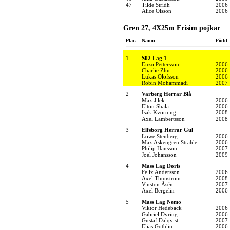
47
Tilde Stridh
2006
Alice Olsson
2006
Gren 27, 4X25m Frisim pojkar
Plac.
Namn
Född
1
S02 Lag 1
Enzo Pettersson
2006
Charlie Zhu
2006
Lukas Olofsson
2006
Robin Mohammadi
2007
2
Varberg Herrar Blå
Max Jilek
2006
Elton Shala
2006
Isak Kvorning
2008
Axel Lambertsson
2008
3
Elfsborg Herrar Gul
Lowe Stenberg
2006
Max Askengren Stråhle
2006
Philip Hansson
2007
Joel Johansson
2009
4
Mass Lag Doris
Felix Andersson
2006
Axel Thunström
2008
Vinston Åsén
2007
Axel Bergelin
2006
5
Mass Lag Nemo
Viktor Hedeback
2006
Gabriel Dyring
2006
Gustaf Dalqvist
2007
Elias Göthlin
2006