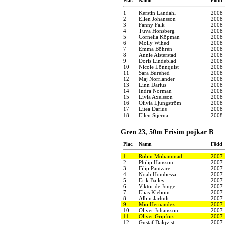
Plac.
Namn
Född
1
Kerstin Landahl
2008
2
Ellen Johansson
2008
3
Fanny Falk
2008
4
Tuva Honsberg
2008
5
Cornelia Köpman
2008
6
Molly Wihed
2008
7
Emma Böhrén
2008
8
Annie Alsterstad
2008
9
Doris Lindeblad
2008
10
Nicole Lönnquist
2008
11
Sara Burehed
2008
12
Maj Norrlander
2008
13
Linn Darius
2008
14
Indra Norman
2008
15
Livia Axelsson
2008
16
Olivia Ljungström
2008
17
Litea Darius
2008
18
Ellen Stjerna
2008
Gren 23, 50m Frisim pojkar B
Plac.
Namn
Född
1
Robin Mohammadi
2007
2
Philip Hansson
2007
3
Filip Pantzare
2007
4
Noah Hombessa
2007
5
Erik Bailey
2007
6
Viktor de Jonge
2007
7
Elias Klebom
2007
8
Albin Jarhult
2007
9
Mio Hernandez
2007
10
Oliver Johansson
2007
11
Oliver Gripfors
2007
12
Gustaf Dalqvist
2007