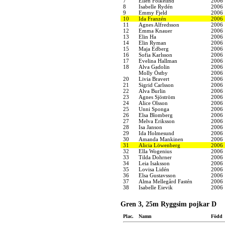
7
Ellen Folkelind
2006
8
Isabelle Rydén
2006
9
Emmy Fjeld
2006
10
Ida Franzén
2006
11
Agnes Alfredsson
2006
12
Emma Knauer
2006
13
Elin Ha
2006
14
Elin Ryman
2006
15
Maja Edberg
2006
16
Sofia Karlsson
2006
17
Evelina Hallman
2006
18
Alva Gadolin
2006
Molly Östby
2006
20
Livia Bravert
2006
21
Sigrid Carlsson
2006
22
Alva Burlin
2006
23
Agnes Sjöström
2006
24
Alice Olsson
2006
25
Unni Sponga
2006
26
Elsa Blomberg
2006
27
Melva Eriksson
2006
28
Isa Janson
2006
29
Ida Holmesund
2006
30
Amanda Mankinen
2006
31
Alicia Löwenberg
2006
32
Ella Wogenius
2006
33
Tilda Dohrner
2006
34
Leia Isaksson
2006
35
Lovisa Lidén
2006
36
Elsa Gustavsson
2006
37
Alma Mellegård Fastén
2006
38
Isabelle Eievik
2006
Gren 3, 25m Ryggsim pojkar D
Plac.
Namn
Född