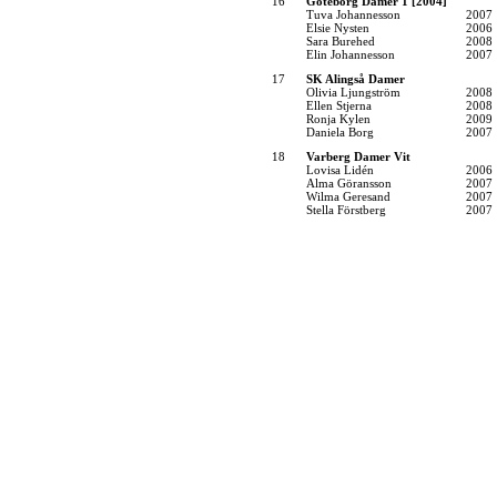
16
Göteborg Damer 1 [2004]
Tuva Johannesson
2007
Elsie Nysten
2006
Sara Burehed
2008
Elin Johannesson
2007
17
SK Alingså Damer
Olivia Ljungström
2008
Ellen Stjerna
2008
Ronja Kylen
2009
Daniela Borg
2007
18
Varberg Damer Vit
Lovisa Lidén
2006
Alma Göransson
2007
Wilma Geresand
2007
Stella Förstberg
2007