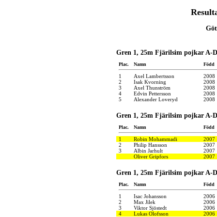
Result
Göt
Gren 1, 25m Fjärilsim pojkar A-D
Plac.
Namn
Född
1
Axel Lambertsson
2008
2
Isak Kvorning
2008
3
Axel Thunström
2008
4
Edvin Pettersson
2008
5
Alexander Loveryd
2008
Gren 1, 25m Fjärilsim pojkar A-D
Plac.
Namn
Född
1
Robin Mohammadi
2007
2
Philip Hansson
2007
3
Albin Jarhult
2007
Oliver Gripfors
2007
Gren 1, 25m Fjärilsim pojkar A-D
Plac.
Namn
Född
1
Isac Johansson
2006
2
Max Jilek
2006
3
Viktor Sjöstedt
2006
4
Lukas Olofsson
2006