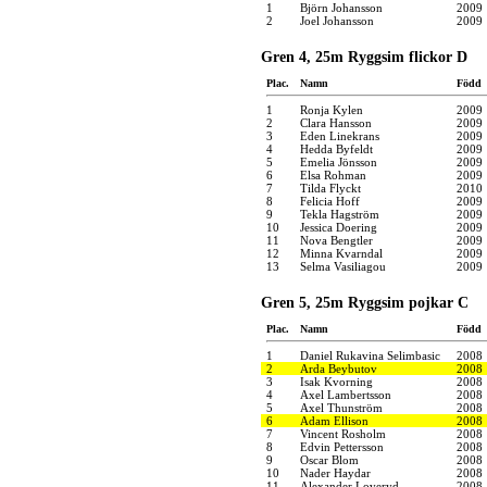
1
Björn Johansson
2009
2
Joel Johansson
2009
Gren 4, 25m Ryggsim flickor D
Plac.
Namn
Född
1
Ronja Kylen
2009
2
Clara Hansson
2009
3
Eden Linekrans
2009
4
Hedda Byfeldt
2009
5
Emelia Jönsson
2009
6
Elsa Rohman
2009
7
Tilda Flyckt
2010
8
Felicia Hoff
2009
9
Tekla Hagström
2009
10
Jessica Doering
2009
11
Nova Bengtler
2009
12
Minna Kvarndal
2009
13
Selma Vasiliagou
2009
Gren 5, 25m Ryggsim pojkar C
Plac.
Namn
Född
1
Daniel Rukavina Selimbasic
2008
2
Arda Beybutov
2008
3
Isak Kvorning
2008
4
Axel Lambertsson
2008
5
Axel Thunström
2008
6
Adam Ellison
2008
7
Vincent Rosholm
2008
8
Edvin Pettersson
2008
9
Oscar Blom
2008
10
Nader Haydar
2008
11
Alexander Loveryd
2008