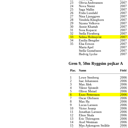
23
Olivia Andreasson
2007
24
Nova Niemi
2007
25
Saga Wallin
2007
26
Frida Lundahl
2007
27
Nina Ljunggren
2007
28
Vendela Klingborn
2007
29
Siyana Velkova
2007
30
Annie Khattab
2007
31
Svea Kopacsi
2007
32
Stella Förstberg
2007
33
Selma Holmqvist
2007
34
Emilia Bengtler
2007
35
Elsa Erixon
2007
Marta Apel
2007
Stella Gustafsson
2007
Hedvig Lycke
2007
Gren 9, 50m Ryggsim pojkar A
Plac.
Namn
Född
1
Lowe Stenberg
2006
2
Isac Johansson
2006
3
Max Jilek
2006
4
Viktor Sjöstedt
2006
5
Oliver Meisel
2006
6
Enzo Pettersson
2006
7
Oscar Olofsson
2006
8
Max Ha
2006
9
Lucas Larsson
2006
10
Victor Josarp
2006
11
Jonathan Larsson
2006
12
Elton Shala
2006
13
Eric Thörngren
2006
14
Axel Westman
2006
15
Max Askengren Stråhle
2006