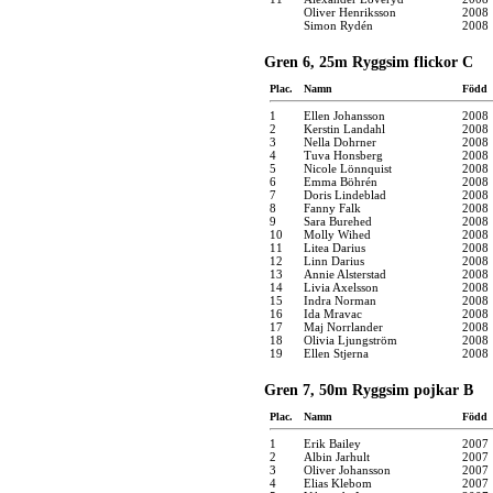
Oliver Henriksson
2008
Simon Rydén
2008
Gren 6, 25m Ryggsim flickor C
Plac.
Namn
Född
1
Ellen Johansson
2008
2
Kerstin Landahl
2008
3
Nella Dohrner
2008
4
Tuva Honsberg
2008
5
Nicole Lönnquist
2008
6
Emma Böhrén
2008
7
Doris Lindeblad
2008
8
Fanny Falk
2008
9
Sara Burehed
2008
10
Molly Wihed
2008
11
Litea Darius
2008
12
Linn Darius
2008
13
Annie Alsterstad
2008
14
Livia Axelsson
2008
15
Indra Norman
2008
16
Ida Mravac
2008
17
Maj Norrlander
2008
18
Olivia Ljungström
2008
19
Ellen Stjerna
2008
Gren 7, 50m Ryggsim pojkar B
Plac.
Namn
Född
1
Erik Bailey
2007
2
Albin Jarhult
2007
3
Oliver Johansson
2007
4
Elias Klebom
2007