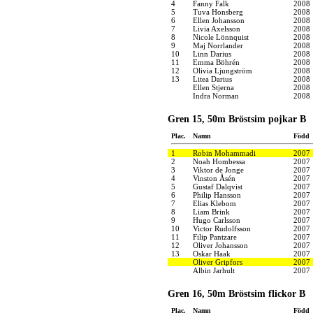
4
Fanny Falk
2008
5
Tuva Honsberg
2008
6
Ellen Johansson
2008
7
Livia Axelsson
2008
8
Nicole Lönnquist
2008
9
Maj Norrlander
2008
10
Linn Darius
2008
11
Emma Böhrén
2008
12
Olivia Ljungström
2008
13
Litea Darius
2008
Ellen Stjerna
2008
Indra Norman
2008
Gren 15, 50m Bröstsim pojkar B
Plac.
Namn
Född
1
Robin Mohammadi
2007
2
Noah Hombessa
2007
3
Viktor de Jonge
2007
4
Vinston Åsén
2007
5
Gustaf Dalqvist
2007
6
Philip Hansson
2007
7
Elias Klebom
2007
8
Liam Brink
2007
9
Hugo Carlsson
2007
10
Victor Rudolfsson
2007
11
Filip Pantzare
2007
12
Oliver Johansson
2007
13
Oskar Haak
2007
Oliver Gripfors
2007
Albin Jarhult
2007
Gren 16, 50m Bröstsim flickor B
Plac.
Namn
Född