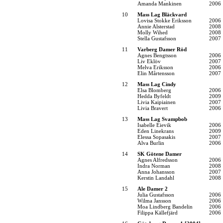
Amanda Mankinen
2006
10
Mass Lag Bläckvard
Lovisa Stokke Eriksson
2006
Annie Alsterstad
2008
Molly Wihed
2008
Stella Gustafsson
2007
11
Varberg Damer Röd
Agnes Bengtsson
2006
Liv Eklöv
2007
Melva Eriksson
2006
Elin Mårtensson
2007
12
Mass Lag Cindy
Elsa Blomberg
2006
Hedda Byfeldt
2009
Livia Kaipiainen
2007
Livia Bravert
2006
13
Mass Lag Svampbob
Isabelle Eievik
2006
Eden Linekrans
2009
Elessa Sopasakis
2007
Alva Burlin
2006
14
SK Götene Damer
Agnes Alfredsson
2006
Indra Norman
2008
Anna Johansson
2007
Kerstin Landahl
2008
15
Ale Damer 2
Julia Gustafsson
2006
Wilma Jansson
2006
Moa Lindberg Bandelin
2006
Filippa Källefjärd
2006