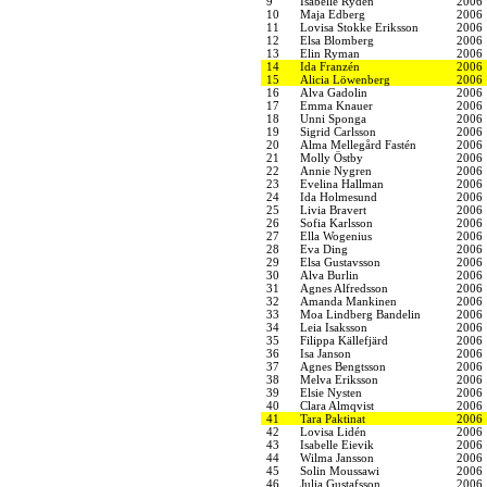
9
Isabelle Rydén
2006
10
Maja Edberg
2006
11
Lovisa Stokke Eriksson
2006
12
Elsa Blomberg
2006
13
Elin Ryman
2006
14
Ida Franzén
2006
15
Alicia Löwenberg
2006
16
Alva Gadolin
2006
17
Emma Knauer
2006
18
Unni Sponga
2006
19
Sigrid Carlsson
2006
20
Alma Mellegård Fastén
2006
21
Molly Östby
2006
22
Annie Nygren
2006
23
Evelina Hallman
2006
24
Ida Holmesund
2006
25
Livia Bravert
2006
26
Sofia Karlsson
2006
27
Ella Wogenius
2006
28
Eva Ding
2006
29
Elsa Gustavsson
2006
30
Alva Burlin
2006
31
Agnes Alfredsson
2006
32
Amanda Mankinen
2006
33
Moa Lindberg Bandelin
2006
34
Leia Isaksson
2006
35
Filippa Källefjärd
2006
36
Isa Janson
2006
37
Agnes Bengtsson
2006
38
Melva Eriksson
2006
39
Elsie Nysten
2006
40
Clara Almqvist
2006
41
Tara Paktinat
2006
42
Lovisa Lidén
2006
43
Isabelle Eievik
2006
44
Wilma Jansson
2006
45
Solin Moussawi
2006
46
Julia Gustafsson
2006