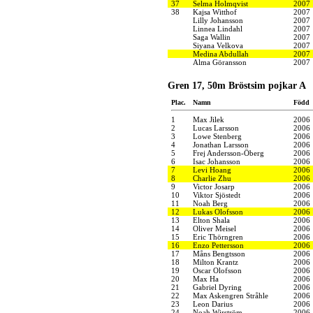
37
Selma Holmqvist
2007
38
Kajsa Witthof
2007
Lilly Johansson
2007
Linnea Lindahl
2007
Saga Wallin
2007
Siyana Velkova
2007
Medina Abdullah
2007
Alma Göransson
2007
Gren 17, 50m Bröstsim pojkar A
Plac.
Namn
Född
1
Max Jilek
2006
2
Lucas Larsson
2006
3
Lowe Stenberg
2006
4
Jonathan Larsson
2006
5
Frej Andersson-Öberg
2006
6
Isac Johansson
2006
7
Levi Hoang
2006
8
Charlie Zhu
2006
9
Victor Josarp
2006
10
Viktor Sjöstedt
2006
11
Noah Berg
2006
12
Lukas Olofsson
2006
13
Elton Shala
2006
14
Oliver Meisel
2006
15
Eric Thörngren
2006
16
Enzo Pettersson
2006
17
Måns Bengtsson
2006
18
Milton Krantz
2006
19
Oscar Olofsson
2006
20
Max Ha
2006
21
Gabriel Dyring
2006
22
Max Askengren Stråhle
2006
23
Leon Darius
2006
24
Noah Wirström
2006