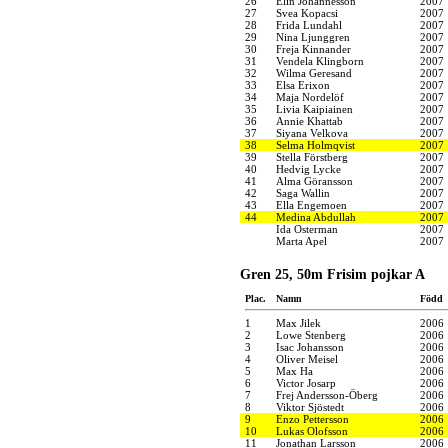
26
Elin Johannesson
2007
27
Svea Kopacsi
2007
28
Frida Lundahl
2007
29
Nina Ljunggren
2007
30
Freja Kinnander
2007
31
Vendela Klingborn
2007
32
Wilma Geresand
2007
33
Elsa Erixon
2007
34
Maja Nordelöf
2007
35
Livia Kaipiainen
2007
36
Annie Khattab
2007
37
Siyana Velkova
2007
38
Selma Holmqvist
2007
39
Stella Förstberg
2007
40
Hedvig Lycke
2007
41
Alma Göransson
2007
42
Saga Wallin
2007
43
Ella Engemoen
2007
44
Medina Abdullah
2007
Ida Osterman
2007
Marta Apel
2007
Gren 25, 50m Frisim pojkar A
Plac.
Namn
Född
1
Max Jilek
2006
2
Lowe Stenberg
2006
3
Isac Johansson
2006
4
Oliver Meisel
2006
5
Max Ha
2006
6
Victor Josarp
2006
7
Frej Andersson-Öberg
2006
8
Viktor Sjöstedt
2006
9
Enzo Pettersson
2006
10
Lukas Olofsson
2006
11
Jonathan Larsson
2006