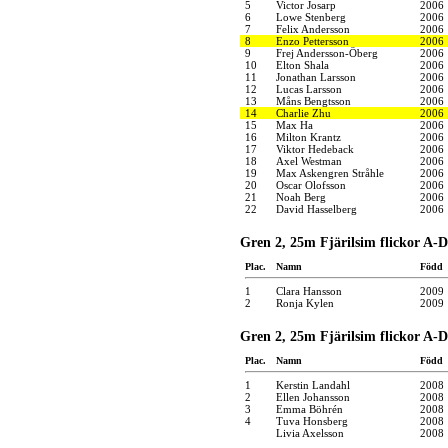
5
Victor Josarp
2006
6
Lowe Stenberg
2006
7
Felix Andersson
2006
8
Enzo Pettersson
2006
9
Frej Andersson-Öberg
2006
10
Elton Shala
2006
11
Jonathan Larsson
2006
12
Lucas Larsson
2006
13
Måns Bengtsson
2006
14
Charlie Zhu
2006
15
Max Ha
2006
16
Milton Krantz
2006
17
Viktor Hedeback
2006
18
Axel Westman
2006
19
Max Askengren Stråhle
2006
20
Oscar Olofsson
2006
21
Noah Berg
2006
22
David Hasselberg
2006
Gren 2, 25m Fjärilsim flickor A-D
Plac.
Namn
Född
1
Clara Hansson
2009
2
Ronja Kylen
2009
Gren 2, 25m Fjärilsim flickor A-D
Plac.
Namn
Född
1
Kerstin Landahl
2008
2
Ellen Johansson
2008
3
Emma Böhrén
2008
4
Tuva Honsberg
2008
Livia Axelsson
2008