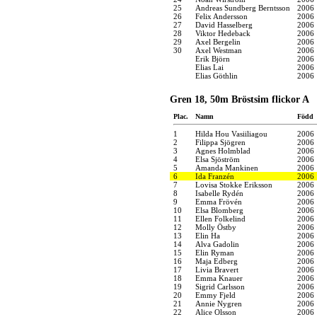
25
Andreas Sundberg Berntsson
2006
26
Felix Andersson
2006
27
David Hasselberg
2006
28
Viktor Hedeback
2006
29
Axel Bergelin
2006
30
Axel Westman
2006
Erik Björn
2006
Elias Lai
2006
Elias Göthlin
2006
Gren 18, 50m Bröstsim flickor A
Plac.
Namn
Född
1
Hilda Hou Vasiiliagou
2006
2
Filippa Sjögren
2006
3
Agnes Holmblad
2006
4
Elsa Sjöström
2006
5
Amanda Mankinen
2006
6
Ida Franzén
2006
7
Lovisa Stokke Eriksson
2006
8
Isabelle Rydén
2006
9
Emma Frövén
2006
10
Elsa Blomberg
2006
11
Ellen Folkelind
2006
12
Molly Östby
2006
13
Elin Ha
2006
14
Alva Gadolin
2006
15
Elin Ryman
2006
16
Maja Edberg
2006
17
Livia Bravert
2006
18
Emma Knauer
2006
19
Sigrid Carlsson
2006
20
Emmy Fjeld
2006
21
Annie Nygren
2006
22
Alice Olsson
2006