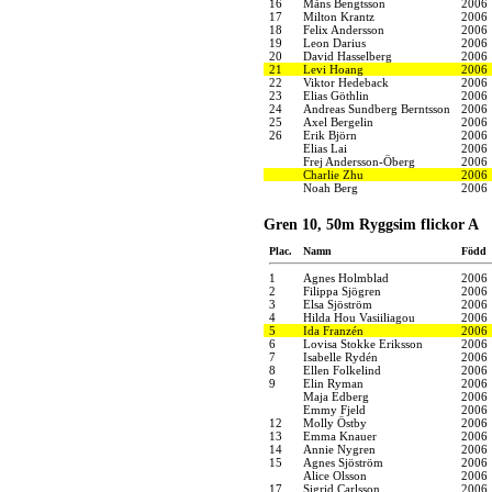
16
Måns Bengtsson
2006
17
Milton Krantz
2006
18
Felix Andersson
2006
19
Leon Darius
2006
20
David Hasselberg
2006
21
Levi Hoang
2006
22
Viktor Hedeback
2006
23
Elias Göthlin
2006
24
Andreas Sundberg Berntsson
2006
25
Axel Bergelin
2006
26
Erik Björn
2006
Elias Lai
2006
Frej Andersson-Öberg
2006
Charlie Zhu
2006
Noah Berg
2006
Gren 10, 50m Ryggsim flickor A
Plac.
Namn
Född
1
Agnes Holmblad
2006
2
Filippa Sjögren
2006
3
Elsa Sjöström
2006
4
Hilda Hou Vasiiliagou
2006
5
Ida Franzén
2006
6
Lovisa Stokke Eriksson
2006
7
Isabelle Rydén
2006
8
Ellen Folkelind
2006
9
Elin Ryman
2006
Maja Edberg
2006
Emmy Fjeld
2006
12
Molly Östby
2006
13
Emma Knauer
2006
14
Annie Nygren
2006
15
Agnes Sjöström
2006
Alice Olsson
2006
17
Sigrid Carlsson
2006