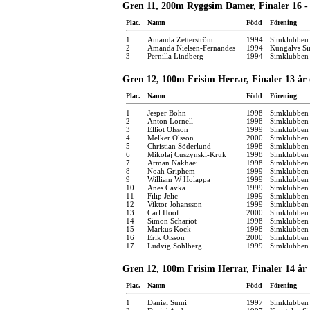
Gren 11, 200m Ryggsim Damer, Finaler 16 - 
Plac.
Namn
Född
Förening
1
Amanda Zetterström
1994
Simklubben
2
Amanda Nielsen-Fernandes
1994
Kungälvs Si
3
Pernilla Lindberg
1994
Simklubben
Gren 12, 100m Frisim Herrar, Finaler 13 år
Plac.
Namn
Född
Förening
1
Jesper Böhn
1998
Simklubben
2
Anton Lornell
1998
Simklubben 
3
Elliot Olsson
1999
Simklubben 
4
Melker Olsson
2000
Simklubben 
5
Christian Söderlund
1998
Simklubben
6
Mikolaj Cuszynski-Kruk
1998
Simklubben
7
Arman Nakhaei
1998
Simklubben
8
Noah Griphem
1999
Simklubben 
9
William W Holappa
1999
Simklubben 
10
Anes Cavka
1999
Simklubben 
11
Filip Jelic
1999
Simklubben 
12
Viktor Johansson
1999
Simklubben 
13
Carl Hoof
2000
Simklubben
14
Simon Schariot
1998
Simklubben
15
Markus Kock
1998
Simklubben
16
Erik Olsson
2000
Simklubben
17
Ludvig Sohlberg
1999
Simklubben
Gren 12, 100m Frisim Herrar, Finaler 14 år
Plac.
Namn
Född
Förening
1
Daniel Sumi
1997
Simklubben 