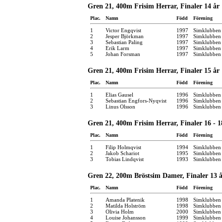
Gren 21, 400m Frisim Herrar, Finaler 14 år
Plac.
Namn
Född
Förening
1
Victor Engqvist
1997
Simklubben
2
Jesper Björkman
1997
Simklubben
3
Sebastian Paling
1997
Simklubben
4
Erik Larm
1997
Simklubben
5
Johan Forsman
1997
Simklubben 
Gren 21, 400m Frisim Herrar, Finaler 15 år
Plac.
Namn
Född
Förening
1
Elias Gausel
1996
Simklubben
2
Sebastian Engfors-Nyqvist
1996
Simklubben 
3
Linus Olsson
1996
Simklubben
Gren 21, 400m Frisim Herrar, Finaler 16 - 1
Plac.
Namn
Född
Förening
1
Filip Holmqvist
1994
Simklubben
2
Jakob Schariot
1995
Simklubben
3
Tobias Lindqvist
1993
Simklubben
Gren 22, 200m Bröstsim Damer, Finaler 13 å
Plac.
Namn
Född
Förening
1
Amanda Platenik
1998
Simklubben
2
Matilda Holström
1998
Simklubben 
3
Olivia Holm
2000
Simklubben
4
Louise Johansson
1999
Simklubben