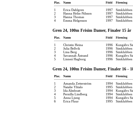
Plac.
Namn
Född
Förening
1
Erica Dahlgren
1997
Simklubben
2
Hanna Helin-Nilsson
1997
Simklubben
3
Hanna Thomas
1997
Simklubben 
4
Emma Helgesson
1997
Simklubben 
Gren 24, 100m Frisim Damer, Finaler 15 år
Plac.
Namn
Född
Förening
1
Christin Heina
1996
Kungälvs Si
2
Julia Bellvik
1996
Simklubben
3
Lina Berg
1996
Simklubben
4
Savannah Åstrand
1996
Kungälvs Si
5
Linneá Hagborg
1996
Simklubben
Gren 24, 100m Frisim Damer, Finaler 16 - 1
Plac.
Namn
Född
Förening
1
Amanda Zetterström
1994
Simklubben
2
Natalie Ylitalo
1995
Simklubben
3
Ida Almbratt
1994
Kungälvs Si
4
Pernilla Lindberg
1994
Simklubben
5
Anna Ljung
1994
Kungälvs Si
6
Erica Fluur
1995
Simklubben