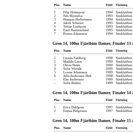
Plac.
Namn
Född
Förening
1
Filip Holmqvist
1994
Simklubben
2
Nils Montalva
1993
Simklubben
3
Hampus Herbertsson
1994
Simklubben
4
Jakob Schariot
1995
Simklubben
5
Tobias Lindqvist
1993
Simklubben
6
Emil Hammarlund
1995
Simklubben 
7
Pontus Johansson
1994
Simklubben 
Gren 14, 100m Fjärilsim Damer, Finaler 13 
Plac.
Namn
Född
Förening
1
Linnéa Fahlberg
1998
Simklubben 
2
Matilda Larm
1999
Simklubben
3
Olivia Holm
2000
Simklubben
4
Sofie Wirfalk
2000
Simklubben 
5
Louise Johansson
1999
Simklubben
6
Julia Andersson Hult
1998
Simklubben
-
Elin Andersson
1999
Simklubben
-
Sofia Alstéus
1999
Simklubben 
Gren 14, 100m Fjärilsim Damer, Finaler 14 
Plac.
Namn
Född
Förening
1
Erica Dahlgren
1997
Simklubben
2
Emma Helgesson
1997
Simklubben 
Gren 14, 100m Fjärilsim Damer, Finaler 15 
Plac.
Namn
Född
Förening