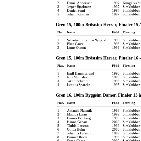
2
Daniel Andersson
1997
Kungälvs Si
3
Jesper Björkman
1997
Simklubben
4
Daniel Sumi
1997
Simklubben 
5
Johan Forsman
1997
Simklubben 
Gren 15, 100m Bröstsim Herrar, Finaler 15 
Plac.
Namn
Född
Förening
1
Sebastian Engfors-Nyqvist
1996
Simklubben 
2
Elias Gausel
1996
Simklubben
3
Linus Olsson
1996
Simklubben
Gren 15, 100m Bröstsim Herrar, Finaler 16 -
Plac.
Namn
Född
Förening
1
Emil Hammarlund
1995
Simklubben 
2
Nils Montalva
1993
Simklubben
3
Jakob Schariot
1995
Simklubben
4
Lexxus Sparcks
1995
Simklubben
Gren 16, 100m Ryggsim Damer, Finaler 13 å
Plac.
Namn
Född
Förening
1
Amanda Platenik
1998
Simklubben
2
Matilda Larm
1999
Simklubben
3
Linnéa Fahlberg
1998
Simklubben 
4
Hanna Gebart
2000
Simklubben
5
Thilda Larsson
1999
Simklubben
6
Olivia Holm
2000
Simklubben
7
Johanna Forsström
1999
Simklubben 
8
Emma Olsson
1998
Simklubben
9
Susan Chow
2000
Simklubben 