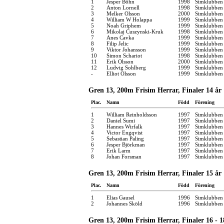
1
Jesper Böhn
1998
Simklubben
2
Anton Lornell
1998
Simklubben 
3
Melker Olsson
2000
Simklubben 
4
William W Holappa
1999
Simklubben 
5
Noah Griphem
1999
Simklubben 
6
Mikolaj Cuszynski-Kruk
1998
Simklubben
7
Anes Cavka
1999
Simklubben 
8
Filip Jelic
1999
Simklubben 
9
Viktor Johansson
1999
Simklubben 
10
Simon Schariot
1998
Simklubben
11
Erik Olsson
2000
Simklubben
12
Ludvig Sohlberg
1999
Simklubben
-
Elliot Olsson
1999
Simklubben 
Gren 13, 200m Frisim Herrar, Finaler 14 år
Plac.
Namn
Född
Förening
1
William Reinholdsson
1997
Simklubben 
2
Daniel Sumi
1997
Simklubben 
3
Hannes Wirfalk
1997
Simklubben 
4
Victor Engqvist
1997
Simklubben
5
Sebastian Paling
1997
Simklubben
6
Jesper Björkman
1997
Simklubben
7
Erik Larm
1997
Simklubben
8
Johan Forsman
1997
Simklubben 
Gren 13, 200m Frisim Herrar, Finaler 15 år
Plac.
Namn
Född
Förening
1
Elias Gausel
1996
Simklubben
2
Johannes Sköld
1996
Simklubben
Gren 13, 200m Frisim Herrar, Finaler 16 - 1