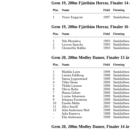
Gren 19, 200m Fjärilsim Herrar, Finaler 14 
Plac.
Namn
Född
Förening
1
Victor Engqvist
1997
Simklubben
Gren 19, 200m Fjärilsim Herrar, Finaler 16 
Plac.
Namn
Född
Förening
1
Nils Montalva
1993
Simklubben
2
Lexxus Sparcks
1995
Simklubben
3
Christoffer Källén
1993
Simklubben
Gren 20, 200m Medley Damer, Finaler 13 år
Plac.
Namn
Född
Förening
1
Matilda Larm
1999
Simklubben
2
Linnéa Fahlberg
1998
Simklubben 
3
Sanna Lygnestrand
1999
Simklubben 
4
Tilda Öman
2000
Simklubben 
5
Thilda Larsson
1999
Simklubben
6
Olivia Holm
2000
Simklubben
7
Hanna Gebart
2000
Simklubben
8
Louise Johansson
1999
Simklubben
9
Johanna Forsström
1999
Simklubben 
10
Emelie Melin
2000
Simklubben 
11
Alice Aurell
2001
Simklubben
12
Julia Andersson Hult
1998
Simklubben
-
Julia Kanerva
1998
Simklubben
-
Elin Andersson
1999
Simklubben
Gren 20, 200m Medley Damer, Finaler 14 år