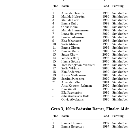
Plac.
Namn
Född
Förening
1
Amanda Platenik
1998
Simklubben
2
Matilda Holström
1998
Simklubben 
3
Matilda Larm
1999
Simklubben
4
Emma Dubo
1999
Simklubben 
5
Olivia Holm
2000
Simklubben
6
Matilda Hermansson
1999
Simklubben 
7
Linea Holström
2000
Simklubben 
8
Louise Johansson
1999
Simklubben
9
Elsa Johansson
1998
Simklubben
10
Sofia Alstéus
1999
Simklubben 
11
Emma Olsson
1998
Simklubben
12
Emelie Melin
2000
Simklubben 
13
Susan Chow
2000
Simklubben 
14
Vendela Borg
1998
Simklubben
15
Hanna Gebart
2000
Simklubben
16
Tora Bengtsson Svanstedt
1998
Simklubben 
17
Sofie Wirfalk
2000
Simklubben 
18
Elin Andersson
1999
Simklubben
19
Nicole Mathiasson
2000
Simklubben
20
Sandra Swedberg
2000
Simklubben
21
Amanda Böhn
2001
Simklubben
-
Alva Knutsen-Rohman
2000
Simklubben
-
Elin Wendt
1999
Simklubben
-
Ella Fagerström
1998
Simklubben
-
Julia Andersson Hult
1998
Simklubben
-
Olivia Alvekrans
1998
Simklubben
Gren 3, 100m Bröstsim Damer, Finaler 14 år
Plac.
Namn
Född
Förening
1
Hanna Thomas
1997
Simklubben 
2
Emma Helgesson
1997
Simklubben 