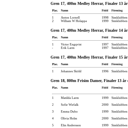
Gren 17, 400m Medley Herrar, Finaler 13 år
Plac.
Namn
Född
Förening
1
Anton Lornell
1998
Simklubben 
2
William W Holappa
1999
Simklubben 
Gren 17, 400m Medley Herrar, Finaler 14 år
Plac.
Namn
Född
Förening
1
Victor Engqvist
1997
Simklubben
-
Erik Larm
1997
Simklubben
Gren 17, 400m Medley Herrar, Finaler 15 år
Plac.
Namn
Född
Förening
1
Johannes Sköld
1996
Simklubben
Gren 18, 800m Frisim Damer, Finaler 13 år 
Plac.
Namn
Född
Förening
1
Matilda Larm
1999
Simklubben
2
Sofie Wirfalk
2000
Simklubben 
3
Emma Dubo
1999
Simklubben 
4
Olivia Holm
2000
Simklubben
5
Elin Andersson
1999
Simklubben