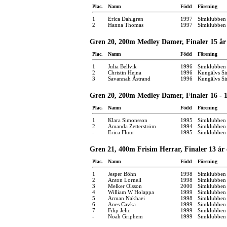
Plac.
Namn
Född
Förening
1
Erica Dahlgren
1997
Simklubben
2
Hanna Thomas
1997
Simklubben 
Gren 20, 200m Medley Damer, Finaler 15 år
Plac.
Namn
Född
Förening
1
Julia Bellvik
1996
Simklubben
2
Christin Heina
1996
Kungälvs Si
3
Savannah Åstrand
1996
Kungälvs Si
Gren 20, 200m Medley Damer, Finaler 16 - 1
Plac.
Namn
Född
Förening
1
Klara Simonsson
1995
Simklubben
2
Amanda Zetterström
1994
Simklubben
-
Erica Fluur
1995
Simklubben
Gren 21, 400m Frisim Herrar, Finaler 13 år
Plac.
Namn
Född
Förening
1
Jesper Böhn
1998
Simklubben
2
Anton Lornell
1998
Simklubben 
3
Melker Olsson
2000
Simklubben 
4
William W Holappa
1999
Simklubben 
5
Arman Nakhaei
1998
Simklubben
6
Anes Cavka
1999
Simklubben 
7
Filip Jelic
1999
Simklubben 
-
Noah Griphem
1999
Simklubben 