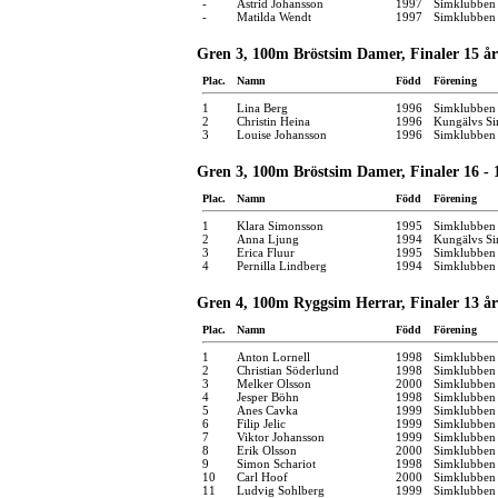
-
Astrid Johansson
1997
Simklubben
-
Matilda Wendt
1997
Simklubben
Gren 3, 100m Bröstsim Damer, Finaler 15 år
Plac.
Namn
Född
Förening
1
Lina Berg
1996
Simklubben
2
Christin Heina
1996
Kungälvs Si
3
Louise Johansson
1996
Simklubben 
Gren 3, 100m Bröstsim Damer, Finaler 16 - 
Plac.
Namn
Född
Förening
1
Klara Simonsson
1995
Simklubben
2
Anna Ljung
1994
Kungälvs Si
3
Erica Fluur
1995
Simklubben
4
Pernilla Lindberg
1994
Simklubben
Gren 4, 100m Ryggsim Herrar, Finaler 13 år
Plac.
Namn
Född
Förening
1
Anton Lornell
1998
Simklubben 
2
Christian Söderlund
1998
Simklubben
3
Melker Olsson
2000
Simklubben 
4
Jesper Böhn
1998
Simklubben
5
Anes Cavka
1999
Simklubben 
6
Filip Jelic
1999
Simklubben 
7
Viktor Johansson
1999
Simklubben 
8
Erik Olsson
2000
Simklubben
9
Simon Schariot
1998
Simklubben
10
Carl Hoof
2000
Simklubben
11
Ludvig Sohlberg
1999
Simklubben