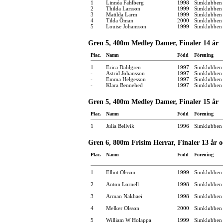
1
Linnéa Fahlberg
1998
Simklubben 
2
Thilda Larsson
1999
Simklubben
3
Matilda Larm
1999
Simklubben
4
Tilda Öman
2000
Simklubben 
5
Louise Johansson
1999
Simklubben
Gren 5, 400m Medley Damer, Finaler 14 år
Plac.
Namn
Född
Förening
1
Erica Dahlgren
1997
Simklubben
-
Astrid Johansson
1997
Simklubben
-
Emma Helgesson
1997
Simklubben 
-
Klara Bennehed
1997
Simklubben
Gren 5, 400m Medley Damer, Finaler 15 år
Plac.
Namn
Född
Förening
1
Julia Bellvik
1996
Simklubben
Gren 6, 800m Frisim Herrar, Finaler 13 år 
Plac.
Namn
Född
Förening
1
Elliot Olsson
1999
Simklubben 
2
Anton Lornell
1998
Simklubben 
3
Arman Nakhaei
1998
Simklubben
4
Melker Olsson
2000
Simklubben 
5
William W Holappa
1999
Simklubben 