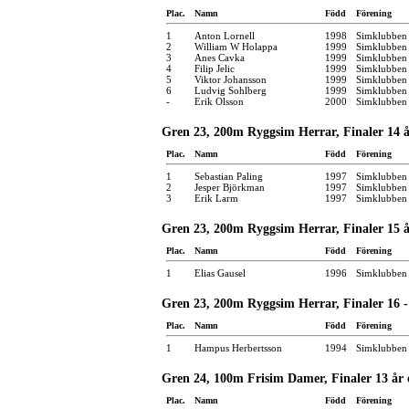
Plac.
Namn
Född
Förening
1
Anton Lornell
1998
Simklubben 
2
William W Holappa
1999
Simklubben 
3
Anes Cavka
1999
Simklubben 
4
Filip Jelic
1999
Simklubben 
5
Viktor Johansson
1999
Simklubben 
6
Ludvig Sohlberg
1999
Simklubben
-
Erik Olsson
2000
Simklubben
Gren 23, 200m Ryggsim Herrar, Finaler 14 
Plac.
Namn
Född
Förening
1
Sebastian Paling
1997
Simklubben
2
Jesper Björkman
1997
Simklubben
3
Erik Larm
1997
Simklubben
Gren 23, 200m Ryggsim Herrar, Finaler 15 
Plac.
Namn
Född
Förening
1
Elias Gausel
1996
Simklubben
Gren 23, 200m Ryggsim Herrar, Finaler 16 -
Plac.
Namn
Född
Förening
1
Hampus Herbertsson
1994
Simklubben
Gren 24, 100m Frisim Damer, Finaler 13 år 
Plac.
Namn
Född
Förening