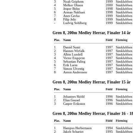
3
Noah Griphem
1999
Simklubben 
4
Melker Olsson
2000
Simklubben 
5
Jesper Böhn
1998
Simklubben
6
Arman Nakhaei
1998
Simklubben
7
Anes Cavka
1999
Simklubben 
8
Filip Jelic
1999
Simklubben 
-
Ludvig Sohlberg
1999
Simklubben
Gren 8, 200m Medley Herrar, Finaler 14 år
Plac.
Namn
Född
Förening
1
Daniel Sumi
1997
Simklubben 
2
Hannes Wirfalk
1997
Simklubben 
3
Albin Lundell
1997
Simklubben 
4
Victor Engqvist
1997
Simklubben
5
Sebastian Paling
1997
Simklubben
6
Erik Larm
1997
Simklubben
7
Simon Ulvestig
1997
Simklubben
8
Anton Andersson
1997
Simklubben
Gren 8, 200m Medley Herrar, Finaler 15 år
Plac.
Namn
Född
Förening
1
Johannes Sköld
1996
Simklubben
2
Elias Gausel
1996
Simklubben
3
Casper Eriksson
1996
Simklubben 
Gren 8, 200m Medley Herrar, Finaler 16 - 1
Plac.
Namn
Född
Förening
1
Hampus Herbertsson
1994
Simklubben
2
Jakob Schariot
1995
Simklubben