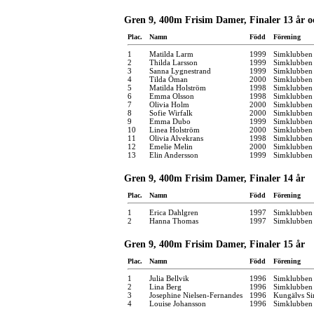
Gren 9, 400m Frisim Damer, Finaler 13 år o
Plac.
Namn
Född
Förening
1
Matilda Larm
1999
Simklubben
2
Thilda Larsson
1999
Simklubben
3
Sanna Lygnestrand
1999
Simklubben 
4
Tilda Öman
2000
Simklubben 
5
Matilda Holström
1998
Simklubben 
6
Emma Olsson
1998
Simklubben
7
Olivia Holm
2000
Simklubben
8
Sofie Wirfalk
2000
Simklubben 
9
Emma Dubo
1999
Simklubben 
10
Linea Holström
2000
Simklubben 
11
Olivia Alvekrans
1998
Simklubben
12
Emelie Melin
2000
Simklubben 
13
Elin Andersson
1999
Simklubben
Gren 9, 400m Frisim Damer, Finaler 14 år
Plac.
Namn
Född
Förening
1
Erica Dahlgren
1997
Simklubben
2
Hanna Thomas
1997
Simklubben 
Gren 9, 400m Frisim Damer, Finaler 15 år
Plac.
Namn
Född
Förening
1
Julia Bellvik
1996
Simklubben
2
Lina Berg
1996
Simklubben
3
Josephine Nielsen-Fernandes
1996
Kungälvs Si
4
Louise Johansson
1996
Simklubben 