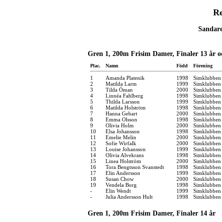
Re
Sandare
Gren 1, 200m Frisim Damer, Finaler 13 år o
Plac.
Namn
Född
Förening
1
Amanda Platenik
1998
Simklubben
2
Matilda Larm
1999
Simklubben
3
Tilda Öman
2000
Simklubben 
4
Linnéa Fahlberg
1998
Simklubben 
5
Thilda Larsson
1999
Simklubben
6
Matilda Holström
1998
Simklubben 
7
Hanna Gebart
2000
Simklubben
8
Emma Olsson
1998
Simklubben
9
Olivia Holm
2000
Simklubben
10
Elsa Johansson
1998
Simklubben
11
Emelie Melin
2000
Simklubben 
12
Sofie Wirfalk
2000
Simklubben 
13
Louise Johansson
1999
Simklubben
14
Olivia Alvekrans
1998
Simklubben
15
Linea Holström
2000
Simklubben 
16
Tora Bengtsson Svanstedt
1998
Simklubben 
17
Elin Andersson
1999
Simklubben
18
Susan Chow
2000
Simklubben 
19
Vendela Borg
1998
Simklubben
-
Elin Wendt
1999
Simklubben
-
Julia Andersson Hult
1998
Simklubben
Gren 1, 200m Frisim Damer, Finaler 14 år