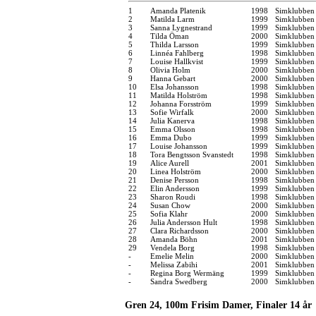
1
Amanda Platenik
1998
Simklubben
2
Matilda Larm
1999
Simklubben
3
Sanna Lygnestrand
1999
Simklubben 
4
Tilda Öman
2000
Simklubben 
5
Thilda Larsson
1999
Simklubben
6
Linnéa Fahlberg
1998
Simklubben 
7
Louise Hallkvist
1999
Simklubben 
8
Olivia Holm
2000
Simklubben
9
Hanna Gebart
2000
Simklubben
10
Elsa Johansson
1998
Simklubben
11
Matilda Holström
1998
Simklubben 
12
Johanna Forsström
1999
Simklubben 
13
Sofie Wirfalk
2000
Simklubben 
14
Julia Kanerva
1998
Simklubben
15
Emma Olsson
1998
Simklubben
16
Emma Dubo
1999
Simklubben 
17
Louise Johansson
1999
Simklubben
18
Tora Bengtsson Svanstedt
1998
Simklubben 
19
Alice Aurell
2001
Simklubben
20
Linea Holström
2000
Simklubben 
21
Denise Persson
1998
Simklubben
22
Elin Andersson
1999
Simklubben
23
Sharon Roudi
1998
Simklubben 
24
Susan Chow
2000
Simklubben 
25
Sofia Klahr
2000
Simklubben 
26
Julia Andersson Hult
1998
Simklubben
27
Clara Richardsson
2000
Simklubben
28
Amanda Böhn
2001
Simklubben
29
Vendela Borg
1998
Simklubben
-
Emelie Melin
2000
Simklubben 
-
Melissa Zabihi
2001
Simklubben
-
Regina Borg Wermäng
1999
Simklubben
-
Sandra Swedberg
2000
Simklubben
Gren 24, 100m Frisim Damer, Finaler 14 år