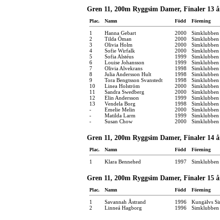
Gren 11, 200m Ryggsim Damer, Finaler 13 å
Plac.
Namn
Född
Förening
1
Hanna Gebart
2000
Simklubben
2
Tilda Öman
2000
Simklubben 
3
Olivia Holm
2000
Simklubben
4
Sofie Wirfalk
2000
Simklubben 
5
Sofia Alstéus
1999
Simklubben 
6
Louise Johansson
1999
Simklubben
7
Olivia Alvekrans
1998
Simklubben
8
Julia Andersson Hult
1998
Simklubben
9
Tora Bengtsson Svanstedt
1998
Simklubben 
10
Linea Holström
2000
Simklubben 
11
Sandra Swedberg
2000
Simklubben
12
Elin Andersson
1999
Simklubben
13
Vendela Borg
1998
Simklubben
-
Emelie Melin
2000
Simklubben 
-
Matilda Larm
1999
Simklubben
-
Susan Chow
2000
Simklubben 
Gren 11, 200m Ryggsim Damer, Finaler 14 å
Plac.
Namn
Född
Förening
1
Klara Bennehed
1997
Simklubben
Gren 11, 200m Ryggsim Damer, Finaler 15 å
Plac.
Namn
Född
Förening
1
Savannah Åstrand
1996
Kungälvs Si
2
Linneá Hagborg
1996
Simklubben