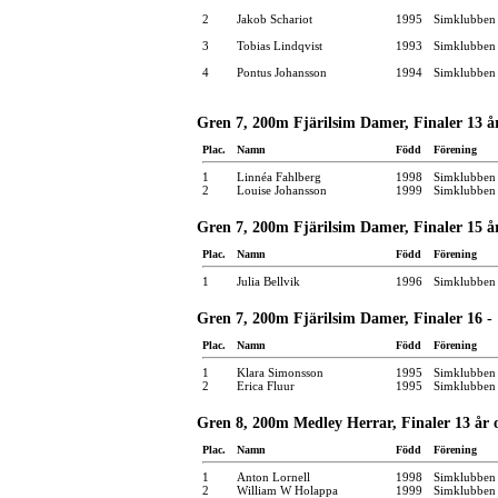
2
Jakob Schariot
1995
Simklubben
3
Tobias Lindqvist
1993
Simklubben
4
Pontus Johansson
1994
Simklubben 
Gren 7, 200m Fjärilsim Damer, Finaler 13 å
Plac.
Namn
Född
Förening
1
Linnéa Fahlberg
1998
Simklubben 
2
Louise Johansson
1999
Simklubben
Gren 7, 200m Fjärilsim Damer, Finaler 15 å
Plac.
Namn
Född
Förening
1
Julia Bellvik
1996
Simklubben
Gren 7, 200m Fjärilsim Damer, Finaler 16 - 
Plac.
Namn
Född
Förening
1
Klara Simonsson
1995
Simklubben
2
Erica Fluur
1995
Simklubben
Gren 8, 200m Medley Herrar, Finaler 13 år 
Plac.
Namn
Född
Förening
1
Anton Lornell
1998
Simklubben 
2
William W Holappa
1999
Simklubben 