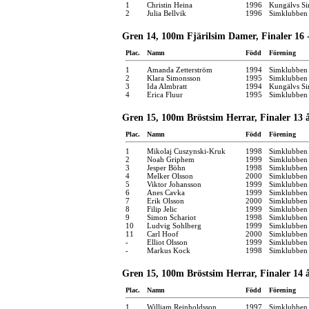
1
Christin Heina
1996
Kungälvs Si
2
Julia Bellvik
1996
Simklubben
Gren 14, 100m Fjärilsim Damer, Finaler 16 -
Plac.
Namn
Född
Förening
1
Amanda Zetterström
1994
Simklubben
2
Klara Simonsson
1995
Simklubben
3
Ida Almbratt
1994
Kungälvs Si
4
Erica Fluur
1995
Simklubben
Gren 15, 100m Bröstsim Herrar, Finaler 13 
Plac.
Namn
Född
Förening
1
Mikolaj Cuszynski-Kruk
1998
Simklubben
2
Noah Griphem
1999
Simklubben 
3
Jesper Böhn
1998
Simklubben
4
Melker Olsson
2000
Simklubben 
5
Viktor Johansson
1999
Simklubben 
6
Anes Cavka
1999
Simklubben 
7
Erik Olsson
2000
Simklubben
8
Filip Jelic
1999
Simklubben 
9
Simon Schariot
1998
Simklubben
10
Ludvig Sohlberg
1999
Simklubben
11
Carl Hoof
2000
Simklubben
-
Elliot Olsson
1999
Simklubben 
-
Markus Kock
1998
Simklubben
Gren 15, 100m Bröstsim Herrar, Finaler 14 
Plac.
Namn
Född
Förening
1
William Reinholdsson
1997
Simklubben 