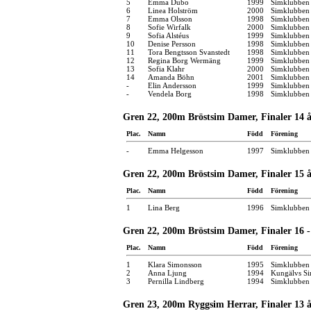
5
Emma Dubo
1999
Simklubben 
6
Linea Holström
2000
Simklubben 
7
Emma Olsson
1998
Simklubben
8
Sofie Wirfalk
2000
Simklubben 
9
Sofia Alstéus
1999
Simklubben 
10
Denise Persson
1998
Simklubben
11
Tora Bengtsson Svanstedt
1998
Simklubben 
12
Regina Borg Wermäng
1999
Simklubben
13
Sofia Klahr
2000
Simklubben 
14
Amanda Böhn
2001
Simklubben
-
Elin Andersson
1999
Simklubben
-
Vendela Borg
1998
Simklubben
Gren 22, 200m Bröstsim Damer, Finaler 14 
Plac.
Namn
Född
Förening
-
Emma Helgesson
1997
Simklubben 
Gren 22, 200m Bröstsim Damer, Finaler 15 
Plac.
Namn
Född
Förening
1
Lina Berg
1996
Simklubben
Gren 22, 200m Bröstsim Damer, Finaler 16 -
Plac.
Namn
Född
Förening
1
Klara Simonsson
1995
Simklubben
2
Anna Ljung
1994
Kungälvs Si
3
Pernilla Lindberg
1994
Simklubben
Gren 23, 200m Ryggsim Herrar, Finaler 13 å