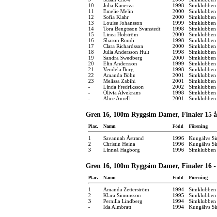
10
Julia Kanerva
1998
Simklubben
11
Emelie Melin
2000
Simklubben 
12
Sofia Klahr
2000
Simklubben 
13
Louise Johansson
1999
Simklubben
14
Tora Bengtsson Svanstedt
1998
Simklubben 
15
Linea Holström
2000
Simklubben 
16
Sharon Roudi
1998
Simklubben 
17
Clara Richardsson
2000
Simklubben
18
Julia Andersson Hult
1998
Simklubben
19
Sandra Swedberg
2000
Simklubben
20
Elin Andersson
1999
Simklubben
21
Vendela Borg
1998
Simklubben
22
Amanda Böhn
2001
Simklubben
23
Melissa Zabihi
2001
Simklubben
-
Linda Fredriksson
2002
Simklubben 
-
Olivia Alvekrans
1998
Simklubben
-
Alice Aurell
2001
Simklubben
Gren 16, 100m Ryggsim Damer, Finaler 15 å
Plac.
Namn
Född
Förening
1
Savannah Åstrand
1996
Kungälvs Si
2
Christin Heina
1996
Kungälvs Si
3
Linneá Hagborg
1996
Simklubben
Gren 16, 100m Ryggsim Damer, Finaler 16 -
Plac.
Namn
Född
Förening
1
Amanda Zetterström
1994
Simklubben
2
Klara Simonsson
1995
Simklubben
3
Pernilla Lindberg
1994
Simklubben
-
Ida Almbratt
1994
Kungälvs Si