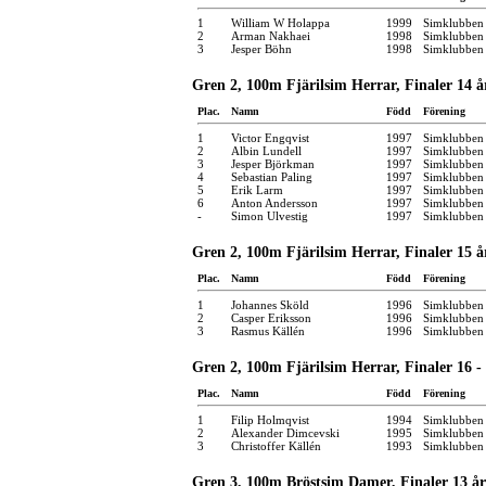
1
William W Holappa
1999
Simklubben 
2
Arman Nakhaei
1998
Simklubben
3
Jesper Böhn
1998
Simklubben
Gren 2, 100m Fjärilsim Herrar, Finaler 14 å
Plac.
Namn
Född
Förening
1
Victor Engqvist
1997
Simklubben
2
Albin Lundell
1997
Simklubben 
3
Jesper Björkman
1997
Simklubben
4
Sebastian Paling
1997
Simklubben
5
Erik Larm
1997
Simklubben
6
Anton Andersson
1997
Simklubben
-
Simon Ulvestig
1997
Simklubben
Gren 2, 100m Fjärilsim Herrar, Finaler 15 å
Plac.
Namn
Född
Förening
1
Johannes Sköld
1996
Simklubben
2
Casper Eriksson
1996
Simklubben 
3
Rasmus Källén
1996
Simklubben
Gren 2, 100m Fjärilsim Herrar, Finaler 16 -
Plac.
Namn
Född
Förening
1
Filip Holmqvist
1994
Simklubben
2
Alexander Dimcevski
1995
Simklubben
3
Christoffer Källén
1993
Simklubben
Gren 3, 100m Bröstsim Damer, Finaler 13 år