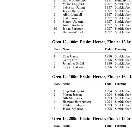
2
Daniel Andersson
1997
Kungälvs Si
3
Victor Engqvist
1997
Simklubben
4
Sebastian Paling
1997
Simklubben
5
Jesper Björkman
1997
Simklubben
6
Albin Lundell
1997
Simklubben 
7
Erik Larm
1997
Simklubben
8
Simon Ulvestig
1997
Simklubben
9
Anton Andersson
1997
Simklubben
10
Johan Forsman
1997
Simklubben 
-
Hannes Wirfalk
1997
Simklubben 
Gren 12, 100m Frisim Herrar, Finaler 15 år
Plac.
Namn
Född
Förening
1
Elias Gausel
1996
Simklubben
2
Georg Hess
1996
Simklubben 
3
Johannes Sköld
1996
Simklubben
4
Casper Eriksson
1996
Simklubben 
Gren 12, 100m Frisim Herrar, Finaler 16 - 1
Plac.
Namn
Född
Förening
1
Filip Holmqvist
1994
Simklubben
2
Martin Janson
1994
Simklubben
3
Nils Montalva
1993
Simklubben
4
Hampus Herbertsson
1994
Simklubben
5
Tobias Lindqvist
1993
Simklubben
6
Jakob Schariot
1995
Simklubben
Gren 13, 200m Frisim Herrar, Finaler 13 år
Plac.
Namn
Född
Förening