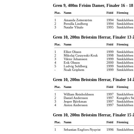
Gren 9, 400m Frisim Damer, Finaler 16 - 18
Plac.
Namn
Född
Förening
1
Amanda Zetterström
1994
Simklubben
2
Pernilla Lindberg
1994
Simklubben
3
Natalie Ylitalo
1995
Simklubben
Gren 10, 200m Bröstsim Herrar, Finaler 13 
Plac.
Namn
Född
Förening
1
Elliot Olsson
1999
Simklubben 
2
Mikolaj Cuszynski-Kruk
1998
Simklubben
3
Viktor Johansson
1999
Simklubben 
4
Erik Olsson
2000
Simklubben
5
Ludvig Sohlberg
1999
Simklubben
-
Noah Griphem
1999
Simklubben 
Gren 10, 200m Bröstsim Herrar, Finaler 14 
Plac.
Namn
Född
Förening
1
William Reinholdsson
1997
Simklubben 
2
Daniel Andersson
1997
Kungälvs Si
3
Jesper Björkman
1997
Simklubben
4
Anton Andersson
1997
Simklubben
Gren 10, 200m Bröstsim Herrar, Finaler 15 
Plac.
Namn
Född
Förening
1
Sebastian Engfors-Nyqvist
1996
Simklubben 