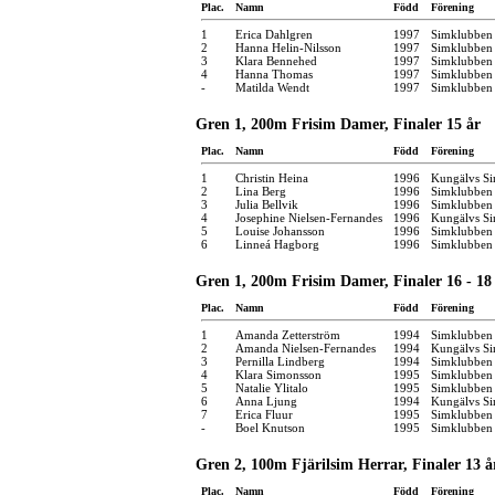
Plac.
Namn
Född
Förening
1
Erica Dahlgren
1997
Simklubben
2
Hanna Helin-Nilsson
1997
Simklubben
3
Klara Bennehed
1997
Simklubben
4
Hanna Thomas
1997
Simklubben 
-
Matilda Wendt
1997
Simklubben
Gren 1, 200m Frisim Damer, Finaler 15 år
Plac.
Namn
Född
Förening
1
Christin Heina
1996
Kungälvs Si
2
Lina Berg
1996
Simklubben
3
Julia Bellvik
1996
Simklubben
4
Josephine Nielsen-Fernandes
1996
Kungälvs Si
5
Louise Johansson
1996
Simklubben 
6
Linneá Hagborg
1996
Simklubben
Gren 1, 200m Frisim Damer, Finaler 16 - 18
Plac.
Namn
Född
Förening
1
Amanda Zetterström
1994
Simklubben
2
Amanda Nielsen-Fernandes
1994
Kungälvs Si
3
Pernilla Lindberg
1994
Simklubben
4
Klara Simonsson
1995
Simklubben
5
Natalie Ylitalo
1995
Simklubben
6
Anna Ljung
1994
Kungälvs Si
7
Erica Fluur
1995
Simklubben
-
Boel Knutson
1995
Simklubben 
Gren 2, 100m Fjärilsim Herrar, Finaler 13 å
Plac.
Namn
Född
Förening