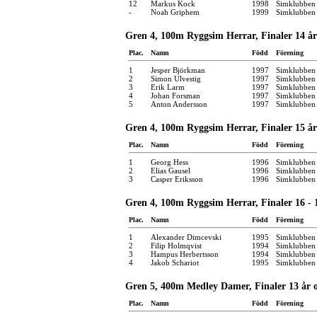
12
Markus Kock
1998
Simklubben
-
Noah Griphem
1999
Simklubben 
Gren 4, 100m Ryggsim Herrar, Finaler 14 år
Plac.
Namn
Född
Förening
1
Jesper Björkman
1997
Simklubben
2
Simon Ulvestig
1997
Simklubben
3
Erik Larm
1997
Simklubben
4
Johan Forsman
1997
Simklubben 
5
Anton Andersson
1997
Simklubben
Gren 4, 100m Ryggsim Herrar, Finaler 15 år
Plac.
Namn
Född
Förening
1
Georg Hess
1996
Simklubben 
2
Elias Gausel
1996
Simklubben
3
Casper Eriksson
1996
Simklubben 
Gren 4, 100m Ryggsim Herrar, Finaler 16 - 
Plac.
Namn
Född
Förening
1
Alexander Dimcevski
1995
Simklubben
2
Filip Holmqvist
1994
Simklubben
3
Hampus Herbertsson
1994
Simklubben
4
Jakob Schariot
1995
Simklubben
Gren 5, 400m Medley Damer, Finaler 13 år 
Plac.
Namn
Född
Förening