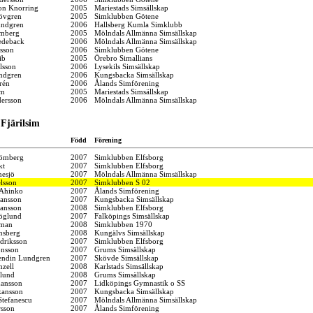
on Knorring
2005
Mariestads Simsällskap
övgren
2005
Simklubben Götene
undgren
2006
Hallsberg Kumla Simklubb
mberg
2005
Mölndals Allmänna Simsällskap
edeback
2006
Mölndals Allmänna Simsällskap
lsson
2006
Simklubben Götene
ib
2005
Örebro Simallians
lsson
2006
Lysekils Simsällskap
indgren
2006
Kungsbacka Simsällskap
rén
2006
Ålands Simförening
om
2005
Mariestads Simsällskap
dersson
2006
Mölndals Allmänna Simsällskap
Fjärilsim
Född
Förening
römberg
2007
Simklubben Elfsborg
kt
2007
Simklubben Elfsborg
nesjö
2007
Mölndals Allmänna Simsällskap
lsson
2007
Simklubben S 02
Ahinko
2007
Ålands Simförening
kansson
2007
Kungsbacka Simsällskap
hansson
2008
Simklubben Elfsborg
öglund
2007
Falköpings Simsällskap
oman
2008
Simklubben 1970
nsberg
2008
Kungälvs Simsällskap
driksson
2007
Simklubben Elfsborg
onsson
2007
Grums Simsällskap
endin Lundgren
2007
Skövde Simsällskap
zell
2008
Karlstads Simsällskap
lund
2008
Grums Simsällskap
ansson
2007
Lidköpings Gymnastik o SS
kansson
2007
Kungsbacka Simsällskap
Stefanescu
2007
Mölndals Allmänna Simsällskap
sson
2007
Ålands Simförening