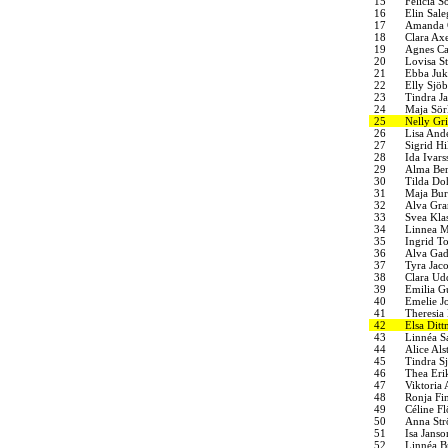
15
Felicia S
16
Elin Sale
17
Amanda 
18
Clara Ax
19
Agnes Ca
20
Lovisa S
21
Ebba Juk
22
Elly Sjöb
23
Tindra J
24
Maja Sör
25
Nelly Gri
26
Lisa And
27
Sigrid H
28
Ida Ivars
29
Alma Ber
30
Tilda Do
31
Maja Bur
32
Alva Gra
33
Svea Kla
34
Linnea M
35
Ingrid To
36
Alva Gad
37
Tyra Jac
38
Clara Ud
39
Emilia G
40
Emelie J
41
Theresia
42
Elsa Ditt
43
Linnéa S
44
Alice Als
45
Tindra S
46
Thea Eri
47
Viktoria
48
Ronja Fin
49
Céline Fl
50
Anna St
51
Isa Janso
52
Linnéa B