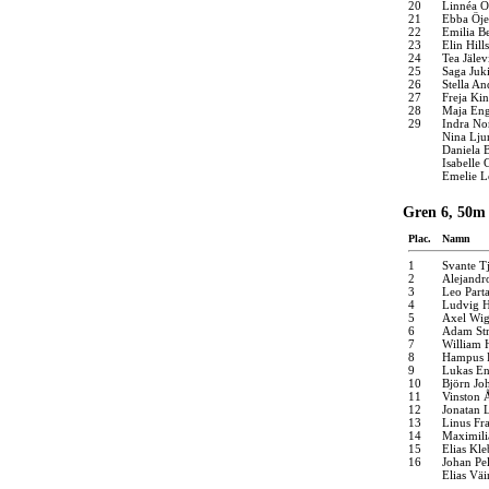
20
Linnéa O
21
Ebba Öje
22
Emilia Be
23
Elin Hill
24
Tea Jälev
25
Saga Juk
26
Stella An
27
Freja Ki
28
Maja En
29
Indra N
Nina Lju
Daniela 
Isabelle
Emelie 
Gren 6, 50m 
Plac.
Namn
1
Svante T
2
Alejandro
3
Leo Part
4
Ludvig H
5
Axel Wig
6
Adam Str
7
William 
8
Hampus F
9
Lukas En
10
Björn Jo
11
Vinston 
12
Jonatan 
13
Linus F
14
Maximili
15
Elias Kl
16
Johan Pel
Elias Väi