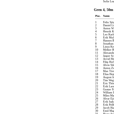
Sofie Le
Gren 4, 50m
Plac.
Namn
1
Felix Sjö
2
Daniel L
3
Anton W
4
Henrik K
5
Leo Karl
6
Erik Mul
7
Hannes B
8
Jonathan
9
Linus Kr
10
Melker 
11
Alexande
12
Jasper S
13
Arvid H
14
Filip Hof
15
Alvin Si
16
Anton Z
17
Max Törn
18
Elias He
19
August J
20
Tim Weg
21
Eric Thö
22
Erik Lar
23
Gustav Fr
24
William 
25
Måns Man
26
Alvar Ej
27
Erik Isak
28
Erik Pell
29
Jacob Ha
30
Emil Ma
31
Hugo An