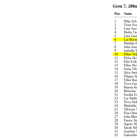
Gren 7, 200
Plac.
Namn
1
Hilja Sc
2
Trine For
3
Linn Su
4
Malin Ve
5
Lina Gus
6
Lia Brom
7
Matilda 
8
Julia Jon
9
Isabella 
10
Ellen Vr
11
Ebba Sk
12
Elin Erik
13
Ellen Per
14
Sofia Vib
15
Alva Str
16
Filippa 
17
Ellen K
18
Tuva Gus
19
Hanna A
20
Rebecka 
21
Emilia E
22
Lia Wall
23
Tova Söd
24
Mathilda
25
Viktoria 
26
Elsa Olss
27
Julia Ble
28
Fanny Sj
29
Agnes Wa
30
Sarah Ni
31
Josefine 
32
Gabriella