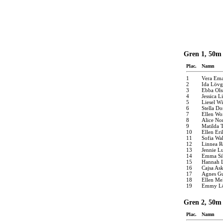
Gren 1, 50m
Plac.
Namn
1
Vera Ema
2
Ida Lövg
3
Ebba Ols
4
Jessica 
5
Liesel Wi
6
Stella D
7
Ellen Wo
8
Alice No
9
Matilda 
10
Ellen Eri
11
Sofia Wa
12
Linnea R
13
Jennie L
14
Emma Sib
15
Hannah L
16
Cajsa As
17
Agnes Gu
18
Ellen Me
19
Emmy Lö
Gren 2, 50m
Plac.
Namn