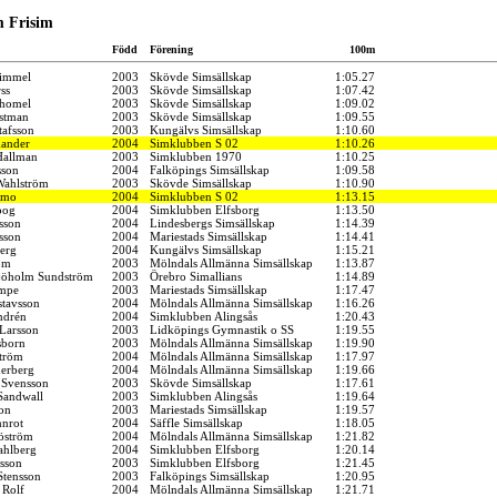
m Frisim
Född
Förening
100m
himmel
2003
Skövde Simsällskap
1:05.27
ss
2003
Skövde Simsällskap
1:07.42
chomel
2003
Skövde Simsällskap
1:09.02
stman
2003
Skövde Simsällskap
1:09.55
tafsson
2003
Kungälvs Simsällskap
1:10.60
ander
2004
Simklubben S 02
1:10.26
Hallman
2003
Simklubben 1970
1:10.25
sson
2004
Falköpings Simsällskap
1:09.58
Wahlström
2003
Skövde Simsällskap
1:10.90
åmo
2004
Simklubben S 02
1:13.15
oog
2004
Simklubben Elfsborg
1:13.50
sson
2004
Lindesbergs Simsällskap
1:14.39
sson
2004
Mariestads Simsällskap
1:14.41
erg
2004
Kungälvs Simsällskap
1:15.21
öm
2003
Mölndals Allmänna Simsällskap
1:13.87
Sjöholm Sundström
2003
Örebro Simallians
1:14.89
ampe
2003
Mariestads Simsällskap
1:17.47
tavsson
2004
Mölndals Allmänna Simsällskap
1:16.26
ndrén
2004
Simklubben Alingsås
1:20.43
Larsson
2003
Lidköpings Gymnastik o SS
1:19.55
sborn
2003
Mölndals Allmänna Simsällskap
1:19.90
ström
2004
Mölndals Allmänna Simsällskap
1:17.97
erberg
2004
Mölndals Allmänna Simsällskap
1:19.66
 Svensson
2003
Skövde Simsällskap
1:17.61
Sandwall
2003
Simklubben Alingsås
1:19.64
on
2003
Mariestads Simsällskap
1:19.57
nnrot
2004
Säffle Simsällskap
1:18.05
öström
2004
Mölndals Allmänna Simsällskap
1:21.82
hlberg
2004
Simklubben Elfsborg
1:20.14
lsson
2003
Simklubben Elfsborg
1:21.45
Stensson
2003
Falköpings Simsällskap
1:20.95
 Rolf
2004
Mölndals Allmänna Simsällskap
1:21.71