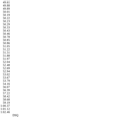
49.61
49.88
49.89
50.01
50.19
50.22
50.23
50.29
50.33
50.43
50.46
50.78
50.85
50.86
51.05
51.22
51.51
51.88
51.97
52.04
52.48
52.69
52.94
53.02
53.67
53.79
54.16
56.07
56.39
57.22
58.42
58.68
59.19
1:00.37
1:01.12
1:02.46
DSQ