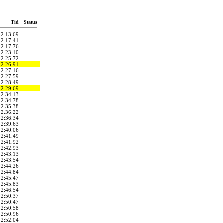
Tid
Status
2:13.69
2:17.41
2:17.76
2:23.10
2:25.72
2:26.91
2:27.16
2:27.59
2:28.49
2:29.69
2:34.13
2:34.78
2:35.38
2:36.22
2:36.34
2:39.63
2:40.06
2:41.49
2:41.92
2:42.93
2:43.13
2:43.54
2:44.26
2:44.84
2:45.47
2:45.83
2:46.54
2:50.37
2:50.47
2:50.58
2:50.96
2:52.04