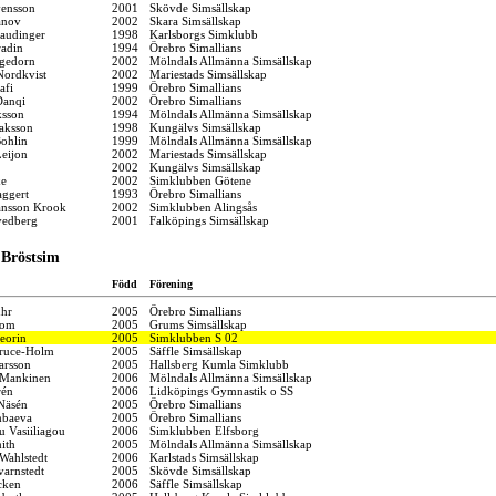
ensson
2001
Skövde Simsällskap
anov
2002
Skara Simsällskap
taudinger
1998
Karlsborgs Simklubb
adin
1994
Örebro Simallians
gedorn
2002
Mölndals Allmänna Simsällskap
Nordkvist
2002
Mariestads Simsällskap
afi
1999
Örebro Simallians
Danqi
2002
Örebro Simallians
ksson
1994
Mölndals Allmänna Simsällskap
saksson
1998
Kungälvs Simsällskap
Bohlin
1999
Mölndals Allmänna Simsällskap
eijon
2002
Mariestads Simsällskap
2002
Kungälvs Simsällskap
xe
2002
Simklubben Götene
ggert
1993
Örebro Simallians
nsson Krook
2002
Simklubben Alingsås
vedberg
2001
Falköpings Simsällskap
 Bröstsim
Född
Förening
hr
2005
Örebro Simallians
bom
2005
Grums Simsällskap
eorin
2005
Simklubben S 02
ruce-Holm
2005
Säffle Simsällskap
arsson
2005
Hallsberg Kumla Simklubb
Mankinen
2006
Mölndals Allmänna Simsällskap
rén
2006
Lidköpings Gymnastik o SS
 Näsén
2005
Örebro Simallians
mbaeva
2005
Örebro Simallians
u Vasiiliagou
2006
Simklubben Elfsborg
ith
2005
Mölndals Allmänna Simsällskap
Wahlstedt
2006
Karlstads Simsällskap
varnstedt
2005
Skövde Simsällskap
cken
2006
Säffle Simsällskap