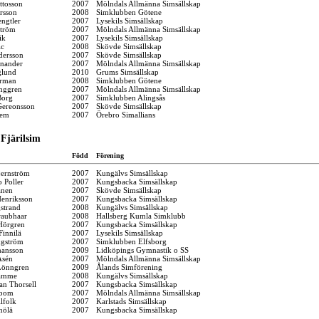
ttosson
2007
Mölndals Allmänna Simsällskap
rsson
2008
Simklubben Götene
ngtler
2007
Lysekils Simsällskap
ström
2007
Mölndals Allmänna Simsällskap
ik
2007
Lysekils Simsällskap
ic
2008
Skövde Simsällskap
dersson
2007
Skövde Simsällskap
nnander
2007
Mölndals Allmänna Simsällskap
glund
2010
Grums Simsällskap
orman
2008
Simklubben Götene
nggren
2007
Mölndals Allmänna Simsällskap
Borg
2007
Simklubben Alingsås
 Gereonsson
2007
Skövde Simsällskap
Lem
2007
Örebro Simallians
Fjärilsim
Född
Förening
jernström
2007
Kungälvs Simsällskap
 Poller
2007
Kungsbacka Simsällskap
anen
2007
Skövde Simsällskap
enriksson
2007
Kungsbacka Simsällskap
strand
2008
Kungälvs Simsällskap
aubhaar
2008
Hallsberg Kumla Simklubb
Hörgren
2007
Kungsbacka Simsällskap
innilä
2007
Lysekils Simsällskap
gström
2007
Simklubben Elfsborg
hansson
2009
Lidköpings Gymnastik o SS
Åsén
2007
Mölndals Allmänna Simsällskap
Lönngren
2009
Ålands Simförening
ramme
2008
Kungälvs Simsällskap
an Thorsell
2007
Kungsbacka Simsällskap
ebom
2007
Mölndals Allmänna Simsällskap
lfolk
2007
Karlstads Simsällskap
nölä
2007
Kungsbacka Simsällskap