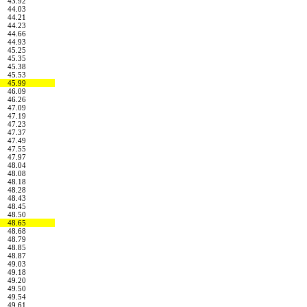
43.92
44.03
44.21
44.23
44.66
44.93
45.25
45.35
45.38
45.53
45.99
46.09
46.26
47.09
47.19
47.23
47.37
47.49
47.55
47.97
48.04
48.08
48.18
48.28
48.43
48.45
48.50
48.65
48.68
48.79
48.85
48.87
49.03
49.18
49.20
49.50
49.54
49.61