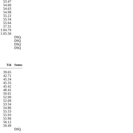
53.47
54.60
54.63
54.98
55.22
55.34
55.64
57.31
1:04.79
1:05.56
DSQ
DSQ
DSQ
DSQ
Tid
Status
39.65
42.71
45.34
45.35
45.42
48.42
50.61
52.00
52.09
53.54
54.86
55.53
55.93
55.96
56.12
59.49
DSQ