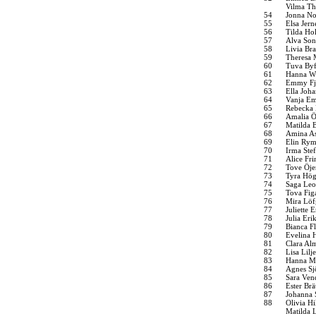
Vilma T
54
Jonna No
55
Elsa Jer
56
Tilda Ho
57
Alva Son
58
Livia Bra
59
Theresa 
60
Tuva Byf
61
Hanna W
62
Emmy Fj
63
Ella Joh
64
Vanja Em
65
Rebecka 
66
Amalia 
67
Matilda 
68
Amina A
69
Elin Ry
70
Irma Ste
71
Alice Fr
72
Tove Öje
73
Tyra Hög
74
Saga Leo
75
Tova Fig
76
Mira Löf
77
Juliette 
78
Julia Eri
79
Bianca Fl
80
Evelina 
81
Clara Al
82
Lisa Lilj
83
Hanna Ma
84
Agnes Sj
85
Sara Ven
86
Ester Brä
87
Johanna 
88
Olivia Hi
Matilda 