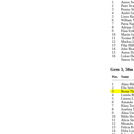
1
Anton Sv
2
Peter Jiv
3
Pontus S
4
André Gr
5
Linus Ha
6
William 
7
Parsa Naj
8
Adrijan 
9
Elias Eri
10
Martin I
11
Torsten 
12
Markus L
13
Filip Håll
14
John Bo
15
Anton Da
16
Lukas Ha
Simon S
Gren 3, 50m
Plac.
Namn
1
Alma Mü
2
Ella Sjö
3
Ronja Th
4
Linnéa B
5
Linnea L
6
Amanda 
7
Klara To
8
Josefina
9
Alina U
10
Hilda Ho
11
Alicia Sm
12
Miranda 
13
Felicia K
14
Ebba Lo