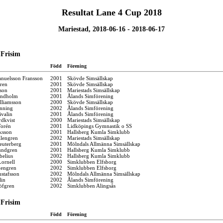
Resultat Lane 4 Cup 2018
Mariestad, 2018-06-16 - 2018-06-17
 Frisim
Född
Förening
nuelsson Fransson
2001
Skövde Simsällskap
ren
2001
Skövde Simsällskap
son
2001
Mariestads Simsällskap
Lindholm
2001
Ålands Simförening
lliamsson
2000
Skövde Simsällskap
onning
2002
Ålands Simförening
ivalin
2001
Ålands Simförening
rdkvist
2000
Mariestads Simsällskap
Torén
2001
Lidköpings Gymnastik o SS
ksson
2001
Hallsberg Kumla Simklubb
llengren
2002
Mariestads Simsällskap
euterberg
2001
Mölndals Allmänna Simsällskap
undgren
2001
Hallsberg Kumla Simklubb
elius
2002
Hallsberg Kumla Simklubb
ornell
2000
Simklubben Elfsborg
kengren
2002
Simklubben Elfsborg
stafsson
2002
Mölndals Allmänna Simsällskap
lin
2002
Ålands Simförening
fgren
2002
Simklubben Alingsås
 Frisim
Född
Förening