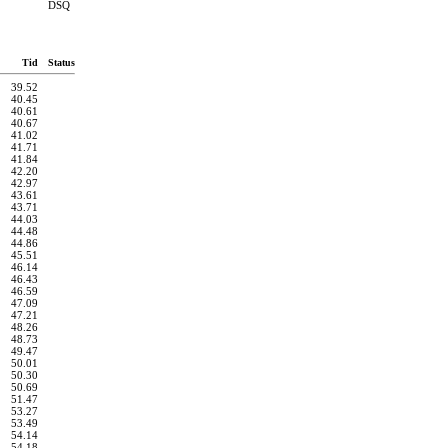
DSQ
Tid
Status
39.52
40.45
40.61
40.67
41.02
41.71
41.84
42.20
42.97
43.61
43.71
44.03
44.48
44.86
45.51
46.14
46.43
46.59
47.09
47.21
48.26
48.73
49.47
50.01
50.30
50.69
51.47
53.27
53.49
54.14
54.18