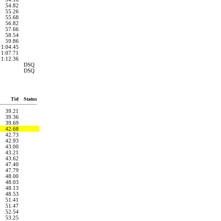
54.82
55.26
55.68
56.82
57.66
58.54
59.86
1:04.45
1:07.71
1:12.36
DSQ
DSQ
Tid
Status
39.21
39.36
39.69
42.68
42.73
42.93
43.00
43.21
43.62
47.40
47.79
48.00
48.03
48.13
48.53
51.41
51.47
52.54
53.25