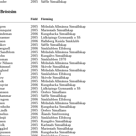
ander
2005
Säffle Simsällskap
 Bröstsim
Född
Förening
gren
2005
Mölndals Allmänna Simsällskap
önnquist
2005
Mariestads Simsällskap
indeman
2006
Kungsbacka Simsällskap
raemer
2005
Lidköpings Gymnastik o SS
sson
2006
Hallsberg Kumla Simklubb
ikov
2005
Säffle Simsällskap
ergnell
2006
Simklubben Elfsborg
 Sandblom
2005
Mölndals Allmänna Simsällskap
ohn
2005
Kungälvs Simsällskap
Boman
2005
Simklubben 1970
r Nilsson
2005
Mölndals Allmänna Simsällskap
chimmel
2006
Skövde Simsällskap
öglund
2005
Mölndals Allmänna Simsällskap
f
2005
Simklubben Elfsborg
low
2005
Skövde Simsällskap
wik
2005
Mölndals Allmänna Simsällskap
qvist
2006
Kungsbacka Simsällskap
jmar
2005
Lidköpings Gymnastik o SS
ansson
2005
Örebro Simallians
hammar
2005
Säffle Simsällskap
rngren
2006
Simklubben Elfsborg
sson
2005
Mölndals Allmänna Simsällskap
eiholtz
2006
Kungsbacka Simsällskap
Lindh
2005
Örebro Simallians
elius
2006
Ålands Simförening
desjö
2005
Simklubben Elfsborg
sson
2005
Kungälvs Simsällskap
folk
2005
Karlstads Simsällskap
ggård
2005
Mariestads Simsällskap
gnusson
2006
Kungsbacka Simsällskap
dersson
2006
Simklubben Götene