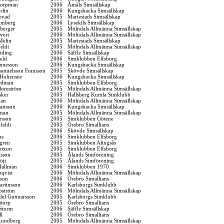
horpman
2006
Åmåls Simsällskap
rlin
2006
Kungsbacka Simsällskap
nevad
2005
Mariestads Simsällskap
lmberg
2006
Lysekils Simsällskap
berger
2005
Mölndals Allmänna Simsällskap
vert
2006
Mölndals Allmänna Simsällskap
Melin
2005
Mariestads Simsällskap
eldt
2005
Mölndals Allmänna Simsällskap
iding
2006
Säffle Simsällskap
eld
2006
Simklubben Elfsborg
annesson
2006
Kungsbacka Simsällskap
anuelsson Fransson
2005
Skövde Simsällskap
Hohensee
2006
Kungsbacka Simsällskap
Ödman
2005
Simklubben Elfsborg
Boreström
2005
Mölndals Allmänna Simsällskap
sker
2005
Hallsberg Kumla Simklubb
man
2006
Mölndals Allmänna Simsällskap
fansson
2006
Kungsbacka Simsällskap
iman
2005
Mölndals Allmänna Simsällskap
rsson
2005
Simklubben Götene
feldt
2005
Örebro Simallians
2006
Skövde Simsällskap
as
2006
Simklubben Elfsborg
gren
2005
Simklubben Alingsås
Erixon
2005
Simklubben Elfsborg
ksson
2005
Ålands Simförening
öjt
2005
Ålands Simförening
Hallman
2006
Simklubben 1970
mqvist
2006
Mölndals Allmänna Simsällskap
eson
2006
Örebro Simallians
rtinsson
2006
Karlsborgs Simklubb
öström
2006
Mölndals Allmänna Simsällskap
del Gunnarsson
2005
Karlsborgs Simklubb
ttorp
2005
Örebro Simallians
Storm
2006
Säffle Simsällskap
ll
2006
Örebro Simallians
Lundberg
2005
Mölndals Allmänna Simsällskap