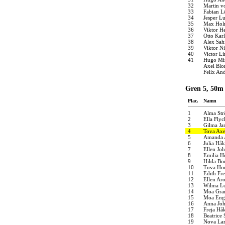
32
Martin v
33
Fabian L
34
Jesper L
35
Max Hol
36
Viktor H
37
Otto Kar
38
Alex Sah
39
Viktor Ni
40
Victor L
41
Hugo Mi
Axel Bl
Felix An
Gren 5, 50m 
Plac.
Namn
1
Alma St
2
Ella Flyc
3
Gilma Ja
4
Tova Axe
5
Amanda 
6
Julia Hå
7
Ellen Jo
8
Emilia H
9
Hilda B
10
Tuva Ho
11
Edith Fre
12
Ellen Ar
13
Wilma L
14
Moa Gran
15
Moa Eng
16
Anna Joh
17
Freja Hå
18
Beatrice 
19
Nova Lar