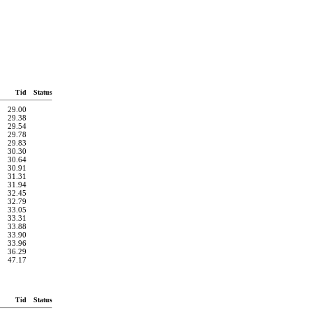
Tid
Status
29.00
29.38
29.54
29.78
29.83
30.30
30.64
30.91
31.31
31.94
32.45
32.79
33.05
33.31
33.88
33.90
33.96
36.29
47.17
Tid
Status