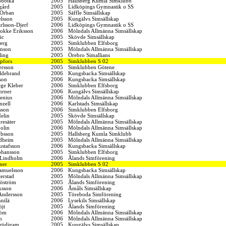
obotka
2005
Hallsberg Kumla Simklubb
gård
2005
Lidköpings Gymnastik o SS
Orban
2005
Säffle Simsällskap
elsson
2005
Kungälvs Simsällskap
rlsson-Djerf
2006
Lidköpings Gymnastik o SS
tokke Eriksson
2006
Mölndals Allmänna Simsällskap
ic
2005
Skövde Simsällskap
erg
2005
Simklubben Elfsborg
anson
2005
Mölndals Allmänna Simsällskap
ling
2005
Örebro Simallians
pfors
2005
Simklubben S 02
ersson
2005
Simklubben Götene
ildebrand
2006
Kungsbacka Simsällskap
son
2006
Kungsbacka Simsällskap
ge Kleber
2006
Simklubben Elfsborg
hrner
2006
Kungälvs Simsällskap
enius
2006
Mölndals Allmänna Simsällskap
nzell
2006
Karlstads Simsällskap
sson
2006
Simklubben Elfsborg
elin
2005
Skövde Simsällskap
resäter
2005
Mölndals Allmänna Simsällskap
olin
2006
Mölndals Allmänna Simsällskap
obsson
2005
Hallsberg Kumla Simklubb
dheim
2005
Mölndals Allmänna Simsällskap
ustafsson
2006
Kungsbacka Simsällskap
ohansson
2005
Simklubben Elfsborg
 Lindholm
2006
Ålands Simförening
mer
2005
Simklubben S 02
amuelsson
2006
Kungsbacka Simsällskap
terstad
2005
Mölndals Allmänna Simsällskap
jöström
2005
Ålands Simförening
ksson
2006
Åmåls Simsällskap
 Andersson
2005
Töreboda Simförening
nilä
2006
Lysekils Simsällskap
öjt
2005
Ålands Simförening
röm
2006
Mölndals Allmänna Simsällskap
n
2006
Mölndals Allmänna Simsällskap
rüdigam
2005
Kungälvs Simsällskap