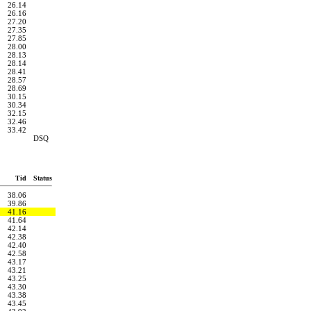
26.14
26.16
27.20
27.35
27.85
28.00
28.13
28.14
28.41
28.57
28.69
30.15
30.34
32.15
32.46
33.42
DSQ
Tid
Status
38.06
39.86
41.16
41.64
42.14
42.38
42.40
42.58
43.17
43.21
43.25
43.30
43.38
43.45