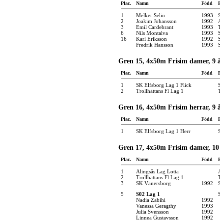
Plac.
Namn
Född
1
Melker Selin
1993
2
Joakim Johansson
1992
3
Emil Cardebrant
1993
6
Nils Montalva
1993
16
Karl Eriksson
1992
Fredrik Hansson
1993
Gren 15, 4x50m Frisim damer, 9 å
Plac.
Namn
Född
1
SK Elfsborg Lag 1 Flick
2
Trollhättans Fl Lag 1
Gren 16, 4x50m Frisim herrar, 9 
Plac.
Namn
Född
1
SK Elfsborg Lag 1 Herr
Gren 17, 4x50m Frisim damer, 10 
Plac.
Namn
Född
1
Alingsås Lag Lotta
2
Trollhättans Fl Lag 1
3
SK Vänersborg
1992
5
S02 Lag 1
Nadia Zabihi
1992
Vanessa Geragthy
1993
Julia Svensson
1992
Linnea Gustavsson
1992