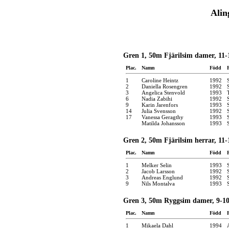
Alin
Gren 1, 50m Fjärilsim damer, 11-
Plac.
Namn
Född
1
Caroline Heintz
1992
2
Daniella Rosengren
1992
3
Angelica Stenvold
1993
6
Nadia Zabihi
1992
9
Karin Jarenfors
1993
14
Julia Svensson
1992
17
Vanessa Geragthy
1993
Matilda Johansson
1993
Gren 2, 50m Fjärilsim herrar, 11-
Plac.
Namn
Född
1
Melker Selin
1993
2
Jacob Larsson
1992
3
Andreas Englund
1992
9
Nils Montalva
1993
Gren 3, 50m Ryggsim damer, 9-10
Plac.
Namn
Född
1
Mikaela Dahl
1994