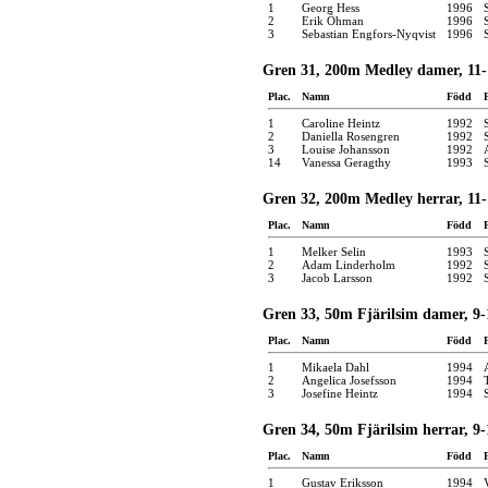
1
Georg Hess
1996
2
Erik Öhman
1996
3
Sebastian Engfors-Nyqvist
1996
Gren 31, 200m Medley damer, 11-
Plac.
Namn
Född
1
Caroline Heintz
1992
2
Daniella Rosengren
1992
3
Louise Johansson
1992
14
Vanessa Geragthy
1993
Gren 32, 200m Medley herrar, 11-
Plac.
Namn
Född
1
Melker Selin
1993
2
Adam Linderholm
1992
3
Jacob Larsson
1992
Gren 33, 50m Fjärilsim damer, 9-
Plac.
Namn
Född
1
Mikaela Dahl
1994
2
Angelica Josefsson
1994
3
Josefine Heintz
1994
Gren 34, 50m Fjärilsim herrar, 9-
Plac.
Namn
Född
1
Gustav Eriksson
1994