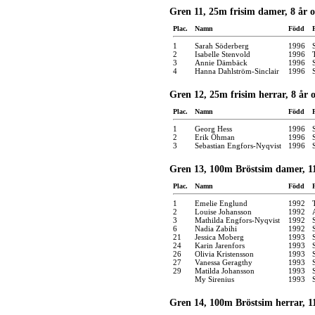
Gren 11, 25m frisim damer, 8 år 
Plac.
Namn
Född
1
Sarah Söderberg
1996
2
Isabelle Stenvold
1996
3
Annie Dämbäck
1996
4
Hanna Dahlström-Sinclair
1996
Gren 12, 25m frisim herrar, 8 år 
Plac.
Namn
Född
1
Georg Hess
1996
2
Erik Öhman
1996
3
Sebastian Engfors-Nyqvist
1996
Gren 13, 100m Bröstsim damer, 1
Plac.
Namn
Född
1
Emelie Englund
1992
2
Louise Johansson
1992
3
Mathilda Engfors-Nyqvist
1992
6
Nadia Zabihi
1992
21
Jessica Moberg
1993
24
Karin Jarenfors
1993
26
Olivia Kristensson
1993
27
Vanessa Geragthy
1993
29
Matilda Johansson
1993
My Sirenius
1993
Gren 14, 100m Bröstsim herrar, 1