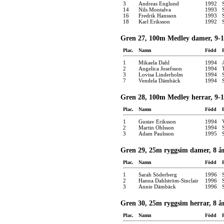
3
Andreas Englund
1992
14
Nils Montalva
1993
16
Fredrik Hansson
1993
18
Karl Eriksson
1992
Gren 27, 100m Medley damer, 9-1
Plac.
Namn
Född
1
Mikaela Dahl
1994
2
Angelica Josefsson
1994
3
Lovisa Linderholm
1994
7
Vendela Dämbäck
1994
Gren 28, 100m Medley herrar, 9-1
Plac.
Namn
Född
1
Gustav Eriksson
1994
2
Martin Ohlsson
1994
3
Adam Paulsson
1995
Gren 29, 25m ryggsim damer, 8 å
Plac.
Namn
Född
1
Sarah Söderberg
1996
2
Hanna Dahlström-Sinclair
1996
3
Annie Dämbäck
1996
Gren 30, 25m ryggsim herrar, 8 å
Plac.
Namn
Född