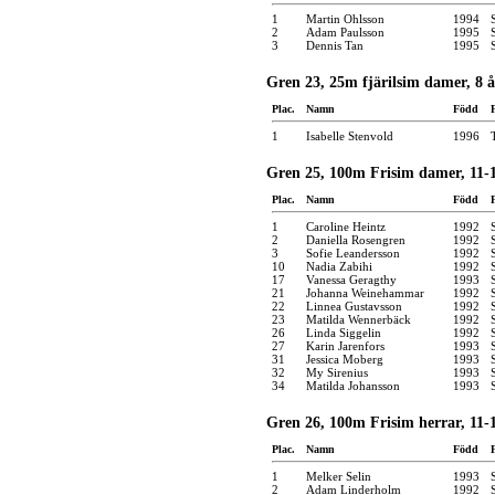
1
Martin Ohlsson
1994
2
Adam Paulsson
1995
3
Dennis Tan
1995
Gren 23, 25m fjärilsim damer, 8 å
Plac.
Namn
Född
1
Isabelle Stenvold
1996
Gren 25, 100m Frisim damer, 11-
Plac.
Namn
Född
1
Caroline Heintz
1992
2
Daniella Rosengren
1992
3
Sofie Leandersson
1992
10
Nadia Zabihi
1992
17
Vanessa Geragthy
1993
21
Johanna Weinehammar
1992
22
Linnea Gustavsson
1992
23
Matilda Wennerbäck
1992
26
Linda Siggelin
1992
27
Karin Jarenfors
1993
31
Jessica Moberg
1993
32
My Sirenius
1993
34
Matilda Johansson
1993
Gren 26, 100m Frisim herrar, 11-
Plac.
Namn
Född
1
Melker Selin
1993
2
Adam Linderholm
1992