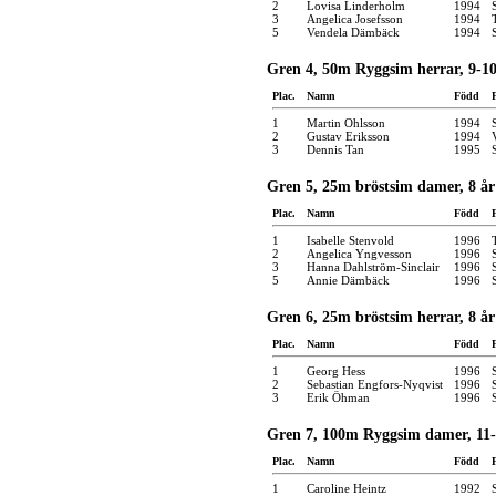
2
Lovisa Linderholm
1994
3
Angelica Josefsson
1994
5
Vendela Dämbäck
1994
Gren 4, 50m Ryggsim herrar, 9-10
Plac.
Namn
Född
1
Martin Ohlsson
1994
2
Gustav Eriksson
1994
3
Dennis Tan
1995
Gren 5, 25m bröstsim damer, 8 år
Plac.
Namn
Född
1
Isabelle Stenvold
1996
2
Angelica Yngvesson
1996
3
Hanna Dahlström-Sinclair
1996
5
Annie Dämbäck
1996
Gren 6, 25m bröstsim herrar, 8 år
Plac.
Namn
Född
1
Georg Hess
1996
2
Sebastian Engfors-Nyqvist
1996
3
Erik Öhman
1996
Gren 7, 100m Ryggsim damer, 11-
Plac.
Namn
Född
1
Caroline Heintz
1992