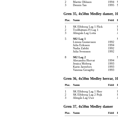
2
Martin Ohlsson
1994
3
Dennis Tan
1995
Gren 35, 4x50m Medley damer, 10
Plac.
Namn
Född
1
SK Elfsborg Lag 1 Flick
2
Trollhättans Fl Lag 1
3
Alingsås Lag Lotta
5
S02 Lag 1
Linnea Gustavsson
1992
Julia Eriksson
1994
Nadia Zabihi
1992
Julia Svensson
1992
8
S02 Lag 2
Alexandra Horvat
1994
Jessica Moberg
1993
Karin Jarenfors
1993
Vanessa Geragthy
1993
Gren 36, 4x50m Medley herrar, 10
Plac.
Namn
Född
1
SK Elfsborg Lag 1 Herr
2
SK Elfsborg Lag 2 Pojk
3
Alingås Lag Uwe
Gren 37, 4x50m Medley damer
Plac.
Namn
Född