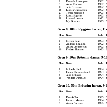
2
Daniella Rosengren
1992
3
Anna Trulsson
1992
17
Julia Svensson
1992
18
Linnea Gustavsson
1992
21
Terese Josefsson
1993
24
Linda Siggelin
1992
28
Louise Larsson
1992
My Sirenius
1993
Gren 8, 100m Ryggsim herrar, 11-
Plac.
Namn
Född
1
Melker Selin
1993
2
Andreas Englund
1992
3
Adam Linderholm
1992
10
Fredrik Hansson
1993
Gren 9, 50m Bröstsim damer, 9-10
Plac.
Namn
Född
1
Mikaela Dahl
1994
2
Fanny Hammarstrand
1994
3
Julia Eriksson
1994
15
Vendela Dämbäck
1994
Gren 10, 50m Bröstsim herrar, 9-
Plac.
Namn
Född
1
Dennis Tan
1995
2
Gustav Eriksson
1994
3
Adam Paulsson
1995