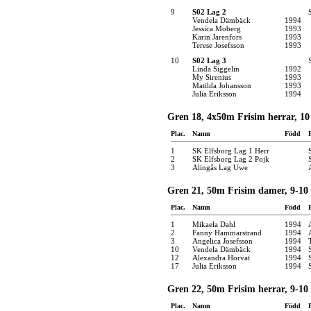
9
S02 Lag 2
Vendela Dämbäck
1994
Jessica Moberg
1993
Karin Jarenfors
1993
Terese Josefsson
1993
10
S02 Lag 3
Linda Siggelin
1992
My Sirenius
1993
Matilda Johansson
1993
Julia Eriksson
1994
Gren 18, 4x50m Frisim herrar, 10 
Plac.
Namn
Född
1
SK Elfsborg Lag 1 Herr
2
SK Elfsborg Lag 2 Pojk
3
Alingås Lag Uwe
Gren 21, 50m Frisim damer, 9-10
Plac.
Namn
Född
1
Mikaela Dahl
1994
2
Fanny Hammarstrand
1994
3
Angelica Josefsson
1994
10
Vendela Dämbäck
1994
12
Alexandra Horvat
1994
17
Julia Eriksson
1994
Gren 22, 50m Frisim herrar, 9-10
Plac.
Namn
Född