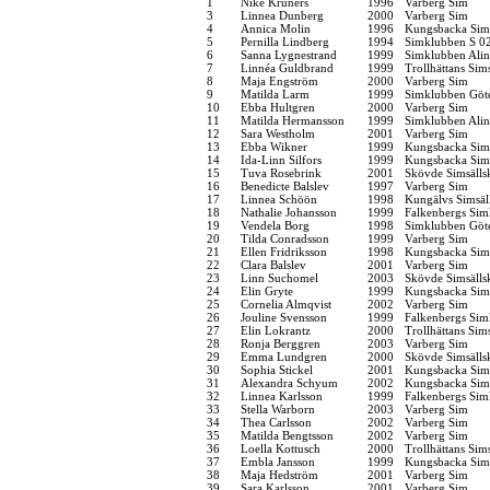
1
Nike Kruners
1996
Varberg Sim
3
Linnea Dunberg
2000
Varberg Sim
4
Annica Molin
1996
Kungsbacka Sims
5
Pernilla Lindberg
1994
Simklubben S 0
6
Sanna Lygnestrand
1999
Simklubben Alin
7
Linnéa Guldbrand
1999
Trollhättans Sim
8
Maja Engström
2000
Varberg Sim
9
Matilda Larm
1999
Simklubben Göt
10
Ebba Hultgren
2000
Varberg Sim
11
Matilda Hermansson
1999
Simklubben Alin
12
Sara Westholm
2001
Varberg Sim
13
Ebba Wikner
1999
Kungsbacka Sims
14
Ida-Linn Silfors
1999
Kungsbacka Sims
15
Tuva Rosebrink
2001
Skövde Simsälls
16
Benedicte Balslev
1997
Varberg Sim
17
Linnea Schöön
1998
Kungälvs Simsäl
18
Nathalie Johansson
1999
Falkenbergs Sim
19
Vendela Borg
1998
Simklubben Göt
20
Tilda Conradsson
1999
Varberg Sim
21
Ellen Fridriksson
1998
Kungsbacka Sims
22
Clara Balslev
2001
Varberg Sim
23
Linn Suchomel
2003
Skövde Simsälls
24
Elin Gryte
1999
Kungsbacka Sims
25
Cornelia Almqvist
2002
Varberg Sim
26
Jouline Svensson
1999
Falkenbergs Sim
27
Elin Lokrantz
2000
Trollhättans Sim
28
Ronja Berggren
2003
Varberg Sim
29
Emma Lundgren
2000
Skövde Simsälls
30
Sophia Stickel
2001
Kungsbacka Sims
31
Alexandra Schyum
2002
Kungsbacka Sims
32
Linnea Karlsson
1999
Falkenbergs Sim
33
Stella Warborn
2003
Varberg Sim
34
Thea Carlsson
2002
Varberg Sim
35
Matilda Bengtsson
2002
Varberg Sim
36
Loella Kottusch
2000
Trollhättans Sim
37
Embla Jansson
1999
Kungsbacka Sims
38
Maja Hedström
2001
Varberg Sim
39
Sara Karlsson
2001
Varberg Sim