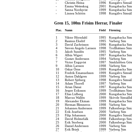
-
Christin Heina
1996
Kungälvs Simsäl
-
Emma Wetteskog
2001
Kungsbacka Sims
-
Sanna Nordqvist
1999
Kungsbacka Sims
-
Linnea Schöön
1998
Kungälvs Simsäl
Gren 15, 100m Frisim Herrar, Finaler
Plac.
Namn
Född
Förening
1
Viktor Hörndahl
1995
Kungsbacka Sims
2
Rasmus Ekelöf
1995
Varberg Sim
3
David Zachrisson
1996
Kungsbacka Sims
4
Steven Angelo Larsson
1998
Trollhättans Sim
5
Jakob Sundén
1995
Varberg Sim
6
Albin Wigert
1997
Kungsbacka Sims
7
Gustav Andersson
1994
Varberg Sim
7
Victor Engqvist
1997
Simklubben Göt
9
Albin Larsson
1998
Varberg Sim
10
Oskar Örne
1999
Kungsbacka Sims
11
Fredrik Emanuelsson
1999
Kungälvs Simsäl
12
Anton Dahlgren
1999
Varberg Sim
13
Robert Sjöberg
1998
Kungälvs Simsäl
14
Adam Thorell
1997
Varberg Sim
15
Arian Danai
1997
Kungsbacka Sims
16
Jesper Eriksson
1999
Trollhättans Sim
17
Elias Lidberg
2000
Kungsbacka Sims
18
Marcus Wallén
1999
Skövde Simsälls
19
Alexander Ekman
1999
Kungsbacka Sims
20
Herman Blenneros
1998
Varberg Sim
21
Johannes Andersson
1999
Falkenbergs Sim
22
Erik Josefson
2000
Varberg Sim
23
Filip Johansson
2000
Kungälvs Simsäl
24
David Holmefalk
1998
Falkenbergs Sim
25
Erik Storberg
2000
Falkenbergs Sim
26
Daniel Andersson
1999
Varberg Sim
27
Erik Brink
1999
Varberg Sim