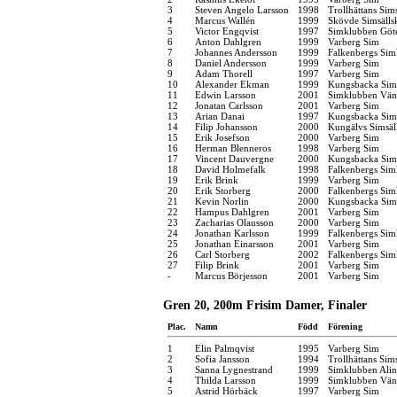
3
Steven Angelo Larsson
1998
Trollhättans Sim
4
Marcus Wallén
1999
Skövde Simsälls
5
Victor Engqvist
1997
Simklubben Göt
6
Anton Dahlgren
1999
Varberg Sim
7
Johannes Andersson
1999
Falkenbergs Sim
8
Daniel Andersson
1999
Varberg Sim
9
Adam Thorell
1997
Varberg Sim
10
Alexander Ekman
1999
Kungsbacka Sims
11
Edwin Larsson
2001
Simklubben Vän
12
Jonatan Carlsson
2001
Varberg Sim
13
Arian Danai
1997
Kungsbacka Sims
14
Filip Johansson
2000
Kungälvs Simsäl
15
Erik Josefson
2000
Varberg Sim
16
Herman Blenneros
1998
Varberg Sim
17
Vincent Dauvergne
2000
Kungsbacka Sims
18
David Holmefalk
1998
Falkenbergs Sim
19
Erik Brink
1999
Varberg Sim
20
Erik Storberg
2000
Falkenbergs Sim
21
Kevin Norlin
2000
Kungsbacka Sims
22
Hampus Dahlgren
2001
Varberg Sim
23
Zacharias Olausson
2000
Varberg Sim
24
Jonathan Karlsson
1999
Falkenbergs Sim
25
Jonathan Einarsson
2001
Varberg Sim
26
Carl Storberg
2002
Falkenbergs Sim
27
Filip Brink
2001
Varberg Sim
-
Marcus Börjesson
2001
Varberg Sim
Gren 20, 200m Frisim Damer, Finaler
Plac.
Namn
Född
Förening
1
Elin Palmqvist
1995
Varberg Sim
2
Sofia Jansson
1994
Trollhättans Sim
3
Sanna Lygnestrand
1999
Simklubben Alin
4
Thilda Larsson
1999
Simklubben Vän
5
Astrid Hörbäck
1997
Varberg Sim