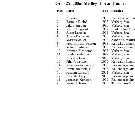
Gren 25, 200m Medley Herrar, Finaler
Plac.
Namn
Född
Förening
1
Erik Asp
1995
Kungsbacka Sims
2
Rasmus Ekelöf
1995
Varberg Sim
3
Jakob Sundén
1995
Varberg Sim
4
Victor Engqvist
1997
Simklubben Göt
5
Albin Larsson
1998
Varberg Sim
6
Anton Dahlgren
1999
Varberg Sim
7
Marcus Wallén
1999
Skövde Simsälls
8
Fredrik Emanuelsson
1999
Kungälvs Simsäl
9
Robert Sjöberg
1998
Kungälvs Simsäl
10
Herman Blenneros
1998
Varberg Sim
11
Daniel Andersson
1999
Varberg Sim
12
Erik Josefson
2000
Varberg Sim
13
Filip Johansson
2000
Kungälvs Simsäl
14
Johannes Andersson
1999
Falkenbergs Sim
15
David Holmefalk
1998
Falkenbergs Sim
15
Jonatan Carlsson
2001
Varberg Sim
17
Erik Storberg
2000
Falkenbergs Sim
18
Jonathan Karlsson
1999
Falkenbergs Sim
-
Jesper Eriksson
1999
Trollhättans Sim