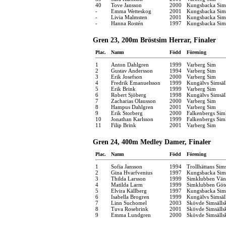
40
Tove Jansson
2000
Kungsbacka Sims
-
Emma Wetteskog
2001
Kungsbacka Sims
-
Livia Malmsten
2001
Kungsbacka Sims
-
Hanna Rostén
1997
Kungsbacka Sims
Gren 23, 200m Bröstsim Herrar, Finaler
Plac.
Namn
Född
Förening
1
Anton Dahlgren
1999
Varberg Sim
2
Gustav Andersson
1994
Varberg Sim
3
Erik Josefson
2000
Varberg Sim
4
Fredrik Emanuelsson
1999
Kungälvs Simsäl
5
Erik Brink
1999
Varberg Sim
6
Robert Sjöberg
1998
Kungälvs Simsäl
7
Zacharias Olausson
2000
Varberg Sim
8
Hampus Dahlgren
2001
Varberg Sim
9
Erik Storberg
2000
Falkenbergs Sim
10
Jonathan Karlsson
1999
Falkenbergs Sim
11
Filip Brink
2001
Varberg Sim
Gren 24, 400m Medley Damer, Finaler
Plac.
Namn
Född
Förening
1
Sofia Jansson
1994
Trollhättans Sim
2
Gina Hvarfvenius
1997
Kungsbacka Sims
3
Thilda Larsson
1999
Simklubben Vän
4
Matilda Larm
1999
Simklubben Göt
5
Elvira Källberg
1997
Kungsbacka Sims
6
Isabella Brogren
1999
Kungälvs Simsäl
7
Linn Suchomel
2003
Skövde Simsälls
8
Tuva Rosebrink
2001
Skövde Simsälls
9
Emma Lundgren
2000
Skövde Simsälls