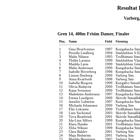
Resulta
Varberg,
Gren 14, 400m Frisim Damer, Finaler
Plac.
Namn
Född
Förening
1
Gina Hvarfvenius
1997
Kungsbacka Sims
2
Pernilla Lindberg
1994
Simklubben S 0
3
Malin Nilsson
1995
Trollhättans Sim
4
Thilda Larsson
1999
Simklubben Vän
5
Matilda Larm
1999
Simklubben Göt
6
Malin Andersson
1999
Kungsbacka Sims
7
Isabelle Hoverberg
1996
Kungsbacka Sims
8
Linnea Dunberg
2000
Varberg Sim
9
Anna Kvarfordt
1998
Varberg Sim
10
Isabella Brogren
1999
Kungälvs Simsäl
11
Olivia Rudqvist
2000
Trollhättans Sim
12
Kajsa Svensson
2000
Trollhättans Sim
13
Madeleine Andersson
1997
Kungsbacka Sims
14
Emma Lundgren
2000
Skövde Simsälls
15
Jennifer Lidström
1997
Kungsbacka Sims
16
Michaela Johansson
2000
Varberg Sim
17
Elin Lokrantz
2000
Trollhättans Sim
18
Linn Suchomel
2003
Skövde Simsälls
19
Tuva Rosebrink
2001
Skövde Simsälls
20
Ida-Linn Silfors
1999
Kungsbacka Sims
21
Klara Hasslin
2001
Trollhättans Sim
22
Ebba Wikner
1999
Kungsbacka Sims
23
Clara Balslev
2001
Varberg Sim
24
Maja Hedström
2001
Varberg Sim
25
Matilda Bengtsson
2002
Varberg Sim