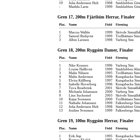
19
Julia Andersson Hult
1998
Simklubben Göt
-
Matilda Larm
1999
Simklubben Göt
Gren 17, 200m Fjärilsim Herrar, Finaler
Plac.
Namn
Född
Förening
1
Marcus Wallén
1999
Skövde Simsälls
2
Samuel Rudqvist
1999
Trollhättans Sim
3
Albin Larsson
1998
Varberg Sim
Gren 18, 200m Ryggsim Damer, Finaler
Plac.
Namn
Född
Förening
1
Nike Kruners
1996
Varberg Sim
2
Louise Hallkvist
1999
Simklubben Alin
3
Malin Nilsson
1995
Trollhättans Sim
4
Malin Andersson
1999
Kungsbacka Sims
5
Elvira Källberg
1997
Kungsbacka Sims
6
Isabelle Hoverberg
1996
Kungsbacka Sims
7
Tuva Rosebrink
2001
Skövde Simsälls
8
Michaela Johansson
2000
Varberg Sim
9
Linn Suchomel
2003
Skövde Simsälls
10
Kajsa Svensson
2000
Trollhättans Sim
11
Nathalie Johansson
1999
Falkenbergs Sim
12
Julia Andersson Hult
1998
Simklubben Göt
13
Jouline Svensson
1999
Falkenbergs Sim
Gren 19, 100m Ryggsim Herrar, Finaler
Plac.
Namn
Född
Förening
1
Erik Asp
1995
Kungsbacka Sims
2
Rasmus Ekelöf
1995
Varberg Sim