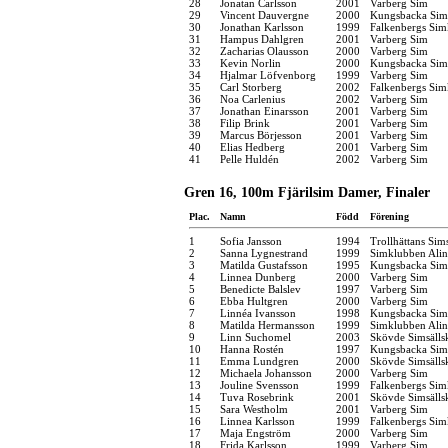
28
Jonatan Carlsson
2001
Varberg Sim
29
Vincent Dauvergne
2000
Kungsbacka Sims
30
Jonathan Karlsson
1999
Falkenbergs Sim
31
Hampus Dahlgren
2001
Varberg Sim
32
Zacharias Olausson
2000
Varberg Sim
33
Kevin Norlin
2000
Kungsbacka Sims
34
Hjalmar Löfvenborg
1999
Varberg Sim
35
Carl Storberg
2002
Falkenbergs Sim
36
Noa Carlenius
2002
Varberg Sim
37
Jonathan Einarsson
2001
Varberg Sim
38
Filip Brink
2001
Varberg Sim
39
Marcus Börjesson
2001
Varberg Sim
40
Elias Hedberg
2001
Varberg Sim
41
Pelle Huldén
2002
Varberg Sim
Gren 16, 100m Fjärilsim Damer, Finaler
Plac.
Namn
Född
Förening
1
Sofia Jansson
1994
Trollhättans Sim
2
Sanna Lygnestrand
1999
Simklubben Alin
3
Matilda Gustafsson
1995
Kungsbacka Sims
4
Linnea Dunberg
2000
Varberg Sim
5
Benedicte Balslev
1997
Varberg Sim
6
Ebba Hultgren
2000
Varberg Sim
7
Linnéa Ivansson
1998
Kungsbacka Sims
8
Matilda Hermansson
1999
Simklubben Alin
9
Linn Suchomel
2003
Skövde Simsälls
10
Hanna Rostén
1997
Kungsbacka Sims
11
Emma Lundgren
2000
Skövde Simsälls
12
Michaela Johansson
2000
Varberg Sim
13
Jouline Svensson
1999
Falkenbergs Sim
14
Tuva Rosebrink
2001
Skövde Simsälls
15
Sara Westholm
2001
Varberg Sim
16
Linnea Karlsson
1999
Falkenbergs Sim
17
Maja Engström
2000
Varberg Sim
18
Frida Karlsson
1999
Varberg Sim