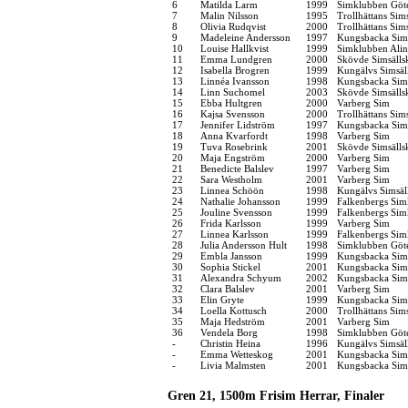
6
Matilda Larm
1999
Simklubben Göt
7
Malin Nilsson
1995
Trollhättans Sim
8
Olivia Rudqvist
2000
Trollhättans Sim
9
Madeleine Andersson
1997
Kungsbacka Sims
10
Louise Hallkvist
1999
Simklubben Alin
11
Emma Lundgren
2000
Skövde Simsälls
12
Isabella Brogren
1999
Kungälvs Simsäl
13
Linnéa Ivansson
1998
Kungsbacka Sims
14
Linn Suchomel
2003
Skövde Simsälls
15
Ebba Hultgren
2000
Varberg Sim
16
Kajsa Svensson
2000
Trollhättans Sim
17
Jennifer Lidström
1997
Kungsbacka Sims
18
Anna Kvarfordt
1998
Varberg Sim
19
Tuva Rosebrink
2001
Skövde Simsälls
20
Maja Engström
2000
Varberg Sim
21
Benedicte Balslev
1997
Varberg Sim
22
Sara Westholm
2001
Varberg Sim
23
Linnea Schöön
1998
Kungälvs Simsäl
24
Nathalie Johansson
1999
Falkenbergs Sim
25
Jouline Svensson
1999
Falkenbergs Sim
26
Frida Karlsson
1999
Varberg Sim
27
Linnea Karlsson
1999
Falkenbergs Sim
28
Julia Andersson Hult
1998
Simklubben Göt
29
Embla Jansson
1999
Kungsbacka Sims
30
Sophia Stickel
2001
Kungsbacka Sims
31
Alexandra Schyum
2002
Kungsbacka Sims
32
Clara Balslev
2001
Varberg Sim
33
Elin Gryte
1999
Kungsbacka Sims
34
Loella Kottusch
2000
Trollhättans Sim
35
Maja Hedström
2001
Varberg Sim
36
Vendela Borg
1998
Simklubben Göt
-
Christin Heina
1996
Kungälvs Simsäl
-
Emma Wetteskog
2001
Kungsbacka Sims
-
Livia Malmsten
2001
Kungsbacka Sims
Gren 21, 1500m Frisim Herrar, Finaler