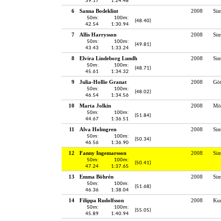
39.17
1:24.48
6
Sanna Bodeklint
2008
Sim
50m:
100m:
(48.40)
42.54
1:30.94
7
Allis Harrysson
2008
Si
50m:
100m:
(49.81)
43.43
1:33.24
8
Elvira Lindeborg Lundh
2008
Si
50m:
100m:
(48.71)
45.61
1:34.32
9
Julia-Hollie Granat
2008
Gö
50m:
100m:
(48.02)
46.54
1:34.56
10
Marta Jolkin
2008
Möl
50m:
100m:
(51.84)
44.67
1:36.51
11
Alva Holmgren
2008
Si
50m:
100m:
(50.34)
46.56
1:36.90
12
Fanny Ingemarsson
2008
Si
50m:
100m:
(50.41)
47.24
1:37.65
13
Emma Böhrén
2008
Sim
50m:
100m:
(51.68)
46.36
1:38.04
14
Filippa Rudolfsson
2008
Kun
50m:
100m:
(55.05)
45.89
1:40.94