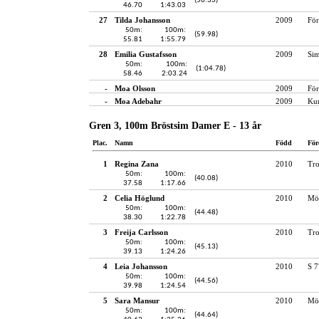
(56.33)
46.70
1:43.03
27
Tilda Johansson
2009
För
50m:
100m:
(59.98)
55.81
1:55.79
28
Emilia Gustafsson
2009
Si
50m:
100m:
(1:04.78)
58.46
2:03.24
-
Moa Olsson
2009
För
-
Moa Adebahr
2009
Kun
Gren 3, 100m Bröstsim Damer E - 13 år
Plac.
Namn
Född
För
1
Regina Zana
2010
Tro
50m:
100m:
(40.08)
37.58
1:17.66
2
Celia Höglund
2010
Möl
50m:
100m:
(44.48)
38.30
1:22.78
3
Freija Carlsson
2010
Tro
50m:
100m:
(45.13)
39.13
1:24.26
4
Leia Johansson
2010
S 7
50m:
100m:
(44.56)
39.98
1:24.54
5
Sara Mansur
2010
Möl
50m:
100m:
(44.64)