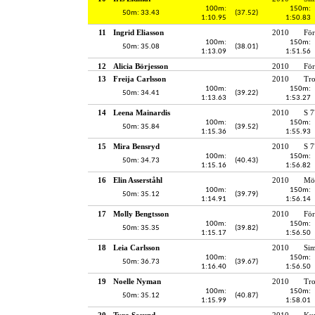
100m:
150m:
50m: 33.43
(37.52)
1:10.95
1:50.83
11
Ingrid Eliasson
2010
För
100m:
150m:
50m: 35.08
(38.01)
1:13.09
1:51.56
12
Alicia Börjesson
2010
För
13
Freija Carlsson
2010
Tro
100m:
150m:
50m: 34.41
(39.22)
1:13.63
1:53.27
14
Leena Mainardis
2010
S 7
100m:
150m:
50m: 35.84
(39.52)
1:15.36
1:55.93
15
Mira Bensryd
2010
S 7
100m:
150m:
50m: 34.73
(40.43)
1:15.16
1:56.82
16
Elin Asserståhl
2010
Möl
100m:
150m:
50m: 35.12
(39.79)
1:14.91
1:56.14
17
Molly Bengtsson
2010
För
100m:
150m:
50m: 35.35
(39.82)
1:15.17
1:56.50
18
Leia Carlsson
2010
Si
100m:
150m:
50m: 36.73
(39.67)
1:16.40
1:56.50
19
Noelle Nyman
2010
Tro
100m:
150m:
50m: 35.12
(40.87)
1:15.99
1:58.01
20
Tyra Secund
2010
Kun