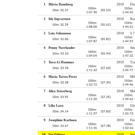
1
Märta Daneberg
2010
För
100m:
150m:
50m: 32.37
(35.53)
1:07.90
1:44.45
2
Ida Ingvarsson
2010
Kun
100m:
150m:
50m: 32.39
(35.61)
1:08.00
1:44.52
3
Leia Johansson
2010
S 7
100m:
150m:
50m: 32.06
(35.81)
1:07.87
1:44.91
4
Penny Norrlander
2010
Sim
100m:
150m:
50m: 33.10
(35.94)
1:09.04
1:47.32
5
Tuva-Li Hammar
2010
Tro
100m:
150m:
50m: 33.78
(37.64)
1:11.42
1:49.77
6
Maria Torres Perez
2010
Möl
100m:
150m:
50m: 33.38
(37.34)
1:10.72
1:49.46
7
Alice Setterberg
2010
Möl
100m:
150m:
50m: 33.95
(37.25)
1:11.20
1:49.63
8
Lilia Laru
2010
Gö
100m:
150m:
50m: 34.14
(37.83)
1:11.97
1:50.73
9
Josephine Karlsson
2010
För
100m:
150m:
50m: 33.67
(37.78)
1:11.45
1:50.56
10
Iris Eidmar
2010
Si