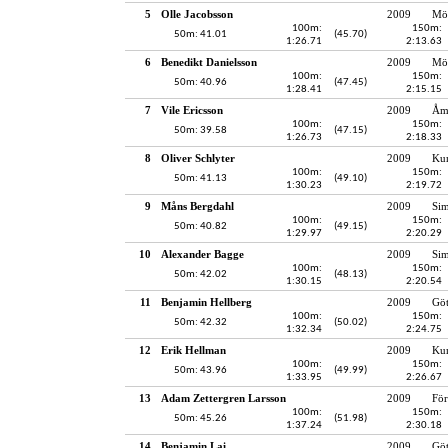
5
Olle Jacobsson
2009
Möl
100m:
150m:
50m: 41.01
(45.70)
1:26.71
2:13.63
6
Benedikt Danielsson
2009
Möl
100m:
150m:
50m: 40.96
(47.45)
1:28.41
2:15.15
7
Vile Ericsson
2009
Åmå
100m:
150m:
50m: 39.58
(47.15)
1:26.73
2:18.33
8
Oliver Schlyter
2009
Kun
100m:
150m:
50m: 41.13
(49.10)
1:30.23
2:19.72
9
Måns Bergdahl
2009
Si
100m:
150m:
50m: 40.82
(49.15)
1:29.97
2:20.29
10
Alexander Bagge
2009
Si
100m:
150m:
50m: 42.02
(48.13)
1:30.15
2:20.54
11
Benjamin Hellberg
2009
Gö
100m:
150m:
50m: 42.32
(50.02)
1:32.34
2:24.75
12
Erik Hellman
2009
Kun
100m:
150m:
50m: 43.96
(49.99)
1:33.95
2:26.67
13
Adam Zettergren Larsson
2009
För
100m:
150m:
50m: 45.26
(51.98)
1:37.24
2:30.18
14
Benjamin Lai
2009
Gö