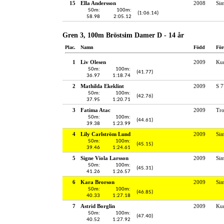
15
Ella Andersson
2008
Si
50m:
100m:
(1:06.14)
58.98
2:05.12
Gren 3, 100m Bröstsim Damer D - 14 år
Plac.
Namn
Född
För
1
Liv Olesen
2009
Kun
50m:
100m:
(41.77)
36.97
1:18.74
2
Mathilda Ekeklint
2009
S 7
50m:
100m:
(42.76)
37.95
1:20.71
3
Fatima Atac
2009
Tro
50m:
100m:
(44.61)
39.38
1:23.99
4
Lily Carlström Lund
2009
Si
50m:
100m:
(45.15)
39.46
1:24.61
5
Signe Viola Larsson
2009
Si
50m:
100m:
(45.31)
41.26
1:26.57
6
Kara Brorson
2009
Si
50m:
100m:
(46.85)
40.33
1:27.18
7
Astrid Borglin
2009
Kun
50m:
100m:
(47.40)
40.52
1:27.92