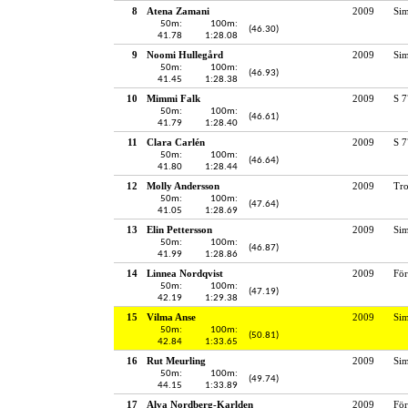
8
Atena Zamani
2009
Si
50m:
100m:
(46.30)
41.78
1:28.08
9
Noomi Hullegård
2009
Si
50m:
100m:
(46.93)
41.45
1:28.38
10
Mimmi Falk
2009
S 7
50m:
100m:
(46.61)
41.79
1:28.40
11
Clara Carlén
2009
S 7
50m:
100m:
(46.64)
41.80
1:28.44
12
Molly Andersson
2009
Tro
50m:
100m:
(47.64)
41.05
1:28.69
13
Elin Pettersson
2009
Si
50m:
100m:
(46.87)
41.99
1:28.86
14
Linnea Nordqvist
2009
För
50m:
100m:
(47.19)
42.19
1:29.38
15
Vilma Anse
2009
Si
50m:
100m:
(50.81)
42.84
1:33.65
16
Rut Meurling
2009
Si
50m:
100m:
(49.74)
44.15
1:33.89
17
Alva Nordberg-Karlden
2009
För