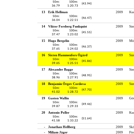
50m:
100m:
(43.94)
36.79
1:20.73
13
Erik Hellman
2009
Kun
50m:
100m:
(46.47)
36.04
1:22.51
14
Viktor Forsberg Funkquist
2009
Si
50m:
100m:
(45.55)
37.47
1:23.02
15
Hugo Bergelin
2009
Möl
50m:
100m:
(46.37)
37.65
1:24.02
16
Sixten Hammenfors Ögärd
2009
Si
50m:
100m:
(45.86)
39.65
1:25.51
17
Alexander Bagge
2009
Si
50m:
100m:
(48.95)
38.96
1:27.91
18
Benjamin Örgev Cordova
2009
Si
50m:
100m:
(47.70)
41.02
1:28.72
19
Gaston Wallin
2009
Gö
50m:
100m:
(49.46)
39.87
1:29.33
20
Antonio Poller
2009
Kun
50m:
100m:
(51.64)
41.58
1:33.22
-
Jonathan Hellberg
2009
Skö
-
Miliam Jäger
2009
För