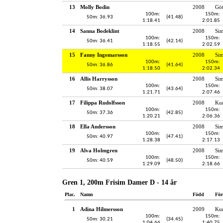
13
Molly Bodin
2008
Gö
100m:
150m:
50m: 36.93
(41.48)
1:18.41
2:01.85
14
Sanna Bodeklint
2008
Sim
100m:
150m:
50m: 36.41
(42.14)
1:18.55
2:02.59
15
Fanny Ingemarsson
2008
Si
100m:
150m:
50m: 36.86
(41.64)
1:18.50
2:02.34
16
Allis Harrysson
2008
Si
100m:
150m:
50m: 38.07
(43.64)
1:21.71
2:07.46
17
Filippa Rudolfsson
2008
Kun
100m:
150m:
50m: 37.36
(42.85)
1:20.21
2:06.36
18
Ella Andersson
2008
Si
100m:
150m:
50m: 40.97
(47.41)
1:28.38
2:17.13
19
Alva Holmgren
2008
Si
100m:
150m:
50m: 40.59
(48.50)
1:29.09
2:18.66
Gren 1, 200m Frisim Damer D - 14 år
Plac.
Namn
Född
För
1
Adina Hilmersson
2009
Kun
100m:
150m:
50m: 30.21
(34.45)
1:04.66
1:40.75