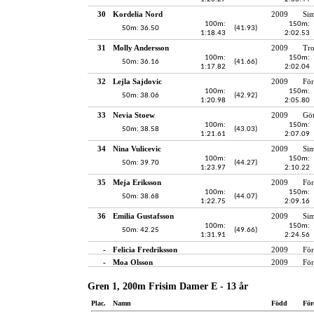
30
Kordelia Nord
2009
Sim
100m:
150m:
50m: 36.50
(41.93)
1:18.43
2:02.53
31
Molly Andersson
2009
Tro
100m:
150m:
50m: 36.16
(41.66)
1:17.82
2:02.04
32
Lejla Sajdovic
2009
För
100m:
150m:
50m: 38.06
(42.92)
1:20.98
2:05.80
33
Nevia Stoew
2009
Gö
100m:
150m:
50m: 38.58
(43.03)
1:21.61
2:07.09
34
Nina Vulicevic
2009
Si
100m:
150m:
50m: 39.70
(44.27)
1:23.97
2:10.22
35
Meja Eriksson
2009
För
100m:
150m:
50m: 38.68
(44.07)
1:22.75
2:09.16
36
Emilia Gustafsson
2009
Si
100m:
150m:
50m: 42.25
(49.66)
1:31.91
2:24.56
-
Felicia Fredriksson
2009
För
-
Moa Olsson
2009
För
Gren 1, 200m Frisim Damer E - 13 år
Plac.
Namn
Född
För