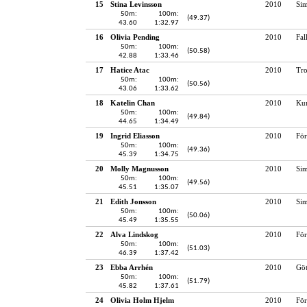
15
Stina Levinsson
2010
Sim
50m:
100m:
(49.37)
43.60
1:32.97
16
Olivia Pending
2010
Fal
50m:
100m:
(50.58)
42.88
1:33.46
17
Hatice Atac
2010
Tro
50m:
100m:
(50.56)
43.06
1:33.62
18
Katelin Chan
2010
Kun
50m:
100m:
(49.84)
44.65
1:34.49
19
Ingrid Eliasson
2010
För
50m:
100m:
(49.36)
45.39
1:34.75
20
Molly Magnusson
2010
Sim
50m:
100m:
(49.56)
45.51
1:35.07
21
Edith Jonsson
2010
Si
50m:
100m:
(50.06)
45.49
1:35.55
22
Alva Lindskog
2010
För
50m:
100m:
(51.03)
46.39
1:37.42
23
Ebba Arrhén
2010
Gö
50m:
100m:
(51.79)
45.82
1:37.61
24
Olivia Holm Hjelm
2010
För