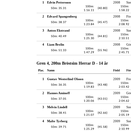
1
Edvin Pettersson
2008
Sim
100m:
150m:
50m: 35.31
(40.80)
1:16.11
1:58.22
2
Edvard Spangenberg
2008
För
100m:
150m:
50m: 38.37
(45.47)
1:23.84
2:08.92
3
Anton Ekstrand
2008
Si
100m:
150m:
50m: 40.49
(44.81)
1:25.30
2:10.51
4
Liam Brolin
2008
Gö
100m:
150m:
50m: 51.33
(55.96)
1:47.29
2:45.71
Gren 4, 200m Bröstsim Herrar D - 14 år
Plac.
Namn
Född
För
1
Gustav Westerlind Olsson
2009
För
100m:
150m:
50m: 36.35
(43.48)
1:19.83
2:03.42
2
Hannes Aminoff
2009
Gö
100m:
150m:
50m: 37.05
(43.01)
1:20.06
2:04.62
3
Melvin Lindell
2009
Si
100m:
150m:
50m: 38.41
(42.66)
1:21.07
2:05.19
4
Malte Tyrberg
2009
Sim
100m:
150m:
50m: 39.71
(45.58)
1:25.29
2:10.99