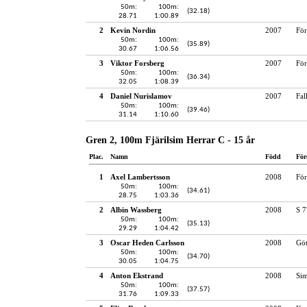
50m:
100m:
(32.18)
28.71
1:00.89
2
Kevin Nordin
2007
För
50m:
100m:
(35.89)
30.67
1:06.56
3
Viktor Forsberg
2007
För
50m:
100m:
(36.34)
32.05
1:08.39
4
Daniel Nurislamov
2007
Fal
50m:
100m:
(39.46)
31.14
1:10.60
Gren 2, 100m Fjärilsim Herrar C - 15 år
Plac.
Namn
Född
För
1
Axel Lambertsson
2008
För
50m:
100m:
(34.61)
28.75
1:03.36
2
Albin Wassberg
2008
S 7
50m:
100m:
(35.13)
29.29
1:04.42
3
Oscar Heden Carlsson
2008
Gö
50m:
100m:
(34.70)
30.05
1:04.75
4
Anton Ekstrand
2008
Si
50m:
100m:
(37.57)
31.76
1:09.33