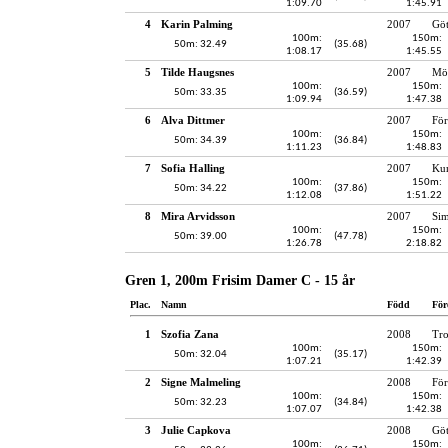
1:09.70
1:45.91
4
Karin Palming
2007
Gö
100m:
150m:
50m: 32.49
(35.68)
1:08.17
1:45.55
5
Tilde Haugsnes
2007
Möl
100m:
150m:
50m: 33.35
(36.59)
1:09.94
1:47.38
6
Alva Dittmer
2007
För
100m:
150m:
50m: 34.39
(36.84)
1:11.23
1:48.83
7
Sofia Halling
2007
Kun
100m:
150m:
50m: 34.22
(37.86)
1:12.08
1:51.22
8
Mira Arvidsson
2007
Si
100m:
150m:
50m: 39.00
(47.78)
1:26.78
2:18.82
Gren 1, 200m Frisim Damer C - 15 år
Plac.
Namn
Född
För
1
Szofia Zana
2008
Tro
100m:
150m:
50m: 32.04
(35.17)
1:07.21
1:42.39
2
Signe Malmeling
2008
För
100m:
150m:
50m: 32.23
(34.84)
1:07.07
1:42.38
3
Julie Capkova
2008
Gö
100m:
150m: