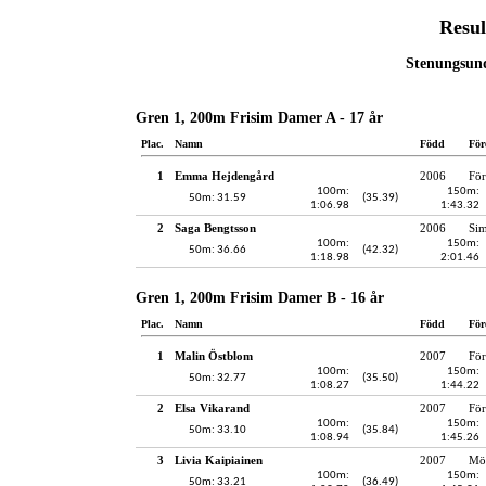
Resul
Stenungsund
Gren 1, 200m Frisim Damer A - 17 år
Plac.
Namn
Född
För
1
Emma Hejdengård
2006
För
100m:
150m:
50m: 31.59
(35.39)
1:06.98
1:43.32
2
Saga Bengtsson
2006
Si
100m:
150m:
50m: 36.66
(42.32)
1:18.98
2:01.46
Gren 1, 200m Frisim Damer B - 16 år
Plac.
Namn
Född
För
1
Malin Östblom
2007
För
100m:
150m:
50m: 32.77
(35.50)
1:08.27
1:44.22
2
Elsa Vikarand
2007
För
100m:
150m:
50m: 33.10
(35.84)
1:08.94
1:45.26
3
Livia Kaipiainen
2007
Möl
100m:
150m:
50m: 33.21
(36.49)