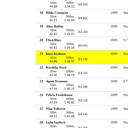
50m:
100m:
(49.24)
44.88
1:34.12
18
Hilda Cronqvist
2009
Si
50m:
100m:
(49.83)
45.21
1:35.04
19
Alice Hultén
2009
För
50m:
100m:
(52.26)
42.81
1:35.07
20
Ffion Rhys
2009
S 7
50m:
100m:
(50.45)
45.81
1:36.26
21
Imra Axelsson
2009
Si
50m:
100m:
(51.59)
44.88
1:36.47
22
Kordelia Nord
2009
Sim
50m:
100m:
(53.12)
45.40
1:38.52
23
Agnes Svensson
2009
S 7
50m:
100m:
(53.28)
47.44
1:40.72
24
Felicia Fredriksson
2009
För
50m:
100m:
(53.13)
47.69
1:40.82
25
Nina Vulicevic
2009
Si
50m:
100m:
(54.56)
48.12
1:42.68
26
Lejla Sajdovic
2009
För
50m:
100m: