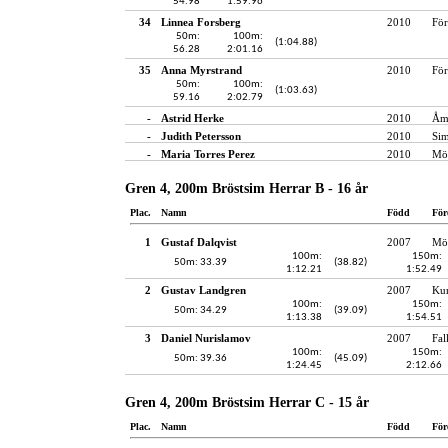
54.98
1:59.96
34
Linnea Forsberg
2010
För
50m:
100m:
(1:04.88)
56.28
2:01.16
35
Anna Myrstrand
2010
För
50m:
100m:
(1:03.63)
59.16
2:02.79
-
Astrid Herke
2010
Åmå
-
Judith Petersson
2010
Si
-
Maria Torres Perez
2010
Möl
Gren 4, 200m Bröstsim Herrar B - 16 år
Plac.
Namn
Född
För
1
Gustaf Dalqvist
2007
Möl
100m:
150m:
50m: 33.39
(38.82)
1:12.21
1:52.49
2
Gustav Landgren
2007
Kun
100m:
150m:
50m: 34.29
(39.09)
1:13.38
1:54.51
3
Daniel Nurislamov
2007
Fal
100m:
150m:
50m: 39.36
(45.09)
1:24.45
2:12.66
Gren 4, 200m Bröstsim Herrar C - 15 år
Plac.
Namn
Född
För