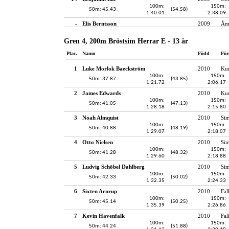
100m:
150m:
50m: 45.43
(54.58)
1:40.01
2:38.09
-
Elis Berntsson
2009
Åmå
Gren 4, 200m Bröstsim Herrar E - 13 år
Plac.
Namn
Född
För
1
Luke Morlok Baeckström
2010
Kun
100m:
150m:
50m: 37.87
(43.85)
1:21.72
2:06.17
2
James Edwards
2010
Kun
100m:
150m:
50m: 41.05
(47.13)
1:28.18
2:15.80
3
Noah Almquist
2010
Si
100m:
150m:
50m: 40.88
(48.19)
1:29.07
2:18.07
4
Otto Nielsen
2010
Si
100m:
150m:
50m: 41.28
(48.32)
1:29.60
2:18.88
5
Ludvig Schöbel Dahlberg
2010
Si
100m:
150m:
50m: 42.33
(50.02)
1:32.35
2:24.33
6
Sixten Arnrup
2010
Fal
100m:
150m:
50m: 45.14
(50.25)
1:35.39
2:26.86
7
Kevin Havenfalk
2010
Fal
100m:
150m:
50m: 44.24
(51.88)