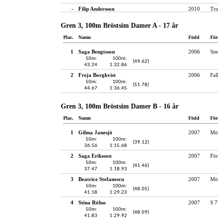
-
Filip Andersson
2010
Tro
Gren 3, 100m Bröstsim Damer A - 17 år
Plac.
Namn
Född
För
1
Saga Bengtsson
2006
Si
50m:
100m:
(49.62)
43.24
1:32.86
2
Freja Borgkvist
2006
Fal
50m:
100m:
(51.78)
44.67
1:36.45
Gren 3, 100m Bröstsim Damer B - 16 år
Plac.
Namn
Född
För
1
Gilma Janesjö
2007
Möl
50m:
100m:
(39.12)
36.56
1:15.68
2
Saga Eriksson
2007
För
50m:
100m:
(41.46)
37.47
1:18.93
3
Beatrice Stefanescu
2007
Möl
50m:
100m:
(48.05)
41.18
1:29.23
4
Stina Röhss
2007
S 7
50m:
100m:
(48.09)
41.83
1:29.92