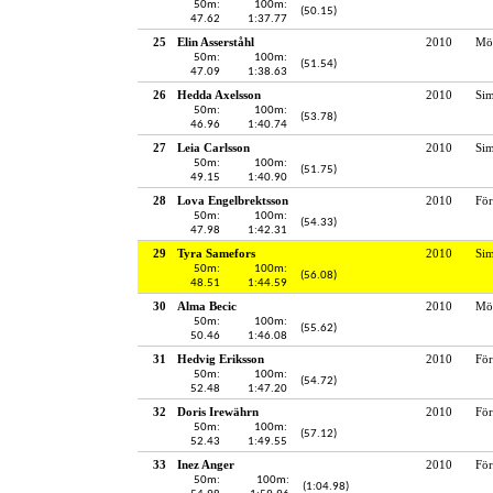
50m:
100m:
(50.15)
47.62
1:37.77
25
Elin Asserståhl
2010
Möl
50m:
100m:
(51.54)
47.09
1:38.63
26
Hedda Axelsson
2010
Si
50m:
100m:
(53.78)
46.96
1:40.74
27
Leia Carlsson
2010
Si
50m:
100m:
(51.75)
49.15
1:40.90
28
Lova Engelbrektsson
2010
För
50m:
100m:
(54.33)
47.98
1:42.31
29
Tyra Samefors
2010
Si
50m:
100m:
(56.08)
48.51
1:44.59
30
Alma Becic
2010
Möl
50m:
100m:
(55.62)
50.46
1:46.08
31
Hedvig Eriksson
2010
För
50m:
100m:
(54.72)
52.48
1:47.20
32
Doris Irewährn
2010
För
50m:
100m:
(57.12)
52.43
1:49.55
33
Inez Anger
2010
För
50m:
100m:
(1:04.98)