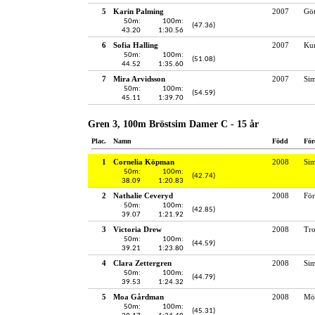
5
Karin Palming
2007
Gö
50m:
100m:
(47.36)
43.20
1:30.56
6
Sofia Halling
2007
Kun
50m:
100m:
(51.08)
44.52
1:35.60
7
Mira Arvidsson
2007
Si
50m:
100m:
(54.59)
45.11
1:39.70
Gren 3, 100m Bröstsim Damer C - 15 år
Plac.
Namn
Född
För
1
Cornelia Köpman
2008
Si
50m:
100m:
(42.74)
38.09
1:20.83
2
Nathalie Ceveryd
2008
För
50m:
100m:
(42.85)
39.07
1:21.92
3
Victoria Drew
2008
Tro
50m:
100m:
(44.59)
39.21
1:23.80
4
Clara Zettergren
2008
Sim
50m:
100m:
(44.79)
39.53
1:24.32
5
Moa Gårdman
2008
Möl
50m:
100m:
(45.31)