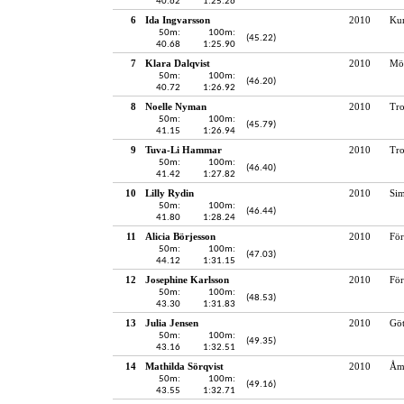
40.62
1:25.26
6
Ida Ingvarsson
2010
Kun
50m:
100m:
(45.22)
40.68
1:25.90
7
Klara Dalqvist
2010
Möl
50m:
100m:
(46.20)
40.72
1:26.92
8
Noelle Nyman
2010
Tro
50m:
100m:
(45.79)
41.15
1:26.94
9
Tuva-Li Hammar
2010
Tro
50m:
100m:
(46.40)
41.42
1:27.82
10
Lilly Rydin
2010
Sim
50m:
100m:
(46.44)
41.80
1:28.24
11
Alicia Börjesson
2010
För
50m:
100m:
(47.03)
44.12
1:31.15
12
Josephine Karlsson
2010
För
50m:
100m:
(48.53)
43.30
1:31.83
13
Julia Jensen
2010
Gö
50m:
100m:
(49.35)
43.16
1:32.51
14
Mathilda Sörqvist
2010
Åmå
50m:
100m:
(49.16)
43.55
1:32.71