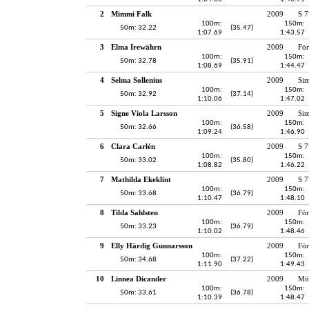
2
Mimmi Falk
2009
S 7
100m:
150m:
50m: 32.22
(35.47)
1:07.69
1:43.57
3
Elma Irewährn
2009
För
100m:
150m:
50m: 32.78
(35.91)
1:08.69
1:44.47
4
Selma Sollenius
2009
Si
100m:
150m:
50m: 32.92
(37.14)
1:10.06
1:47.02
5
Signe Viola Larsson
2009
Si
100m:
150m:
50m: 32.66
(36.58)
1:09.24
1:46.90
6
Clara Carlén
2009
S 7
100m:
150m:
50m: 33.02
(35.80)
1:08.82
1:46.22
7
Mathilda Ekeklint
2009
S 7
100m:
150m:
50m: 33.68
(36.79)
1:10.47
1:48.10
8
Tilda Sahlsten
2009
För
100m:
150m:
50m: 33.23
(36.79)
1:10.02
1:48.46
9
Elly Härdig Gunnarsson
2009
För
100m:
150m:
50m: 34.68
(37.22)
1:11.90
1:49.43
10
Linnea Dicander
2009
Möl
100m:
150m:
50m: 33.61
(36.78)
1:10.39
1:48.47