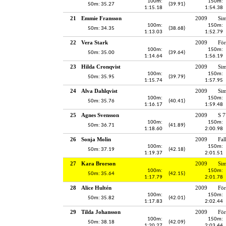
100m:
150m:
50m: 35.27
(39.91)
1:15.18
1:54.38
21
Emmie Fransson
2009
Si
100m:
150m:
50m: 34.35
(38.68)
1:13.03
1:52.79
22
Vera Stark
2009
För
100m:
150m:
50m: 35.00
(39.64)
1:14.64
1:56.19
23
Hilda Cronqvist
2009
Si
100m:
150m:
50m: 35.95
(39.79)
1:15.74
1:57.95
24
Alva Dahlqvist
2009
Sim
100m:
150m:
50m: 35.76
(40.41)
1:16.17
1:59.48
25
Agnes Svensson
2009
S 7
100m:
150m:
50m: 36.71
(41.89)
1:18.60
2:00.98
26
Sonja Molin
2009
Fal
100m:
150m:
50m: 37.19
(42.18)
1:19.37
2:01.51
27
Kara Brorson
2009
Si
100m:
150m:
50m: 35.64
(42.15)
1:17.79
2:01.78
28
Alice Hultén
2009
För
100m:
150m:
50m: 35.82
(42.01)
1:17.83
2:02.44
29
Tilda Johansson
2009
För
100m:
150m:
50m: 38.18
(42.09)
1:20.27
2:03.44