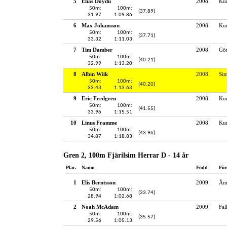
5
Elias Doydu
2008
Kun
50m:
100m:
(37.89)
31.97
1:09.86
6
Max Johansson
2008
Kun
50m:
100m:
(37.71)
33.32
1:11.03
7
Tim Damber
2008
Gö
50m:
100m:
(40.21)
32.99
1:13.20
8
Albin Wiik
2008
Si
50m:
100m:
(40.20)
33.43
1:13.63
9
Eric Fredgren
2008
Kun
50m:
100m:
(41.55)
33.96
1:15.51
10
Linus Framme
2008
Kun
50m:
100m:
(43.96)
34.87
1:18.83
Gren 2, 100m Fjärilsim Herrar D - 14 år
Plac.
Namn
Född
För
1
Elis Berntsson
2009
Åmå
50m:
100m:
(33.74)
28.94
1:02.68
2
Noah McAdam
2009
Fal
50m:
100m:
(35.57)
29.56
1:05.13