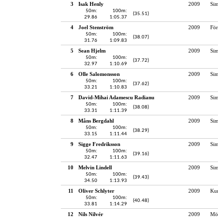
3
Isak Henly
2009
Sim
50m:
100m:
(35.51)
29.86
1:05.37
4
Joel Stenström
2009
För
50m:
100m:
(38.07)
31.76
1:09.83
5
Sean Hjelm
2009
Sim
50m:
100m:
(37.72)
32.97
1:10.69
6
Olle Salomonsson
2009
Si
50m:
100m:
(37.62)
33.21
1:10.83
7
David-Mihai Adamescu Radianu
2009
Si
50m:
100m:
(38.08)
33.31
1:11.39
8
Måns Bergdahl
2009
Si
50m:
100m:
(38.29)
33.15
1:11.44
9
Sigge Fredriksson
2009
Sim
50m:
100m:
(39.16)
32.47
1:11.63
10
Melvin Lindell
2009
Si
50m:
100m:
(39.43)
34.50
1:13.93
11
Oliver Schlyter
2009
Kun
50m:
100m:
(40.48)
33.81
1:14.29
12
Nils Nilvér
2009
Möl