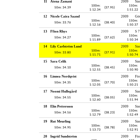
11
Atena Zamani
2009
Si
100m:
150m:
50m: 34.39
(37.95)
1:12.34
1:51.22
12
Nicole Caira Saand
2009
Gö
100m:
150m:
50m: 33.76
(38.40)
1:12.16
1:50.37
13
Ffion Rhys
2009
S 7
100m:
150m:
50m: 34.27
(37.62)
1:11.89
1:50.34
14
Lily Carlström Lund
2009
Si
100m:
150m:
50m: 33.80
(37.91)
1:11.71
1:50.74
15
Sara Celik
2009
Si
100m:
150m:
50m: 34.10
(38.45)
1:12.55
1:50.90
16
Linnea Nordqvist
2009
För
100m:
150m:
50m: 34.35
(37.70)
1:12.05
1:50.21
17
Noomi Hullegård
2009
Si
100m:
150m:
50m: 34.55
(38.05)
1:12.60
1:51.94
18
Elin Pettersson
2009
Si
100m:
150m:
50m: 34.56
(38.23)
1:12.79
1:52.49
19
Rut Meurling
2009
Si
100m:
150m:
50m: 34.95
(38.78)
1:13.73
1:52.91
20
Ingrid Sundström
2009
För