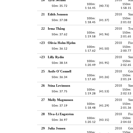
100m:
150m:
50m: 35.72
(40.73)
1:16.45
1:58.15
21
Edith Jonsson
2010
Si
100m:
150m:
50m: 37.08
(41.37)
1:18.45
2:01.02
22
Irma Thång
2010
Tro
100m:
150m:
50m: 37.62
(41.96)
1:19.58
2:01.65
=23
Olivia Holm Hjelm
2010
För
100m:
150m:
50m: 36.12
(41.50)
1:17.62
2:00.77
=23
Lilly Rydin
2010
Sim
100m:
150m:
50m: 38.54
(41.95)
1:20.49
2:02.65
25
Aoife O`Connell
2010
Gö
100m:
150m:
50m: 36.34
(41.26)
1:17.60
2:01.24
26
Stina Levinsson
2010
Sim
100m:
150m:
50m: 37.75
(41.53)
1:19.28
2:02.53
27
Molly Magnusson
2010
Sim
100m:
150m:
50m: 37.19
(41.29)
1:18.48
2:01.36
28
Ylva-Li Engström
2010
För
100m:
150m:
50m: 36.97
(43.15)
1:20.12
2:04.02
29
Julia Jensen
2010
Gö
100m:
150m: