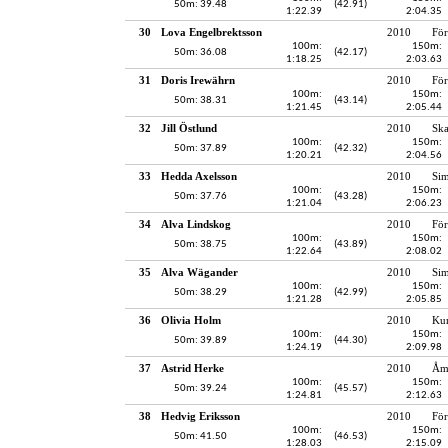
50m: 39.48
(42.91)
1:22.39
2:04.35
30
Lova Engelbrektsson
2010
För
100m:
150m:
50m: 36.08
(42.17)
1:18.25
2:03.63
31
Doris Irewährn
2010
För
100m:
150m:
50m: 38.31
(43.14)
1:21.45
2:05.44
32
Jill Östlund
2010
Ska
100m:
150m:
50m: 37.89
(42.32)
1:20.21
2:04.56
33
Hedda Axelsson
2010
Si
100m:
150m:
50m: 37.76
(43.28)
1:21.04
2:06.23
34
Alva Lindskog
2010
För
100m:
150m:
50m: 38.75
(43.89)
1:22.64
2:08.02
35
Alva Wägander
2010
Sim
100m:
150m:
50m: 38.29
(42.99)
1:21.28
2:05.85
36
Olivia Holm
2010
Kun
100m:
150m:
50m: 39.89
(44.30)
1:24.19
2:09.98
37
Astrid Herke
2010
Åmå
100m:
150m:
50m: 39.24
(45.57)
1:24.81
2:12.63
38
Hedvig Eriksson
2010
För
100m:
150m:
50m: 41.50
(46.53)
1:28.03
2:15.09