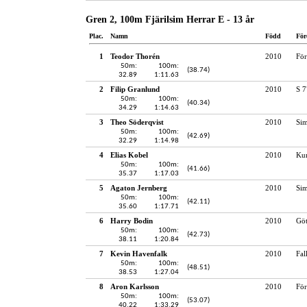
Gren 2, 100m Fjärilsim Herrar E - 13 år
Plac.
Namn
Född
För
1
Teodor Thorén
2010
För
50m:
100m:
(38.74)
32.89
1:11.63
2
Filip Granlund
2010
S 7
50m:
100m:
(40.34)
34.29
1:14.63
3
Theo Söderqvist
2010
Sim
50m:
100m:
(42.69)
32.29
1:14.98
4
Elias Kobel
2010
Kun
50m:
100m:
(41.66)
35.37
1:17.03
5
Agaton Jernberg
2010
Si
50m:
100m:
(42.11)
35.60
1:17.71
6
Harry Bodin
2010
Gö
50m:
100m:
(42.73)
38.11
1:20.84
7
Kevin Havenfalk
2010
Fal
50m:
100m:
(48.51)
38.53
1:27.04
8
Aron Karlsson
2010
För
50m:
100m:
(53.07)
40.22
1:33.29