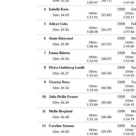
50m: 33.26
(36.71)
1:09.97
1:47.40
4
Isabelle Keen
2008
Gö
100m:
150m:
50m: 34.09
(37.82)
1:11.91
1:50.17
5
Adiyat Coles
2008
Fal
100m:
150m:
50m: 31.81
(36.27)
1:08.08
1:47.86
6
Annie Alsterstad
2008
Möl
100m:
150m:
50m: 31.89
(37.07)
1:08.96
1:49.00
7
Emma Böhrén
2008
Sim
100m:
150m:
50m: 33.96
(38.07)
1:12.03
1:51.00
8
Elvira Lindeborg Lundh
2008
Si
100m:
150m:
50m: 36.27
(39.34)
1:15.61
1:55.92
9
Victoria Drew
2008
Tro
100m:
150m:
50m: 34.56
(40.08)
1:14.64
1:56.03
10
Julia-Hollie Granat
2008
Gö
100m:
150m:
50m: 36.24
(39.60)
1:15.84
1:56.43
11
Mollie Berglund
2008
Möl
100m:
150m:
50m: 36.48
(38.68)
1:15.16
1:54.79
12
Caroline Jönsson
2008
Kun
100m:
150m:
50m: 34.83
(39.99)
1:14.82
1:56.32