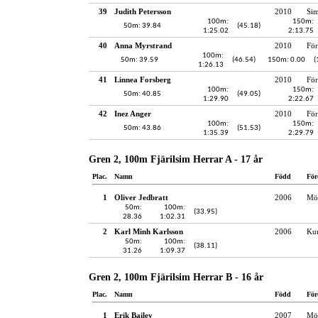
39
Judith Petersson
2010
Si
100m:
150m:
50m: 39.84
(45.18)
1:25.02
2:13.75
40
Anna Myrstrand
2010
För
100m:
50m: 39.59
(46.54)
150m: 0.00
(
1:26.13
41
Linnea Forsberg
2010
För
100m:
150m:
50m: 40.85
(49.05)
1:29.90
2:22.67
42
Inez Anger
2010
För
100m:
150m:
50m: 43.86
(51.53)
1:35.39
2:29.79
Gren 2, 100m Fjärilsim Herrar A - 17 år
Plac.
Namn
Född
För
1
Oliver Jedbratt
2006
Möl
50m:
100m:
(33.95)
28.36
1:02.31
2
Karl Minh Karlsson
2006
Kun
50m:
100m:
(38.11)
31.26
1:09.37
Gren 2, 100m Fjärilsim Herrar B - 16 år
Plac.
Namn
Född
För
1
Erik Bailey
2007
Möl