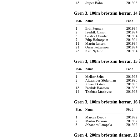
43
Jesper Böhn
201998
Gren 3, 100m bröstsim herrar, 14 å
Plac.
Namn
Född
1
Erik Persson
201994
2
Fredrik Olsson
201994
3
Gustav Olander
201994
7
Filip Holmqvist
201994
11
Martin Janson
201994
21
Oscar Pettersson
201994
23
Karl Nylund
201994
Gren 3, 100m bröstsim herrar, 15 å
Plac.
Namn
Född
1
Melker Selin
201993
2
Alexander Söderman
201993
3
Johan Ekstedt
201993
13
Fredrik Hansson
201993
14
Thobias Lindqvist
201993
Gren 3, 100m bröstsim herrar, 16 å
Plac.
Namn
Född
1
Marcus Decoy
201992
2
Martin Persson
201992
3
Johannes Lampela
201992
Gren 4, 200m bröstsim damer, 13 å