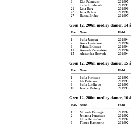
3
Elin Palmqvist
201995
8
Tilde Lundmark
201995
21
Lina Berg
201996
23
Julia Bellvik
201996
27
Hanna Erléus
201997
Gren 12, 200m medley damer, 14 å
Plac.
Namn
Född
1
Sofia Jansson
201994
2
Anna Gustafsson
201994
3
Felicia Eriksson
201994
11
Amanda Zetterström
201994
15
Alexandra Horvath
201994
Gren 12, 200m medley damer, 15 å
Plac.
Namn
Född
1
Sofia Svensson
201993
2
Ida Pettersson
201993
3
Sofia Lindholm
201993
10
Jessica Moberg
201993
Gren 12, 200m medley damer, 16 å
Plac.
Namn
Född
1
Miranda Bånnsgård
201992
2
Johanna Pettersson
201992
3
Ebba Hellström
201992
9
Filippa Hammerin
201992