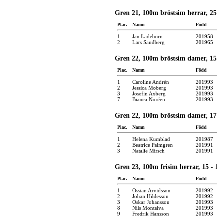
Gren 21, 100m bröstsim herrar, 25 
Plac.
Namn
Född
1
Jan Ladeborn
201958
2
Lars Sandberg
201965
Gren 22, 100m bröstsim damer, 15 
Plac.
Namn
Född
1
Caroline Andrén
201993
2
Jessica Moberg
201993
3
Josefin Axberg
201993
7
Bianca Noréen
201993
Gren 22, 100m bröstsim damer, 17 
Plac.
Namn
Född
1
Helena Kumblad
201987
2
Beatrice Palmgren
201991
3
Natalie Mirsch
201991
Gren 23, 100m frisim herrar, 15 - 1
Plac.
Namn
Född
1
Ossian Arvidsson
201992
2
Johan Hildesson
201992
3
Oskar Johansson
201993
8
Nils Montalva
201993
9
Fredrik Hansson
201993