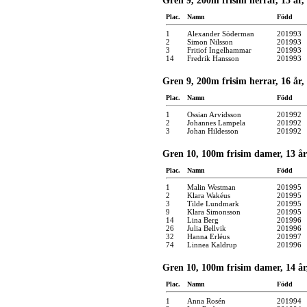
Gren 9, 200m frisim herrar, 15 år,
Plac.
Namn
Född
1
Alexander Söderman
201993
2
Simon Nilsson
201993
3
Fritiof Ingelhammar
201993
14
Fredrik Hansson
201993
Gren 9, 200m frisim herrar, 16 år,
Plac.
Namn
Född
1
Ossian Arvidsson
201992
2
Johannes Lampela
201992
3
Johan Hildesson
201992
Gren 10, 100m frisim damer, 13 år
Plac.
Namn
Född
1
Malin Westman
201995
2
Klara Wakéus
201995
3
Tilde Lundmark
201995
9
Klara Simonsson
201995
14
Lina Berg
201996
26
Julia Bellvik
201996
32
Hanna Erléus
201997
74
Linnea Kaldrup
201996
Gren 10, 100m frisim damer, 14 år
Plac.
Namn
Född
1
Anna Rosén
201994