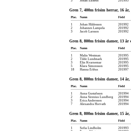
3
Johan Ekstedt
201993
Gren 7, 400m frisim herrar, 16 år,
Plac.
Namn
Född
1
Johan Hildesson
201992
2
Johannes Lampela
201992
3
Jacob Larsson
201992
Gren 8, 800m frisim damer, 13 år 
Plac.
Namn
Född
1
Malin Westman
201995
2
Tilde Lundmark
201995
3
Elin Kvarnemar
201995
5
Klara Simonsson
201995
18
Hanna Erléus
201997
Gren 8, 800m frisim damer, 14 år,
Plac.
Namn
Född
1
Anna Gustafsson
201994
2
Anna Sirenius Lundberg
201994
3
Erica Andersson
201994
7
Alexandra Horvath
201994
Gren 8, 800m frisim damer, 15 år,
Plac.
Namn
Född
1
Sofia Lindholm
201993