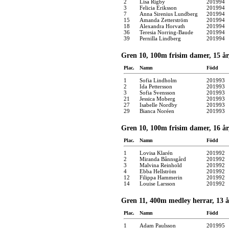
2
Lisa Rigby
201994
3
Felicia Eriksson
201994
7
Anna Sirenius Lundberg
201994
15
Amanda Zetterström
201994
18
Alexandra Horvath
201994
36
Teresia Norring-Baude
201994
39
Pernilla Lindberg
201994
Gren 10, 100m frisim damer, 15 år
Plac.
Namn
Född
1
Sofia Lindholm
201993
2
Ida Pettersson
201993
3
Sofia Svensson
201993
21
Jessica Moberg
201993
27
Isabelle Nordby
201993
29
Bianca Noréen
201993
Gren 10, 100m frisim damer, 16 år
Plac.
Namn
Född
1
Lovisa Klarén
201992
2
Miranda Bånnsgård
201992
3
Malvina Reinhold
201992
4
Ebba Hellström
201992
12
Filippa Hammerin
201992
14
Louise Larsson
201992
Gren 11, 400m medley herrar, 13 å
Plac.
Namn
Född
1
Adam Paulsson
201995