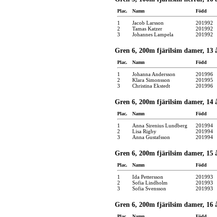
Plac.
Namn
Född
1
Jacob Larsson
201992
2
Tamas Katzer
201992
3
Johannes Lampela
201992
Gren 6, 200m fjärilsim damer, 13 
Plac.
Namn
Född
1
Johanna Andersson
201996
2
Klara Simonsson
201995
3
Christina Ekstedt
201996
Gren 6, 200m fjärilsim damer, 14 å
Plac.
Namn
Född
1
Anna Sirenius Lundberg
201994
2
Lisa Rigby
201994
3
Anna Gustafsson
201994
Gren 6, 200m fjärilsim damer, 15 å
Plac.
Namn
Född
1
Ida Pettersson
201993
2
Sofia Lindholm
201993
3
Sofia Svensson
201993
Gren 6, 200m fjärilsim damer, 16 å
Plac.
Namn
Född