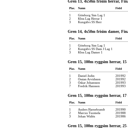
Gren 13, 4x50m frisim herrar, Fin
Plac.
Namn
Född
1
Göteborg Sim Lag 1
2
Kbss Lag Herrar 1
3
Kungälvs SS Herr
Gren 14, 4x50m frisim damer, Fin
Plac.
Namn
Född
1
Göteborg Sim Lag 1
2
Kungälvs SS Dam J Lag 1
3
Kbss Lag Damer 1
Gren 15, 100m ryggsim herrar, 15 -
Plac.
Namn
Född
1
Daniel Jodin
201992
2
Ossian Arvidsson
201992
3
Oskar Johansson
201993
7
Fredrik Hansson
201993
Gren 15, 100m ryggsim herrar, 17 -
Plac.
Namn
Född
1
Anders Harnebrandt
201990
2
Marcus Tuomela
201988
3
Johan Widén
201986
Gren 15, 100m ryggsim herrar, 25 