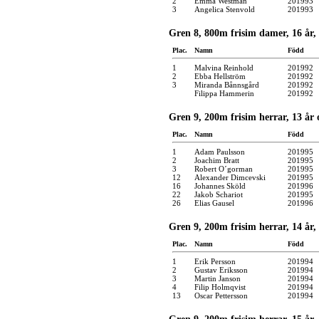
2
Emma Westman
201993
3
Angelica Stenvold
201993
Gren 8, 800m frisim damer, 16 år,
Plac.
Namn
Född
1
Malvina Reinhold
201992
2
Ebba Hellström
201992
3
Miranda Bånnsgård
201992
Filippa Hammerin
201992
Gren 9, 200m frisim herrar, 13 år 
Plac.
Namn
Född
1
Adam Paulsson
201995
2
Joachim Bratt
201995
3
Robert O´gorman
201995
12
Alexander Dimcevski
201995
16
Johannes Sköld
201996
22
Jakob Schariot
201995
26
Elias Gausel
201996
Gren 9, 200m frisim herrar, 14 år,
Plac.
Namn
Född
1
Erik Persson
201994
2
Gustav Eriksson
201994
3
Martin Janson
201994
4
Filip Holmqvist
201994
13
Oscar Pettersson
201994