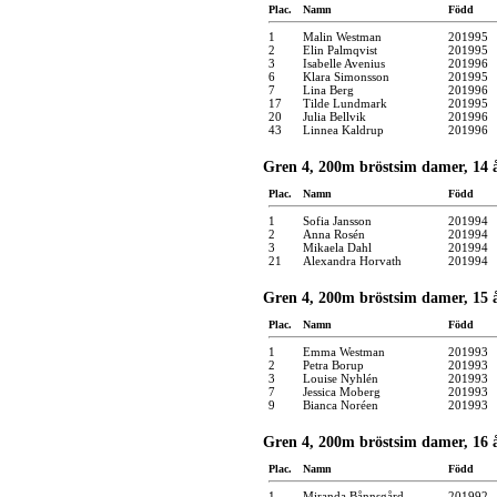
Plac.
Namn
Född
1
Malin Westman
201995
2
Elin Palmqvist
201995
3
Isabelle Avenius
201996
6
Klara Simonsson
201995
7
Lina Berg
201996
17
Tilde Lundmark
201995
20
Julia Bellvik
201996
43
Linnea Kaldrup
201996
Gren 4, 200m bröstsim damer, 14 å
Plac.
Namn
Född
1
Sofia Jansson
201994
2
Anna Rosén
201994
3
Mikaela Dahl
201994
21
Alexandra Horvath
201994
Gren 4, 200m bröstsim damer, 15 å
Plac.
Namn
Född
1
Emma Westman
201993
2
Petra Borup
201993
3
Louise Nyhlén
201993
7
Jessica Moberg
201993
9
Bianca Noréen
201993
Gren 4, 200m bröstsim damer, 16 å
Plac.
Namn
Född
1
Miranda Bånnsgård
201992