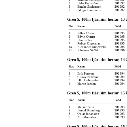
2
Ebba Hellström
201992
3
Emelie Zachrisson
201992
7
Filippa Hammerin
201992
Gren 5, 100m fjärilsim herrar, 13 
Plac.
Namn
Född
1
Julian Cöster
201995
2
Edvin Qvirist
201995
3
Dennis Tan
201995
7
Robert O´gorman
201995
15
Alexander Dimcevski
201995
21
Johannes Sköld
201996
Gren 5, 100m fjärilsim herrar, 14 å
Plac.
Namn
Född
1
Erik Persson
201994
2
Gustav Eriksson
201994
3
Filip Holmqvist
201994
4
Martin Janson
201994
Gren 5, 100m fjärilsim herrar, 15 å
Plac.
Namn
Född
1
Melker Selin
201993
2
Daniel Blomberg
201993
3
Oskar Johansson
201993
9
Nils Montalva
201993
Gren 5, 100m fjärilsim herrar, 16 å