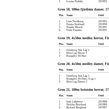
2
Louise Nyhlén
201993
Gren 18, 100m fjärilsim damer, 17 
Plac.
Namn
Född
1
Linn Nordberg
201991
2
Emma Stokland
201990
3
Natalie Mirsch
201991
6
Frida Elander
201991
Gren 19, 4x50m medley herrar, Fi
Plac.
Namn
Född
1
Göteborg Sim Lag 1
2
Kbss Lag Herrar 1
3
Kungälvs SS Herr
Gren 20, 4x50m medley damer, Fi
Plac.
Namn
Född
1
Göteborg Sim Lag 1
2
Kungälvs SS Dam J Lag 1
3
Kbss Lag Damer 2
Gren 21, 100m bröstsim herrar, 17 
Plac.
Namn
Född
1
Isak Ladeborn
201988
2
Nicklas Åkerlund
201989
3
Rickard Berglund
201987