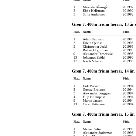
1
Miranda Bånnsgård
201992
2
Ebba Hellström
201992
3
Sofia Andersson
201992
Gren 7, 400m frisim herrar, 13 år 
Plac.
Namn
Född
1
Adam Paulsson
201995
2
Edvin Qvirist
201995
3
Christopher Jedel
201995
5
Robert O´gorman
201995
9
Alexander Dimcevski
201995
13
Johannes Sköld
201996
17
Jakob Schariot
201995
Gren 7, 400m frisim herrar, 14 år,
Plac.
Namn
Född
1
Erik Persson
201994
2
Gustav Eriksson
201994
3
Alexander Berggren
201994
4
Filip Holmqvist
201994
9
Martin Janson
201994
13
Oscar Pettersson
201994
Gren 7, 400m frisim herrar, 15 år,
Plac.
Namn
Född
1
Melker Selin
201993
2
Alexander Söderman
201993