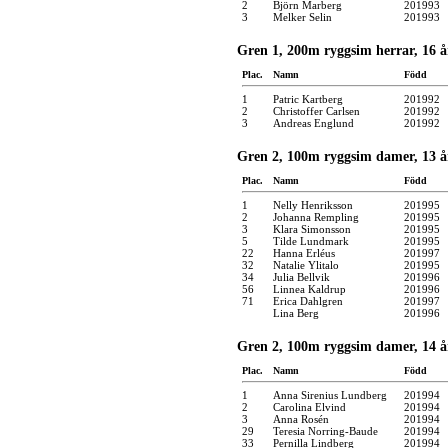
2
Björn Marberg
201993
3
Melker Selin
201993
Gren 1, 200m ryggsim herrar, 16 å
Plac.
Namn
Född
1
Patric Kartberg
201992
2
Christoffer Carlsen
201992
3
Andreas Englund
201992
Gren 2, 100m ryggsim damer, 13 år
Plac.
Namn
Född
1
Nelly Henriksson
201995
2
Johanna Rempling
201995
3
Klara Simonsson
201995
5
Tilde Lundmark
201995
22
Hanna Erléus
201997
32
Natalie Ylitalo
201995
34
Julia Bellvik
201996
56
Linnea Kaldrup
201996
71
Erica Dahlgren
201997
Lina Berg
201996
Gren 2, 100m ryggsim damer, 14 år
Plac.
Namn
Född
1
Anna Sirenius Lundberg
201994
2
Carolina Elvind
201994
3
Anna Rosén
201994
29
Teresia Norring-Baude
201994
33
Pernilla Lindberg
201994