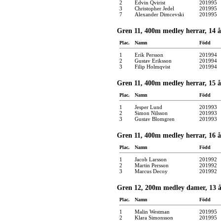
2
Edvin Qvirist
201995
3
Christopher Jedel
201995
7
Alexander Dimcevski
201995
Gren 11, 400m medley herrar, 14 å
Plac.
Namn
Född
1
Erik Persson
201994
2
Gustav Eriksson
201994
3
Filip Holmqvist
201994
Gren 11, 400m medley herrar, 15 å
Plac.
Namn
Född
1
Jesper Lund
201993
2
Simon Nilsson
201993
3
Gustav Blomgren
201993
Gren 11, 400m medley herrar, 16 å
Plac.
Namn
Född
1
Jacob Larsson
201992
2
Martin Persson
201992
3
Marcus Decoy
201992
Gren 12, 200m medley damer, 13 å
Plac.
Namn
Född
1
Malin Westman
201995
2
Klara Simonsson
201995