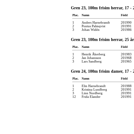
Gren 23, 100m frisim herrar, 17 - 2
Plac.
Namn
Född
1
Anders Harnebrandt
201990
2
Pontus Palmqvist
201991
3
Johan Widén
201986
Gren 23, 100m frisim herrar, 25 år
Plac.
Namn
Född
1
Henrik Åkerberg
201983
2
Jan Johansson
201968
3
Lars Sandberg
201965
Gren 24, 100m frisim damer, 17 - 2
Plac.
Namn
Född
1
Elin Harnebrandt
201988
2
Kristina Lundberg
201991
3
Linn Nordberg
201991
12
Frida Elander
201991