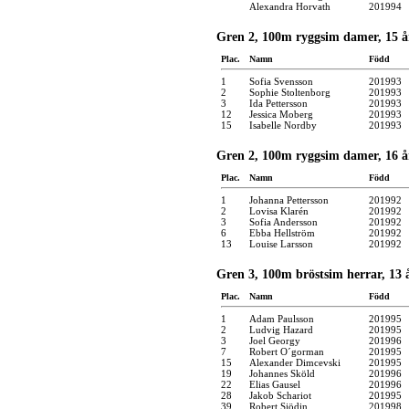
Alexandra Horvath
201994
Gren 2, 100m ryggsim damer, 15 år
Plac.
Namn
Född
1
Sofia Svensson
201993
2
Sophie Stoltenborg
201993
3
Ida Pettersson
201993
12
Jessica Moberg
201993
15
Isabelle Nordby
201993
Gren 2, 100m ryggsim damer, 16 år
Plac.
Namn
Född
1
Johanna Pettersson
201992
2
Lovisa Klarén
201992
3
Sofia Andersson
201992
6
Ebba Hellström
201992
13
Louise Larsson
201992
Gren 3, 100m bröstsim herrar, 13 
Plac.
Namn
Född
1
Adam Paulsson
201995
2
Ludvig Hazard
201995
3
Joel Georgy
201996
7
Robert O´gorman
201995
15
Alexander Dimcevski
201995
19
Johannes Sköld
201996
22
Elias Gausel
201996
28
Jakob Schariot
201995
39
Robert Sjödin
201998