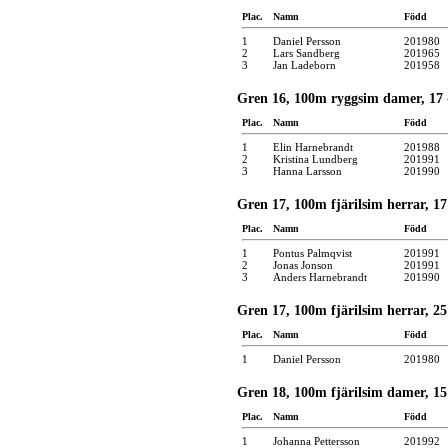
Plac.
Namn
Född
1
Daniel Persson
201980
2
Lars Sandberg
201965
3
Jan Ladeborn
201958
Gren 16, 100m ryggsim damer, 17 -
Plac.
Namn
Född
1
Elin Harnebrandt
201988
2
Kristina Lundberg
201991
3
Hanna Larsson
201990
Gren 17, 100m fjärilsim herrar, 17 
Plac.
Namn
Född
1
Pontus Palmqvist
201991
2
Jonas Jonson
201991
3
Anders Harnebrandt
201990
Gren 17, 100m fjärilsim herrar, 25
Plac.
Namn
Född
1
Daniel Persson
201980
Gren 18, 100m fjärilsim damer, 15 
Plac.
Namn
Född
1
Johanna Pettersson
201992