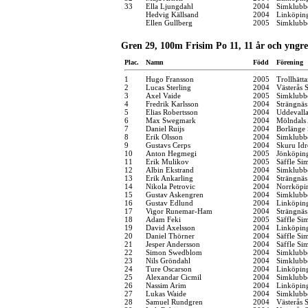
33
Ella Ljungdahl
2004
Simklubb
Hedvig Källsand
2004
Linköpin
Ellen Gullberg
2005
Simklubb
Gren 29, 100m Frisim Po 11, 11 år och yngre
Plac.
Namn
Född
Förening
1
Hugo Fransson
2005
Trollhätt
2
Lucas Sterling
2004
Västerås 
3
Axel Vaide
2005
Simklubb
4
Fredrik Karlsson
2004
Strängnä
5
Elias Robertsson
2004
Uddevall
6
Max Swegmark
2004
Mölndals 
7
Daniel Ruijs
2004
Borlänge 
8
Erik Olsson
2004
Simklubb
9
Gustavs Cerps
2004
Skuru Idr
10
Anton Hegmegi
2005
Jönköping
11
Erik Mulikov
2005
Säffle Si
12
Albin Ekstrand
2004
Simklubb
13
Erik Ankarling
2004
Strängnä
14
Nikola Petrovic
2004
Norrköpi
15
Gustav Askengren
2004
Simklubb
16
Gustav Edlund
2004
Linköpin
17
Vigor Runemar-Ham
2004
Strängnä
18
Adam Feki
2005
Säffle Si
19
David Axelsson
2004
Linköpin
20
Daniel Thörner
2004
Säffle Si
21
Jesper Andersson
2004
Säffle Si
22
Simon Swedblom
2004
Simklubb
23
Nils Gröndahl
2004
Simklubb
24
Ture Oscarson
2004
Linköpin
25
Alexandar Cicmil
2004
Simklubb
26
Nassim Arim
2004
Linköpin
27
Lukas Waide
2004
Simklubb
28
Samuel Rundgren
2004
Västerås 