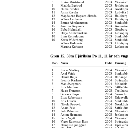
8
Elvira Mörtstrand
2003
Västerås 
9
Matilda Egelrud
2003
Jönköping
10
Hilma Broden
2003
Norrköpi
11
Anna Krysén
2003
Ludvika S
12
Magdalena Hagsten Skarda
2003
Hallsber
13
Wilma Carlheim
2003
Jönköping
14
Emma Abrahamsson
2003
Simklubb
15
Jennifer Jingmark
2003
Anderstor
16
Ebba Holmdahl
2003
Göteborg
17
Darja Koutchinskaia
2003
Linköpin
18
Linn Koivuluoma
2003
Simklubb
19
Karin Widerberg
2003
Simklubb
Wilma Holmertz
2003
Linköpin
Martina Karlsson
2003
Linköpin
Gren 15, 50m Fjärilsim Po 11, 11 år och yng
Plac.
Namn
Född
Förening
1
Lucas Sterling
2004
Västerås 
2
Axel Vaide
2005
Simklubb
3
Daniel Ruijs
2004
Borlänge 
4
Fredrik Karlsson
2004
Strängnä
5
Max Swegmark
2004
Mölndals 
6
Erik Mulikov
2005
Säffle Si
7
Hugo Fransson
2005
Trollhätt
8
Gustavs Cerps
2004
Skuru Idr
9
Elias Robertsson
2004
Uddevall
10
Erik Olsson
2004
Simklubb
11
Nikola Petrovic
2004
Norrköpi
12
Adam Feki
2005
Säffle Si
13
Isak Rehnman
2004
Västerås 
14
Anton Hegmegi
2005
Jönköping
15
Felix Skytt
2004
Västerås 
16
Vigor Runemar-Ham
2004
Strängnä
17
Hampus Ljunggren
2004
Upsala Si