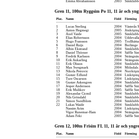
Emma Abrahamsson
2003
Simklubb
Gren 11, 100m Ryggsim Po 11, 11 år och yng
Plac.
Namn
Född
Förening
1
Lucas Sterling
2004
Västerås 
2
Anton Hegmegi
2005
Jönköping
3
Axel Vaide
2005
Simklubb
4
Elias Robertsson
2004
Uddevall
5
Hugo Fransson
2005
Trollhätt
6
Daniel Ruijs
2004
Borlänge 
7
Albin Ekstrand
2004
Simklubb
8
Daniel Thörner
2004
Säffle Si
9
Fredrik Karlsson
2004
Strängnä
10
Erik Ankarling
2004
Strängnä
11
Erik Olsson
2004
Simklubb
12
Max Swegmark
2004
Mölndals 
13
Nikola Petrovic
2004
Norrköpi
14
Gustav Edlund
2004
Linköpin
15
Ture Oscarson
2004
Linköpin
16
Gustav Askengren
2004
Simklubb
17
Jesper Andersson
2004
Säffle Si
18
Erik Mulikov
2005
Säffle Si
19
Alexandar Cicmil
2004
Simklubb
20
Nils Gröndahl
2004
Simklubb
21
Simon Swedblom
2004
Simklubb
22
Lukas Waide
2004
Simklubb
Nassim Arim
2004
Linköpin
Vigor Runemar-Ham
2004
Strängnä
Adam Feki
2005
Säffle Si
Gren 12, 100m Frisim FL 11, 11 år och yngr
Plac.
Namn
Född
Förening