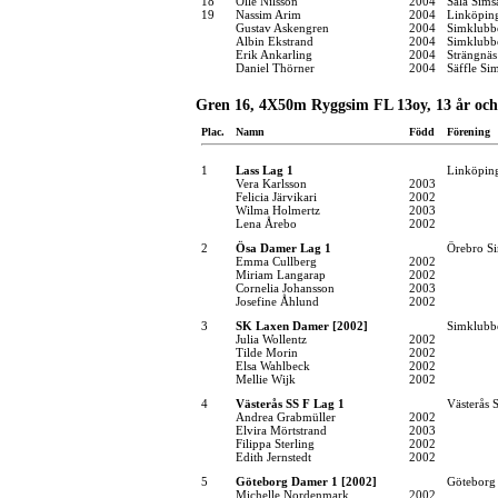
18
Olle Nilsson
2004
Sala Sims
19
Nassim Arim
2004
Linköpin
Gustav Askengren
2004
Simklubb
Albin Ekstrand
2004
Simklubb
Erik Ankarling
2004
Strängnä
Daniel Thörner
2004
Säffle Si
Gren 16, 4X50m Ryggsim FL 13oy, 13 år och
Plac.
Namn
Född
Förening
1
Lass Lag 1
Linköpin
Vera Karlsson
2003
Felicia Järvikari
2002
Wilma Holmertz
2003
Lena Årebo
2002
2
Ösa Damer Lag 1
Örebro Si
Emma Cullberg
2002
Miriam Langarap
2002
Cornelia Johansson
2003
Josefine Åhlund
2002
3
SK Laxen Damer [2002]
Simklubb
Julia Wollentz
2002
Tilde Morin
2002
Elsa Wahlbeck
2002
Mellie Wijk
2002
4
Västerås SS F Lag 1
Västerås 
Andrea Grabmüller
2002
Elvira Mörtstrand
2003
Filippa Sterling
2002
Edith Jernstedt
2002
5
Göteborg Damer 1 [2002]
Göteborg
Michelle Nordenmark
2002