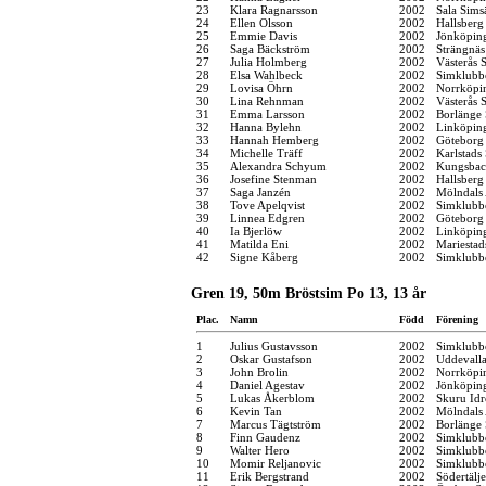
23
Klara Ragnarsson
2002
Sala Sims
24
Ellen Olsson
2002
Hallsber
25
Emmie Davis
2002
Jönköping
26
Saga Bäckström
2002
Strängnä
27
Julia Holmberg
2002
Västerås 
28
Elsa Wahlbeck
2002
Simklubb
29
Lovisa Öhrn
2002
Norrköpi
30
Lina Rehnman
2002
Västerås 
31
Emma Larsson
2002
Borlänge 
32
Hanna Bylehn
2002
Linköpin
33
Hannah Hemberg
2002
Göteborg
34
Michelle Träff
2002
Karlstads
35
Alexandra Schyum
2002
Kungsbac
36
Josefine Stenman
2002
Hallsber
37
Saga Janzén
2002
Mölndals 
38
Tove Apelqvist
2002
Simklubb
39
Linnea Edgren
2002
Göteborg
40
Ia Bjerlöw
2002
Linköpin
41
Matilda Eni
2002
Mariestad
42
Signe Kåberg
2002
Simklubb
Gren 19, 50m Bröstsim Po 13, 13 år
Plac.
Namn
Född
Förening
1
Julius Gustavsson
2002
Simklubb
2
Oskar Gustafson
2002
Uddevall
3
John Brolin
2002
Norrköpi
4
Daniel Agestav
2002
Jönköping
5
Lukas Åkerblom
2002
Skuru Idr
6
Kevin Tan
2002
Mölndals 
7
Marcus Tägtström
2002
Borlänge 
8
Finn Gaudenz
2002
Simklubb
9
Walter Hero
2002
Simklubb
10
Momir Reljanovic
2002
Simklubb
11
Erik Bergstrand
2002
Södertälj