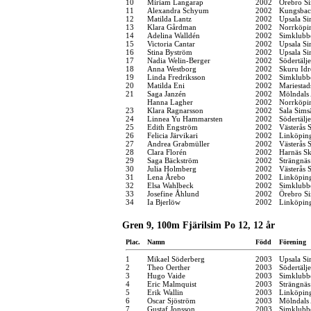
10
Miriam Langarap
2002
Örebro Si
11
Alexandra Schyum
2002
Kungsbac
12
Matilda Lantz
2002
Upsala Si
13
Klara Gårdman
2002
Norrköpi
14
Adelina Walldén
2002
Simklubb
15
Victoria Cantar
2002
Upsala Si
16
Stina Byström
2002
Upsala Si
17
Nadia Welin-Berger
2002
Södertälj
18
Anna Westborg
2002
Skuru Idr
19
Linda Fredriksson
2002
Simklubb
20
Matilda Eni
2002
Mariestad
21
Saga Janzén
2002
Mölndals 
Hanna Lagher
2002
Norrköpi
23
Klara Ragnarsson
2002
Sala Sims
24
Linnea Yu Hammarsten
2002
Södertälj
25
Edith Engström
2002
Västerås 
26
Felicia Järvikari
2002
Linköpin
27
Andrea Grabmüller
2002
Västerås 
28
Clara Florén
2002
Harnäs Sk
29
Saga Bäckström
2002
Strängnä
30
Julia Holmberg
2002
Västerås 
31
Lena Årebo
2002
Linköpin
32
Elsa Wahlbeck
2002
Simklubb
33
Josefine Åhlund
2002
Örebro Si
34
Ia Bjerlöw
2002
Linköpin
Gren 9, 100m Fjärilsim Po 12, 12 år
Plac.
Namn
Född
Förening
1
Mikael Söderberg
2003
Upsala Si
2
Theo Oerther
2003
Södertälj
3
Hugo Vaide
2003
Simklubb
4
Eric Malmquist
2003
Strängnä
5
Erik Wallin
2003
Linköpin
6
Oscar Sjöström
2003
Mölndals 
7
Gustaf Jonsson
2003
Simklubb