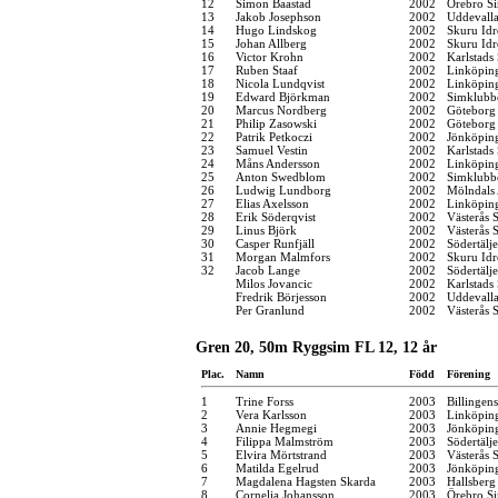
12
Simon Baastad
2002
Örebro Si
13
Jakob Josephson
2002
Uddevall
14
Hugo Lindskog
2002
Skuru Idr
15
Johan Allberg
2002
Skuru Idr
16
Victor Krohn
2002
Karlstads
17
Ruben Staaf
2002
Linköpin
18
Nicola Lundqvist
2002
Linköpin
19
Edward Björkman
2002
Simklubb
20
Marcus Nordberg
2002
Göteborg
21
Philip Zasowski
2002
Göteborg
22
Patrik Petkoczi
2002
Jönköping
23
Samuel Vestin
2002
Karlstads
24
Måns Andersson
2002
Linköpin
25
Anton Swedblom
2002
Simklubb
26
Ludwig Lundborg
2002
Mölndals 
27
Elias Axelsson
2002
Linköpin
28
Erik Söderqvist
2002
Västerås 
29
Linus Björk
2002
Västerås 
30
Casper Runfjäll
2002
Södertälj
31
Morgan Malmfors
2002
Skuru Idr
32
Jacob Lange
2002
Södertälj
Milos Jovancic
2002
Karlstads
Fredrik Börjesson
2002
Uddevall
Per Granlund
2002
Västerås 
Gren 20, 50m Ryggsim FL 12, 12 år
Plac.
Namn
Född
Förening
1
Trine Forss
2003
Billingen
2
Vera Karlsson
2003
Linköpin
3
Annie Hegmegi
2003
Jönköping
4
Filippa Malmström
2003
Södertälj
5
Elvira Mörtstrand
2003
Västerås 
6
Matilda Egelrud
2003
Jönköping
7
Magdalena Hagsten Skarda
2003
Hallsber
8
Cornelia Johansson
2003
Örebro Si