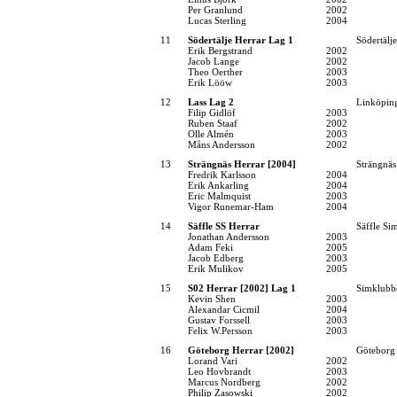
Per Granlund
2002
Lucas Sterling
2004
11
Södertälje Herrar Lag 1
Södertälj
Erik Bergstrand
2002
Jacob Lange
2002
Theo Oerther
2003
Erik Lööw
2003
12
Lass Lag 2
Linköpin
Filip Gidlöf
2003
Ruben Staaf
2002
Olle Almén
2003
Måns Andersson
2002
13
Strängnäs Herrar [2004]
Strängnä
Fredrik Karlsson
2004
Erik Ankarling
2004
Eric Malmquist
2003
Vigor Runemar-Ham
2004
14
Säffle SS Herrar
Säffle Si
Jonathan Andersson
2003
Adam Feki
2005
Jacob Edberg
2003
Erik Mulikov
2005
15
S02 Herrar [2002] Lag 1
Simklubb
Kevin Shen
2003
Alexandar Cicmil
2004
Gustav Forssell
2003
Felix W.Persson
2003
16
Göteborg Herrar [2002]
Göteborg
Lorand Vari
2002
Leo Hovbrandt
2003
Marcus Nordberg
2002
Philip Zasowski
2002