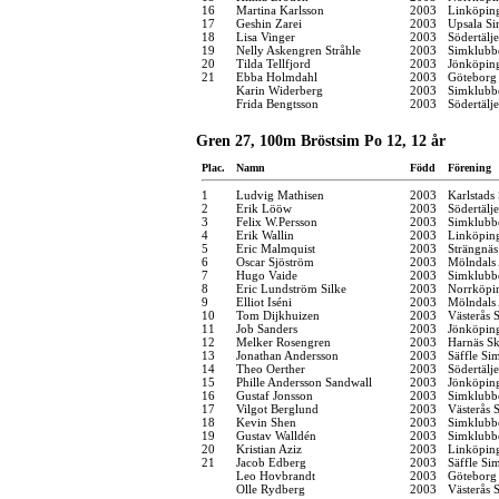
16
Martina Karlsson
2003
Linköpin
17
Geshin Zarei
2003
Upsala Si
18
Lisa Vinger
2003
Södertälj
19
Nelly Askengren Stråhle
2003
Simklubb
20
Tilda Tellfjord
2003
Jönköping
21
Ebba Holmdahl
2003
Göteborg
Karin Widerberg
2003
Simklubb
Frida Bengtsson
2003
Södertälj
Gren 27, 100m Bröstsim Po 12, 12 år
Plac.
Namn
Född
Förening
1
Ludvig Mathisen
2003
Karlstads
2
Erik Lööw
2003
Södertälj
3
Felix W.Persson
2003
Simklubb
4
Erik Wallin
2003
Linköpin
5
Eric Malmquist
2003
Strängnä
6
Oscar Sjöström
2003
Mölndals 
7
Hugo Vaide
2003
Simklubb
8
Eric Lundström Silke
2003
Norrköpi
9
Elliot Iséni
2003
Mölndals 
10
Tom Dijkhuizen
2003
Västerås 
11
Job Sanders
2003
Jönköping
12
Melker Rosengren
2003
Harnäs Sk
13
Jonathan Andersson
2003
Säffle Si
14
Theo Oerther
2003
Södertälj
15
Phille Andersson Sandwall
2003
Jönköping
16
Gustaf Jonsson
2003
Simklubb
17
Vilgot Berglund
2003
Västerås 
18
Kevin Shen
2003
Simklubb
19
Gustav Walldén
2003
Simklubb
20
Kristian Aziz
2003
Linköpin
21
Jacob Edberg
2003
Säffle Si
Leo Hovbrandt
2003
Göteborg
Olle Rydberg
2003
Västerås 