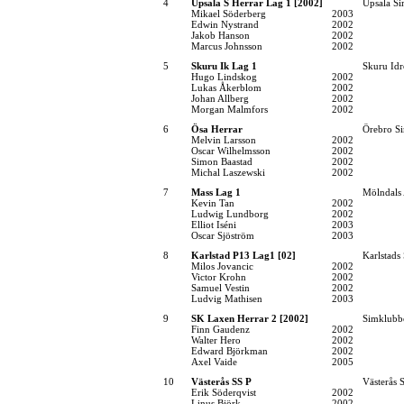
4
Upsala S Herrar Lag 1 [2002]
Upsala Si
Mikael Söderberg
2003
Edwin Nystrand
2002
Jakob Hanson
2002
Marcus Johnsson
2002
5
Skuru Ik Lag 1
Skuru Idr
Hugo Lindskog
2002
Lukas Åkerblom
2002
Johan Allberg
2002
Morgan Malmfors
2002
6
Ösa Herrar
Örebro Si
Melvin Larsson
2002
Oscar Wilhelmsson
2002
Simon Baastad
2002
Michal Laszewski
2002
7
Mass Lag 1
Mölndals 
Kevin Tan
2002
Ludwig Lundborg
2002
Elliot Iséni
2003
Oscar Sjöström
2003
8
Karlstad P13 Lag1 [02]
Karlstads
Milos Jovancic
2002
Victor Krohn
2002
Samuel Vestin
2002
Ludvig Mathisen
2003
9
SK Laxen Herrar 2 [2002]
Simklubb
Finn Gaudenz
2002
Walter Hero
2002
Edward Björkman
2002
Axel Vaide
2005
10
Västerås SS P
Västerås 
Erik Söderqvist
2002
Linus Björk
2002