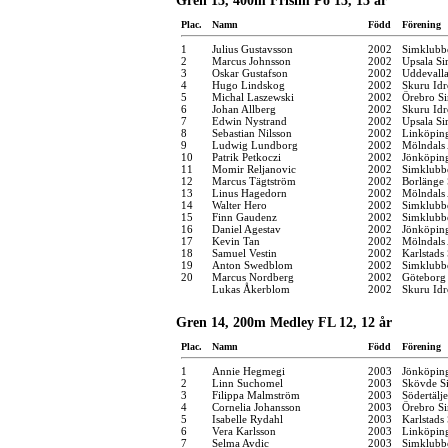
Gren 13, 400m Frisim Po 13, 13 år
Plac.
Namn
Född
Förening
1
Julius Gustavsson
2002
Simklubb
2
Marcus Johnsson
2002
Upsala Si
3
Oskar Gustafson
2002
Uddevall
4
Hugo Lindskog
2002
Skuru Idr
5
Michal Laszewski
2002
Örebro Si
6
Johan Allberg
2002
Skuru Idr
7
Edwin Nystrand
2002
Upsala Si
8
Sebastian Nilsson
2002
Linköpin
9
Ludwig Lundborg
2002
Mölndals 
10
Patrik Petkoczi
2002
Jönköping
11
Momir Reljanovic
2002
Simklubb
12
Marcus Tägtström
2002
Borlänge 
13
Linus Hagedorn
2002
Mölndals 
14
Walter Hero
2002
Simklubb
15
Finn Gaudenz
2002
Simklubb
16
Daniel Agestav
2002
Jönköping
17
Kevin Tan
2002
Mölndals 
18
Samuel Vestin
2002
Karlstads
19
Anton Swedblom
2002
Simklubb
20
Marcus Nordberg
2002
Göteborg
Lukas Åkerblom
2002
Skuru Idr
Gren 14, 200m Medley FL 12, 12 år
Plac.
Namn
Född
Förening
1
Annie Hegmegi
2003
Jönköping
2
Linn Suchomel
2003
Skövde Si
3
Filippa Malmström
2003
Södertälj
4
Cornelia Johansson
2003
Örebro Si
5
Isabelle Rydahl
2003
Karlstads
6
Vera Karlsson
2003
Linköpin
7
Selma Avdic
2003
Simklubb