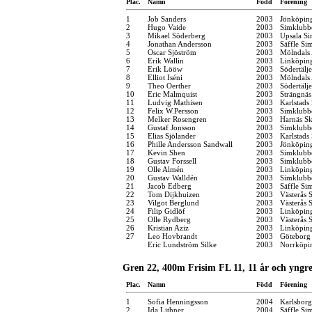
Plac.
Namn
Född
Förening
1
Job Sanders
2003
Jönköping
2
Hugo Vaide
2003
Simklubb
3
Mikael Söderberg
2003
Upsala Si
4
Jonathan Andersson
2003
Säffle Si
5
Oscar Sjöström
2003
Mölndals 
6
Erik Wallin
2003
Linköpin
7
Erik Lööw
2003
Södertälj
8
Elliot Iséni
2003
Mölndals 
9
Theo Oerther
2003
Södertälj
10
Eric Malmquist
2003
Strängnä
11
Ludvig Mathisen
2003
Karlstads
12
Felix W.Persson
2003
Simklubb
13
Melker Rosengren
2003
Harnäs Sk
14
Gustaf Jonsson
2003
Simklubb
15
Elias Sjölander
2003
Karlstads
16
Phille Andersson Sandwall
2003
Jönköping
17
Kevin Shen
2003
Simklubb
18
Gustav Forssell
2003
Simklubb
19
Olle Almén
2003
Linköpin
20
Gustav Walldén
2003
Simklubb
21
Jacob Edberg
2003
Säffle Si
22
Tom Dijkhuizen
2003
Västerås 
23
Vilgot Berglund
2003
Västerås 
24
Filip Gidlöf
2003
Linköpin
25
Olle Rydberg
2003
Västerås 
26
Kristian Aziz
2003
Linköpin
27
Leo Hovbrandt
2003
Göteborg
Eric Lundström Silke
2003
Norrköpi
Gren 22, 400m Frisim FL 11, 11 år och yngr
Plac.
Namn
Född
Förening
1
Sofia Henningsson
2004
Karlsbor
2
Ida Lithner
2004
Säffle Si