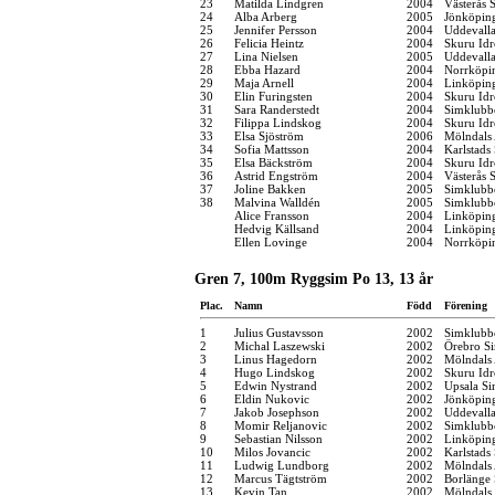
23
Matilda Lindgren
2004
Västerås 
24
Alba Arberg
2005
Jönköping
25
Jennifer Persson
2004
Uddevall
26
Felicia Heintz
2004
Skuru Idr
27
Lina Nielsen
2005
Uddevall
28
Ebba Hazard
2004
Norrköpi
29
Maja Arnell
2004
Linköpin
30
Elin Furingsten
2004
Skuru Idr
31
Sara Randerstedt
2004
Simklubb
32
Filippa Lindskog
2004
Skuru Idr
33
Elsa Sjöström
2006
Mölndals 
34
Sofia Mattsson
2004
Karlstads
35
Elsa Bäckström
2004
Skuru Idr
36
Astrid Engström
2004
Västerås 
37
Joline Bakken
2005
Simklubbe
38
Malvina Walldén
2005
Simklubb
Alice Fransson
2004
Linköpin
Hedvig Källsand
2004
Linköpin
Ellen Lovinge
2004
Norrköpi
Gren 7, 100m Ryggsim Po 13, 13 år
Plac.
Namn
Född
Förening
1
Julius Gustavsson
2002
Simklubb
2
Michal Laszewski
2002
Örebro Si
3
Linus Hagedorn
2002
Mölndals 
4
Hugo Lindskog
2002
Skuru Idr
5
Edwin Nystrand
2002
Upsala Si
6
Eldin Nukovic
2002
Jönköping
7
Jakob Josephson
2002
Uddevall
8
Momir Reljanovic
2002
Simklubb
9
Sebastian Nilsson
2002
Linköpin
10
Milos Jovancic
2002
Karlstads
11
Ludwig Lundborg
2002
Mölndals 
12
Marcus Tägtström
2002
Borlänge 
13
Kevin Tan
2002
Mölndals 