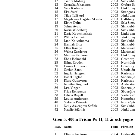
12
Tindra Moberg
2003
Simklubb
13
Cornelia Johansson
2003
Örebro Si
14
Vera Karlsson
2003
Linköpin
15
Elsa Staaf
2003
Strängnä
16
Tilda Tellfjord
2003
Jönköping
17
Magdalena Hagsten Skarda
2003
Hallsber
18
Elvira Dalin
2003
Sala Sims
19
Selma Avdic
2003
Simklubb
20
Karin Widerberg
2003
Simklubb
21
Darja Koutchinskaia
2003
Linköpin
22
Wilma Carlheim
2003
Jönköping
23
Linn Koivuluoma
2003
Simklubb
24
Hannah Fritz
2003
Simklubb
25
Ellen Kampe
2003
Mariestad
26
Wilma Zanderau
2003
Mariestad
27
Martina Karlsson
2003
Linköpin
28
Ebba Holmdahl
2003
Göteborg
29
Hilma Broden
2003
Norrköpi
30
Fannie Gronowitz
2003
Göteborg
31
Geshin Zarei
2003
Upsala Si
32
Ingrid Hellgren
2003
Karlstads
33
Isabel Teglöf
2003
Södertälj
34
Klara Gustavson
2003
Karlstads
35
Jennifer Jingmark
2003
Anderstor
36
Lisa Vinger
2003
Södertälj
37
Frida Bengtsson
2003
Södertälj
38
Felicia Rogell
2003
Västerås 
39
Louise Andersson
2003
Kungsbac
40
Stefanie Petrovic
2003
Norrköpi
41
Nelly Askengren Stråhle
2003
Simklubb
42
Natalie Stjärnås
2003
Jönköping
Gren 5, 400m Frisim Po 11, 11 år och yngre
Plac.
Namn
Född
Förening
1
Elias Robertsson
2004
Uddevall