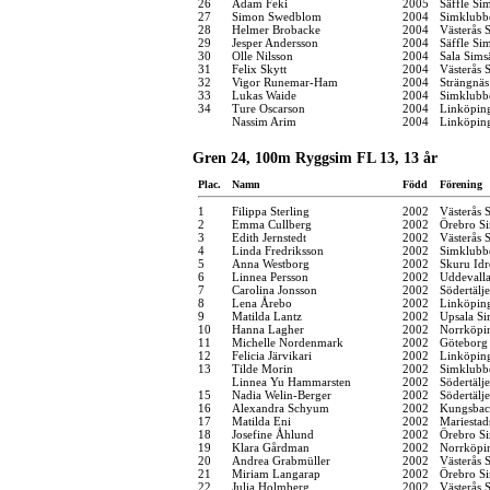
26
Adam Feki
2005
Säffle Si
27
Simon Swedblom
2004
Simklubb
28
Helmer Brobacke
2004
Västerås 
29
Jesper Andersson
2004
Säffle Si
30
Olle Nilsson
2004
Sala Sims
31
Felix Skytt
2004
Västerås 
32
Vigor Runemar-Ham
2004
Strängnä
33
Lukas Waide
2004
Simklubb
34
Ture Oscarson
2004
Linköpin
Nassim Arim
2004
Linköpin
Gren 24, 100m Ryggsim FL 13, 13 år
Plac.
Namn
Född
Förening
1
Filippa Sterling
2002
Västerås 
2
Emma Cullberg
2002
Örebro Si
3
Edith Jernstedt
2002
Västerås 
4
Linda Fredriksson
2002
Simklubb
5
Anna Westborg
2002
Skuru Idr
6
Linnea Persson
2002
Uddevall
7
Carolina Jonsson
2002
Södertälj
8
Lena Årebo
2002
Linköpin
9
Matilda Lantz
2002
Upsala Si
10
Hanna Lagher
2002
Norrköpi
11
Michelle Nordenmark
2002
Göteborg
12
Felicia Järvikari
2002
Linköpin
13
Tilde Morin
2002
Simklubb
Linnea Yu Hammarsten
2002
Södertälj
15
Nadia Welin-Berger
2002
Södertälj
16
Alexandra Schyum
2002
Kungsbac
17
Matilda Eni
2002
Mariestad
18
Josefine Åhlund
2002
Örebro Si
19
Klara Gårdman
2002
Norrköpi
20
Andrea Grabmüller
2002
Västerås 
21
Miriam Langarap
2002
Örebro Si
22
Julia Holmberg
2002
Västerås 