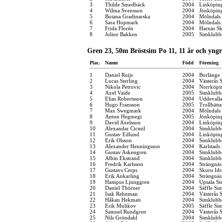
3
Thilde Smedbäck
2004
Linköpin
4
Wilma Svensson
2004
Jönköping
5
Boiana Gradinarska
2004
Mölndals 
6
Sara Hopmark
2004
Mölndals 
7
Frida Florén
2004
Harnäs Sk
8
Joline Bakken
2005
Simklubbe
Gren 23, 50m Bröstsim Po 11, 11 år och yngr
Plac.
Namn
Född
Förening
1
Daniel Ruijs
2004
Borlänge 
2
Lucas Sterling
2004
Västerås 
3
Nikola Petrovic
2004
Norrköpi
4
Axel Vaide
2005
Simklubb
5
Elias Robertsson
2004
Uddevall
6
Hugo Fransson
2005
Trollhätt
7
Max Swegmark
2004
Mölndals 
8
Anton Hegmegi
2005
Jönköping
9
David Axelsson
2004
Linköpin
10
Alexandar Cicmil
2004
Simklubb
11
Gustav Edlund
2004
Linköpin
12
Erik Olsson
2004
Simklubb
13
Alexander Henningsson
2004
Karlstads
14
Gustav Askengren
2004
Simklubb
15
Albin Ekstrand
2004
Simklubb
16
Fredrik Karlsson
2004
Strängnä
17
Gustavs Cerps
2004
Skuru Idr
18
Erik Ankarling
2004
Strängnä
19
Hampus Ljunggren
2004
Upsala Si
20
Daniel Thörner
2004
Säffle Si
21
Isak Rehnman
2004
Västerås 
22
Håkan Hekmati
2004
Simklubb
23
Erik Mulikov
2005
Säffle Si
24
Samuel Rundgren
2004
Västerås 
25
Nils Gröndahl
2004
Simklubb