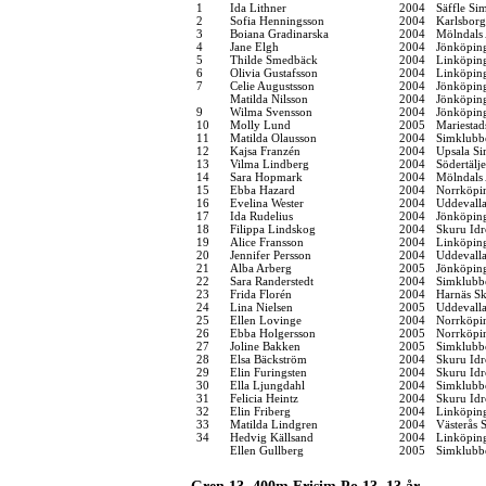
1
Ida Lithner
2004
Säffle Si
2
Sofia Henningsson
2004
Karlsbor
3
Boiana Gradinarska
2004
Mölndals 
4
Jane Elgh
2004
Jönköping
5
Thilde Smedbäck
2004
Linköpin
6
Olivia Gustafsson
2004
Linköpin
7
Celie Augustsson
2004
Jönköping
Matilda Nilsson
2004
Jönköping
9
Wilma Svensson
2004
Jönköping
10
Molly Lund
2005
Mariestad
11
Matilda Olausson
2004
Simklubb
12
Kajsa Franzén
2004
Upsala Si
13
Vilma Lindberg
2004
Södertälj
14
Sara Hopmark
2004
Mölndals 
15
Ebba Hazard
2004
Norrköpi
16
Evelina Wester
2004
Uddevall
17
Ida Rudelius
2004
Jönköping
18
Filippa Lindskog
2004
Skuru Idr
19
Alice Fransson
2004
Linköpin
20
Jennifer Persson
2004
Uddevall
21
Alba Arberg
2005
Jönköping
22
Sara Randerstedt
2004
Simklubb
23
Frida Florén
2004
Harnäs Sk
24
Lina Nielsen
2005
Uddevall
25
Ellen Lovinge
2004
Norrköpi
26
Ebba Holgersson
2005
Norrköpi
27
Joline Bakken
2005
Simklubbe
28
Elsa Bäckström
2004
Skuru Idr
29
Elin Furingsten
2004
Skuru Idr
30
Ella Ljungdahl
2004
Simklubb
31
Felicia Heintz
2004
Skuru Idr
32
Elin Friberg
2004
Linköpin
33
Matilda Lindgren
2004
Västerås 
34
Hedvig Källsand
2004
Linköpin
Ellen Gullberg
2005
Simklubb