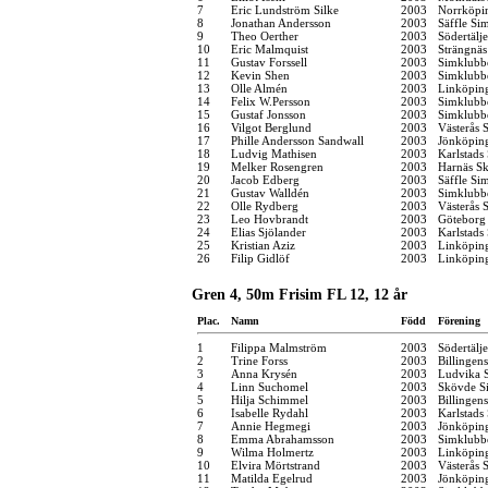
7
Eric Lundström Silke
2003
Norrköpi
8
Jonathan Andersson
2003
Säffle Si
9
Theo Oerther
2003
Södertälj
10
Eric Malmquist
2003
Strängnä
11
Gustav Forssell
2003
Simklubb
12
Kevin Shen
2003
Simklubb
13
Olle Almén
2003
Linköpin
14
Felix W.Persson
2003
Simklubb
15
Gustaf Jonsson
2003
Simklubb
16
Vilgot Berglund
2003
Västerås 
17
Phille Andersson Sandwall
2003
Jönköping
18
Ludvig Mathisen
2003
Karlstads
19
Melker Rosengren
2003
Harnäs Sk
20
Jacob Edberg
2003
Säffle Si
21
Gustav Walldén
2003
Simklubb
22
Olle Rydberg
2003
Västerås 
23
Leo Hovbrandt
2003
Göteborg
24
Elias Sjölander
2003
Karlstads
25
Kristian Aziz
2003
Linköpin
26
Filip Gidlöf
2003
Linköpin
Gren 4, 50m Frisim FL 12, 12 år
Plac.
Namn
Född
Förening
1
Filippa Malmström
2003
Södertälj
2
Trine Forss
2003
Billingen
3
Anna Krysén
2003
Ludvika S
4
Linn Suchomel
2003
Skövde Si
5
Hilja Schimmel
2003
Billingen
6
Isabelle Rydahl
2003
Karlstads
7
Annie Hegmegi
2003
Jönköping
8
Emma Abrahamsson
2003
Simklubb
9
Wilma Holmertz
2003
Linköpin
10
Elvira Mörtstrand
2003
Västerås 
11
Matilda Egelrud
2003
Jönköping