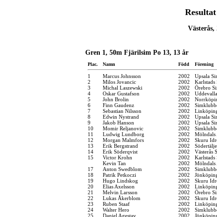
Resulta
Västerås,
Gren 1, 50m Fjärilsim Po 13, 13 år
Plac.
Namn
Född
Förening
1
Marcus Johnsson
2002
Upsala Si
2
Milos Jovancic
2002
Karlstads
3
Michal Laszewski
2002
Örebro Si
4
Oskar Gustafson
2002
Uddevall
5
John Brolin
2002
Norrköpi
6
Finn Gaudenz
2002
Simklubb
7
Sebastian Nilsson
2002
Linköpin
8
Edwin Nystrand
2002
Upsala Si
9
Jakob Hanson
2002
Upsala Si
10
Momir Reljanovic
2002
Simklubb
11
Ludwig Lundborg
2002
Mölndals 
12
Morgan Malmfors
2002
Skuru Idr
13
Erik Bergstrand
2002
Södertälj
14
Erik Söderqvist
2002
Västerås 
15
Victor Krohn
2002
Karlstads
Kevin Tan
2002
Mölndals 
17
Anton Swedblom
2002
Simklubb
18
Patrik Petkoczi
2002
Jönköping
19
Hugo Lindskog
2002
Skuru Idr
20
Elias Axelsson
2002
Linköpin
21
Melvin Larsson
2002
Örebro Si
22
Lukas Åkerblom
2002
Skuru Idr
23
Ruben Staaf
2002
Linköpin
24
Walter Hero
2002
Simklubb
25
Daniel Agestav
2002
Jönköping