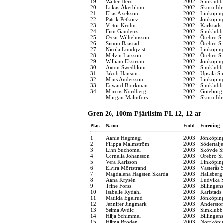
19
Walter Hero
2002
Simklubb
20
Lukas Åkerblom
2002
Skuru Idr
21
Elias Axelsson
2002
Linköpin
22
Patrik Petkoczi
2002
Jönköping
23
Victor Krohn
2002
Karlstads
24
Finn Gaudenz
2002
Simklubb
25
Oscar Wilhelmsson
2002
Örebro Si
26
Simon Baastad
2002
Örebro Si
27
Nicola Lundqvist
2002
Linköpin
28
Melvin Larsson
2002
Örebro Si
29
William Ekström
2002
Jönköping
30
Anton Swedblom
2002
Simklubb
31
Jakob Hanson
2002
Upsala Si
32
Måns Andersson
2002
Linköpin
33
Edward Björkman
2002
Simklubb
34
Marcus Nordberg
2002
Göteborg
Morgan Malmfors
2002
Skuru Idr
Gren 26, 100m Fjärilsim FL 12, 12 år
Plac.
Namn
Född
Förening
1
Annie Hegmegi
2003
Jönköping
2
Filippa Malmström
2003
Södertälj
3
Linn Suchomel
2003
Skövde Si
4
Cornelia Johansson
2003
Örebro Si
5
Vera Karlsson
2003
Linköpin
6
Elvira Mörtstrand
2003
Västerås 
7
Magdalena Hagsten Skarda
2003
Hallsber
8
Anna Krysén
2003
Ludvika S
9
Trine Forss
2003
Billingen
10
Isabelle Rydahl
2003
Karlstads
11
Matilda Egelrud
2003
Jönköping
12
Jennifer Jingmark
2003
Anderstor
13
Selma Avdic
2003
Simklubb
14
Hilja Schimmel
2003
Billingen
15
Hilma Broden
2003
Norrköpi