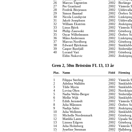
26
Marcus Tägtström
2002
Borlänge 
27
Per Granlund
2002
Västerås 
28
Fredrik Börjesson
2002
Uddevall
29
Simon Baastad
2002
Örebro Si
30
Nicola Lundqvist
2002
Linköpin
31
Jakob Josephson
2002
Uddevall
32
William Ekström
2002
Jönköping
33
Linus Björk
2002
Västerås 
34
Philip Zasowski
2002
Göteborg
35
Oscar Wilhelmsson
2002
Örebro Si
36
Måns Andersson
2002
Linköpin
37
Marcus Nordberg
2002
Göteborg
38
Edward Björkman
2002
Simklubb
39
Casper Runfjäll
2002
Södertälj
40
Lorand Vari
2002
Göteborg
Eldin Nukovic
2002
Jönköping
Gren 2, 50m Bröstsim FL 13, 13 år
Plac.
Namn
Född
Förening
1
Filippa Sterling
2002
Västerås 
2
Adelina Walldén
2002
Simklubb
3
Tilde Morin
2002
Simklubb
4
Lovisa Öhrn
2002
Norrköpi
5
Nadia Welin-Berger
2002
Södertälj
6
Mellie Wijk
2002
Simklubb
7
Edith Jernstedt
2002
Västerås 
8
Julia Månsson
2002
Örebro Si
9
Nadija Sabic
2002
Jönköping
10
Julia Wollentz
2002
Simklubb
11
Michelle Nordenmark
2002
Göteborg
12
Matilda Lantz
2002
Upsala Si
13
Linnea Edgren
2002
Göteborg
14
Julia Holmberg
2002
Västerås 
15
Josefine Stenman
2002
Hallsber