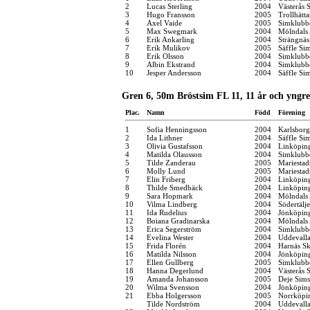
2
Lucas Sterling
2004
Västerås 
3
Hugo Fransson
2005
Trollhätt
4
Axel Vaide
2005
Simklubb
5
Max Swegmark
2004
Mölndals 
6
Erik Ankarling
2004
Strängnä
7
Erik Mulikov
2005
Säffle Si
8
Erik Olsson
2004
Simklubb
9
Albin Ekstrand
2004
Simklubb
10
Jesper Andersson
2004
Säffle Si
Gren 6, 50m Bröstsim FL 11, 11 år och yngre
Plac.
Namn
Född
Förening
1
Sofia Henningsson
2004
Karlsbor
2
Ida Lithner
2004
Säffle Si
3
Olivia Gustafsson
2004
Linköpin
4
Matilda Olausson
2004
Simklubb
5
Tilde Zanderau
2005
Mariestad
6
Molly Lund
2005
Mariestad
7
Elin Friberg
2004
Linköpin
8
Thilde Smedbäck
2004
Linköpin
9
Sara Hopmark
2004
Mölndals 
10
Vilma Lindberg
2004
Södertälj
11
Ida Rudelius
2004
Jönköping
12
Boiana Gradinarska
2004
Mölndals 
13
Erica Segerström
2004
Simklubbe
14
Evelina Wester
2004
Uddevall
15
Frida Florén
2004
Harnäs Sk
16
Matilda Nilsson
2004
Jönköping
17
Ellen Gullberg
2005
Simklubb
18
Hanna Degerlund
2004
Västerås 
19
Amanda Johansson
2005
Deje Sims
20
Wilma Svensson
2004
Jönköping
21
Ebba Holgersson
2005
Norrköpi
Tilde Nordström
2004
Uddevall