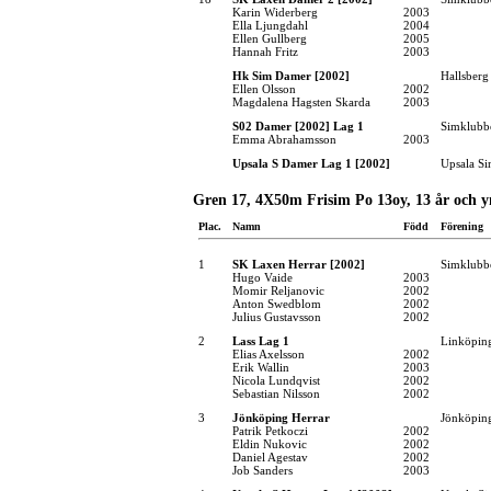
Karin Widerberg
2003
Ella Ljungdahl
2004
Ellen Gullberg
2005
Hannah Fritz
2003
Hk Sim Damer [2002]
Hallsber
Ellen Olsson
2002
Magdalena Hagsten Skarda
2003
S02 Damer [2002] Lag 1
Simklubb
Emma Abrahamsson
2003
Upsala S Damer Lag 1 [2002]
Upsala Si
Gren 17, 4X50m Frisim Po 13oy, 13 år och y
Plac.
Namn
Född
Förening
1
SK Laxen Herrar [2002]
Simklubb
Hugo Vaide
2003
Momir Reljanovic
2002
Anton Swedblom
2002
Julius Gustavsson
2002
2
Lass Lag 1
Linköpin
Elias Axelsson
2002
Erik Wallin
2003
Nicola Lundqvist
2002
Sebastian Nilsson
2002
3
Jönköping Herrar
Jönköping
Patrik Petkoczi
2002
Eldin Nukovic
2002
Daniel Agestav
2002
Job Sanders
2003