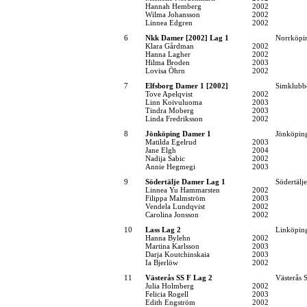
Hannah Hemberg
2002
Wilma Johansson
2002
Linnea Edgren
2002
6
Nkk Damer [2002] Lag 1
Norrköpi
Klara Gårdman
2002
Hanna Lagher
2002
Hilma Broden
2003
Lovisa Öhrn
2002
7
Elfsborg Damer 1 [2002]
Simklubb
Tove Apelqvist
2002
Linn Koivuluoma
2003
Tindra Moberg
2003
Linda Fredriksson
2002
8
Jönköping Damer 1
Jönköping
Matilda Egelrud
2003
Jane Elgh
2004
Nadija Sabic
2002
Annie Hegmegi
2003
9
Södertälje Damer Lag 1
Södertälj
Linnea Yu Hammarsten
2002
Filippa Malmström
2003
Vendela Lundqvist
2002
Carolina Jonsson
2002
10
Lass Lag 2
Linköpin
Hanna Bylehn
2002
Martina Karlsson
2003
Darja Koutchinskaia
2003
Ia Bjerlöw
2002
11
Västerås SS F Lag 2
Västerås 
Julia Holmberg
2002
Felicia Rogell
2003
Edith Engström
2002