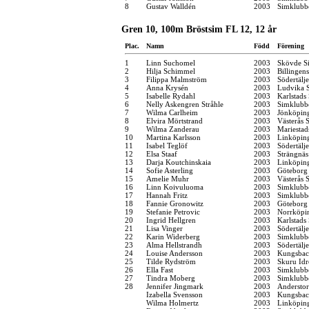
8
Gustav Walldén
2003
Simklubb
Gren 10, 100m Bröstsim FL 12, 12 år
Plac.
Namn
Född
Förening
1
Linn Suchomel
2003
Skövde Si
2
Hilja Schimmel
2003
Billingen
3
Filippa Malmström
2003
Södertälj
4
Anna Krysén
2003
Ludvika S
5
Isabelle Rydahl
2003
Karlstads
6
Nelly Askengren Stråhle
2003
Simklubb
7
Wilma Carlheim
2003
Jönköping
8
Elvira Mörtstrand
2003
Västerås 
9
Wilma Zanderau
2003
Mariestad
10
Martina Karlsson
2003
Linköpin
11
Isabel Teglöf
2003
Södertälj
12
Elsa Staaf
2003
Strängnä
13
Darja Koutchinskaia
2003
Linköpin
14
Sofie Asterling
2003
Göteborg
15
Amelie Muhr
2003
Västerås 
16
Linn Koivuluoma
2003
Simklubb
17
Hannah Fritz
2003
Simklubb
18
Fannie Gronowitz
2003
Göteborg
19
Stefanie Petrovic
2003
Norrköpi
20
Ingrid Hellgren
2003
Karlstads
21
Lisa Vinger
2003
Södertälj
22
Karin Widerberg
2003
Simklubb
23
Alma Hellstrandh
2003
Södertälj
24
Louise Andersson
2003
Kungsbac
25
Tilde Rydström
2003
Skuru Idr
26
Ella Fast
2003
Simklubb
27
Tindra Moberg
2003
Simklubb
28
Jennifer Jingmark
2003
Anderstor
Izabella Svensson
2003
Kungsbac
Wilma Holmertz
2003
Linköpin