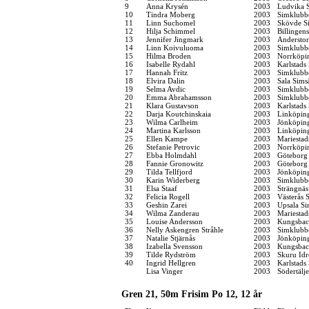
9
Anna Krysén
2003
Ludvika S
10
Tindra Moberg
2003
Simklubb
11
Linn Suchomel
2003
Skövde Si
12
Hilja Schimmel
2003
Billingen
13
Jennifer Jingmark
2003
Anderstor
14
Linn Koivuluoma
2003
Simklubb
15
Hilma Broden
2003
Norrköpi
16
Isabelle Rydahl
2003
Karlstads
17
Hannah Fritz
2003
Simklubb
18
Elvira Dalin
2003
Sala Sims
19
Selma Avdic
2003
Simklubb
20
Emma Abrahamsson
2003
Simklubb
21
Klara Gustavson
2003
Karlstads
22
Darja Koutchinskaia
2003
Linköpin
23
Wilma Carlheim
2003
Jönköping
24
Martina Karlsson
2003
Linköpin
25
Ellen Kampe
2003
Mariestad
26
Stefanie Petrovic
2003
Norrköpi
27
Ebba Holmdahl
2003
Göteborg
28
Fannie Gronowitz
2003
Göteborg
29
Tilda Tellfjord
2003
Jönköping
30
Karin Widerberg
2003
Simklubb
31
Elsa Staaf
2003
Strängnä
32
Felicia Rogell
2003
Västerås 
33
Geshin Zarei
2003
Upsala Si
34
Wilma Zanderau
2003
Mariestad
35
Louise Andersson
2003
Kungsbac
36
Nelly Askengren Stråhle
2003
Simklubb
37
Natalie Stjärnås
2003
Jönköping
38
Izabella Svensson
2003
Kungsbac
39
Tilde Rydström
2003
Skuru Idr
40
Ingrid Hellgren
2003
Karlstads
Lisa Vinger
2003
Södertälj
Gren 21, 50m Frisim Po 12, 12 år