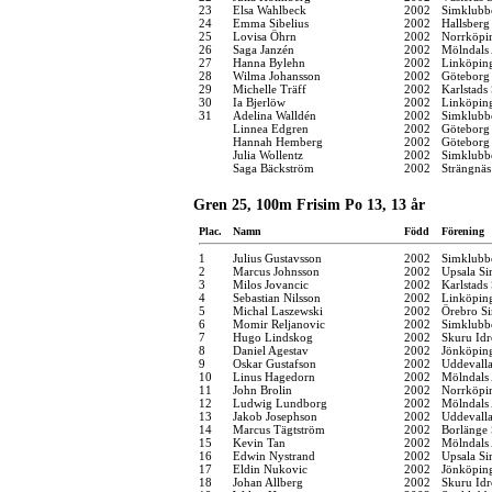
23
Elsa Wahlbeck
2002
Simklubb
24
Emma Sibelius
2002
Hallsber
25
Lovisa Öhrn
2002
Norrköpi
26
Saga Janzén
2002
Mölndals 
27
Hanna Bylehn
2002
Linköpin
28
Wilma Johansson
2002
Göteborg
29
Michelle Träff
2002
Karlstads
30
Ia Bjerlöw
2002
Linköpin
31
Adelina Walldén
2002
Simklubb
Linnea Edgren
2002
Göteborg
Hannah Hemberg
2002
Göteborg
Julia Wollentz
2002
Simklubb
Saga Bäckström
2002
Strängnä
Gren 25, 100m Frisim Po 13, 13 år
Plac.
Namn
Född
Förening
1
Julius Gustavsson
2002
Simklubb
2
Marcus Johnsson
2002
Upsala Si
3
Milos Jovancic
2002
Karlstads
4
Sebastian Nilsson
2002
Linköpin
5
Michal Laszewski
2002
Örebro Si
6
Momir Reljanovic
2002
Simklubb
7
Hugo Lindskog
2002
Skuru Idr
8
Daniel Agestav
2002
Jönköping
9
Oskar Gustafson
2002
Uddevall
10
Linus Hagedorn
2002
Mölndals 
11
John Brolin
2002
Norrköpi
12
Ludwig Lundborg
2002
Mölndals 
13
Jakob Josephson
2002
Uddevall
14
Marcus Tägtström
2002
Borlänge 
15
Kevin Tan
2002
Mölndals 
16
Edwin Nystrand
2002
Upsala Si
17
Eldin Nukovic
2002
Jönköping
18
Johan Allberg
2002
Skuru Idr