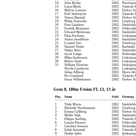
14
John Brolin
2002
Norrköpi
15
Linus Björk
2002
Västerås 
16
Melvin Larsson
2002
Örebro Si
17
Erik Söderqvist
2002
Västerås 
18
Simon Baastad
2002
Örebro Si
19
Philip Zasowski
2002
Göteborg
20
Finn Gaudenz
2002
Simklubb
21
Fredrik Börjesson
2002
Uddevall
22
Edward Björkman
2002
Simklubb
23
Elias Axelsson
2002
Linköpin
24
Anton Swedblom
2002
Simklubb
25
Lorand Vari
2002
Göteborg
26
Samuel Vestin
2002
Karlstads
27
Walter Hero
2002
Simklubb
28
Jacob Lange
2002
Södertälj
29
Måns Andersson
2002
Linköpin
30
Ruben Staaf
2002
Linköpin
31
William Ekström
2002
Jönköping
Nicola Lundqvist
2002
Linköpin
Johan Allberg
2002
Skuru Idr
Per Granlund
2002
Västerås 
Oscar Wilhelmsson
2002
Örebro Si
Gren 8, 100m Frisim FL 13, 13 år
Plac.
Namn
Född
Förening
1
Tilde Morin
2002
Simklubb
2
Michelle Nordenmark
2002
Göteborg
3
Emma Cullberg
2002
Örebro Si
4
Mellie Wijk
2002
Simklubb
5
Filippa Sterling
2002
Västerås 
6
Linnea Persson
2002
Uddevall
7
Carolina Jonsson
2002
Södertälj
8
Edith Jernstedt
2002
Västerås 
9
Nadija Sabic
2002
Jönköping