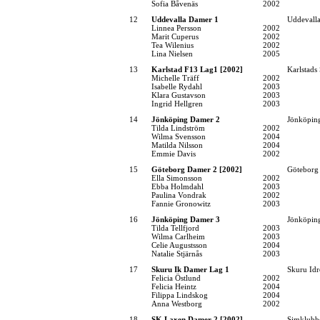
Sofia Båvenäs
2002
12
Uddevalla Damer 1
Uddevall
Linnea Persson
2002
Marit Cuperus
2002
Tea Wilenius
2002
Lina Nielsen
2005
13
Karlstad F13 Lag1 [2002]
Karlstads
Michelle Träff
2002
Isabelle Rydahl
2003
Klara Gustavson
2003
Ingrid Hellgren
2003
14
Jönköping Damer 2
Jönköping
Tilda Lindström
2002
Wilma Svensson
2004
Matilda Nilsson
2004
Emmie Davis
2002
15
Göteborg Damer 2 [2002]
Göteborg
Ella Simonsson
2002
Ebba Holmdahl
2003
Paulina Vondrak
2002
Fannie Gronowitz
2003
16
Jönköping Damer 3
Jönköping
Tilda Tellfjord
2003
Wilma Carlheim
2003
Celie Augustsson
2004
Natalie Stjärnås
2003
17
Skuru Ik Damer Lag 1
Skuru Idr
Felicia Östlund
2002
Felicia Heintz
2004
Filippa Lindskog
2004
Anna Westborg
2002
18
SK Laxen Damer 2 [2002]
Simklubb