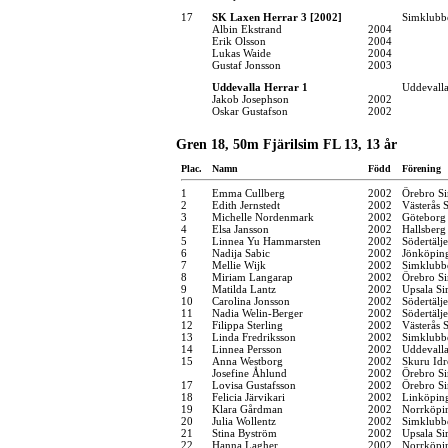
17
SK Laxen Herrar 3 [2002]
Simklubb
Albin Ekstrand
2004
Erik Olsson
2004
Lukas Waide
2004
Gustaf Jonsson
2003
Uddevalla Herrar 1
Uddevall
Jakob Josephson
2002
Oskar Gustafson
2002
Gren 18, 50m Fjärilsim FL 13, 13 år
Plac.
Namn
Född
Förening
1
Emma Cullberg
2002
Örebro Si
2
Edith Jernstedt
2002
Västerås 
3
Michelle Nordenmark
2002
Göteborg
4
Elsa Jansson
2002
Hallsber
5
Linnea Yu Hammarsten
2002
Södertälj
6
Nadija Sabic
2002
Jönköping
7
Mellie Wijk
2002
Simklubb
8
Miriam Langarap
2002
Örebro Si
9
Matilda Lantz
2002
Upsala Si
10
Carolina Jonsson
2002
Södertälj
11
Nadia Welin-Berger
2002
Södertälj
12
Filippa Sterling
2002
Västerås 
13
Linda Fredriksson
2002
Simklubb
14
Linnea Persson
2002
Uddevall
15
Anna Westborg
2002
Skuru Idr
Josefine Åhlund
2002
Örebro Si
17
Lovisa Gustafsson
2002
Örebro Si
18
Felicia Järvikari
2002
Linköpin
19
Klara Gårdman
2002
Norrköpi
20
Julia Wollentz
2002
Simklubb
21
Stina Byström
2002
Upsala Si
22
Hanna Lagher
2002
Norrköpi