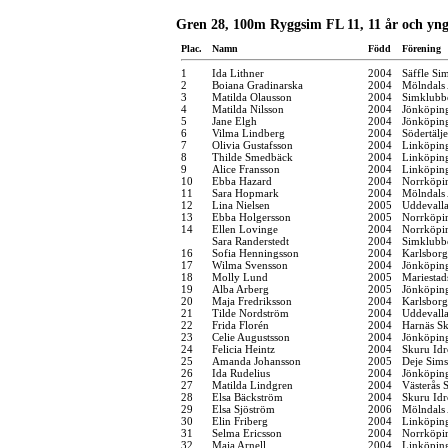
Gren 28, 100m Ryggsim FL 11, 11 år och yn
Plac.
Namn
Född
Förening
1
Ida Lithner
2004
Säffle Si
2
Boiana Gradinarska
2004
Mölndals 
3
Matilda Olausson
2004
Simklubb
4
Matilda Nilsson
2004
Jönköping
5
Jane Elgh
2004
Jönköping
6
Vilma Lindberg
2004
Södertälj
7
Olivia Gustafsson
2004
Linköpin
8
Thilde Smedbäck
2004
Linköpin
9
Alice Fransson
2004
Linköpin
10
Ebba Hazard
2004
Norrköpi
11
Sara Hopmark
2004
Mölndals 
12
Lina Nielsen
2005
Uddevall
13
Ebba Holgersson
2005
Norrköpi
14
Ellen Lovinge
2004
Norrköpi
Sara Randerstedt
2004
Simklubb
16
Sofia Henningsson
2004
Karlsbor
17
Wilma Svensson
2004
Jönköping
18
Molly Lund
2005
Mariestad
19
Alba Arberg
2005
Jönköping
20
Maja Fredriksson
2004
Karlsbor
21
Tilde Nordström
2004
Uddevall
22
Frida Florén
2004
Harnäs Sk
23
Celie Augustsson
2004
Jönköping
24
Felicia Heintz
2004
Skuru Idr
25
Amanda Johansson
2005
Deje Sims
26
Ida Rudelius
2004
Jönköping
27
Matilda Lindgren
2004
Västerås 
28
Elsa Bäckström
2004
Skuru Idr
29
Elsa Sjöström
2006
Mölndals 
30
Elin Friberg
2004
Linköpin
31
Selma Ericsson
2004
Norrköpi
32
Maja Arnell
2004
Linköpin