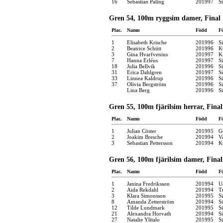
16
Sebastian Paling
201997
S
Gren 54, 100m ryggsim damer, Final
Plac.
Namn
Född
F
1
Elisabeth Krische
201996
S
2
Beatrice Schütt
201996
K
3
Gina Hvarfvenius
201997
K
7
Hanna Erléus
201997
S
18
Julia Bellvik
201996
S
31
Erica Dahlgren
201997
S
33
Linnea Kaldrup
201996
S
37
Olivia Bergström
201996
S
Lina Berg
201996
S
Gren 55, 100m fjärilsim herrar, Final
Plac.
Namn
Född
F
1
Julian Cöster
201995
G
2
Joakim Bresche
201994
V
3
Sebastian Pettersson
201994
K
Gren 56, 100m fjärilsim damer, Final
Plac.
Namn
Född
F
1
Janina Fredriksson
201994
U
2
Aida Rekdahl
201994
T
3
Klara Simonsson
201995
S
8
Amanda Zetterström
201994
S
12
Tilde Lundmark
201995
S
21
Alexandra Horvath
201994
S
27
Natalie Ylitalo
201995
S