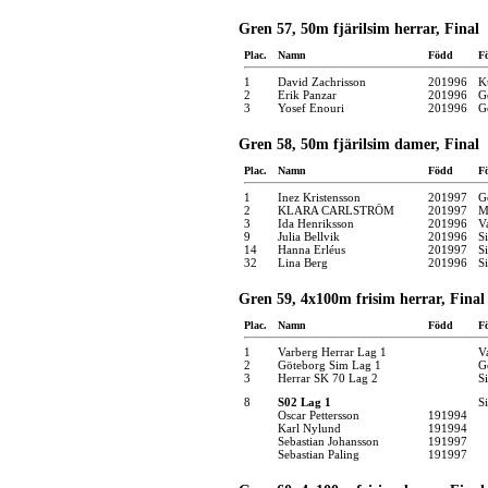
Gren 57, 50m fjärilsim herrar, Final
Plac.
Namn
Född
F
1
David Zachrisson
201996
K
2
Erik Panzar
201996
G
3
Yosef Enouri
201996
G
Gren 58, 50m fjärilsim damer, Final
Plac.
Namn
Född
F
1
Inez Kristensson
201997
G
2
KLARA CARLSTRÖM
201997
M
3
Ida Henriksson
201996
V
9
Julia Bellvik
201996
S
14
Hanna Erléus
201997
S
32
Lina Berg
201996
S
Gren 59, 4x100m frisim herrar, Final
Plac.
Namn
Född
F
1
Varberg Herrar Lag 1
V
2
Göteborg Sim Lag 1
G
3
Herrar SK 70 Lag 2
S
8
S02 Lag 1
S
Oscar Pettersson
191994
Karl Nylund
191994
Sebastian Johansson
191997
Sebastian Paling
191997