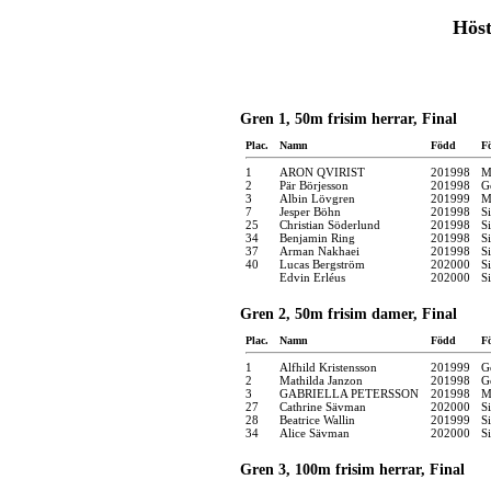
Höst
Gren 1, 50m frisim herrar, Final
Plac.
Namn
Född
F
1
ARON QVIRIST
201998
M
2
Pär Börjesson
201998
G
3
Albin Lövgren
201999
M
7
Jesper Böhn
201998
S
25
Christian Söderlund
201998
S
34
Benjamin Ring
201998
S
37
Arman Nakhaei
201998
S
40
Lucas Bergström
202000
S
Edvin Erléus
202000
S
Gren 2, 50m frisim damer, Final
Plac.
Namn
Född
F
1
Alfhild Kristensson
201999
G
2
Mathilda Janzon
201998
G
3
GABRIELLA PETERSSON
201998
M
27
Cathrine Sävman
202000
S
28
Beatrice Wallin
201999
S
34
Alice Sävman
202000
S
Gren 3, 100m frisim herrar, Final