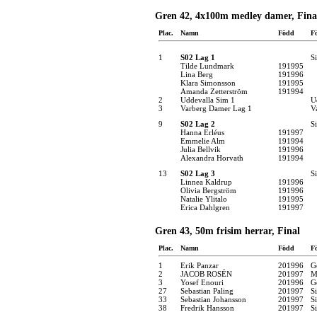
Gren 42, 4x100m medley damer, Fina
Plac.
Namn
Född
F
1
S02 Lag 1
S
Tilde Lundmark
191995
Lina Berg
191996
Klara Simonsson
191995
Amanda Zetterström
191994
2
Uddevalla Sim 1
U
3
Varberg Damer Lag 1
V
9
S02 Lag 2
S
Hanna Erléus
191997
Emmelie Alm
191994
Julia Bellvik
191996
Alexandra Horvath
191994
13
S02 Lag 3
S
Linnea Kaldrup
191996
Olivia Bergström
191996
Natalie Ylitalo
191995
Erica Dahlgren
191997
Gren 43, 50m frisim herrar, Final
Plac.
Namn
Född
F
1
Erik Panzar
201996
G
2
JACOB ROSÉN
201997
M
3
Yosef Enouri
201996
G
27
Sebastian Paling
201997
S
33
Sebastian Johansson
201997
S
38
Fredrik Hansson
201997
S