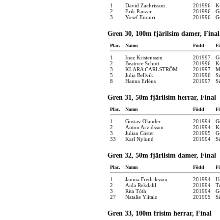
1
David Zachrisson
201996
K
2
Erik Panzar
201996
G
3
Yosef Enouri
201996
G
Gren 30, 100m fjärilsim damer, Final
Plac.
Namn
Född
F
1
Inez Kristensson
201997
G
2
Beatrice Schütt
201996
K
3
KLARA CARLSTRÖM
201997
M
5
Julia Bellvik
201996
S
8
Hanna Erléus
201997
S
Gren 31, 50m fjärilsim herrar, Final
Plac.
Namn
Född
F
1
Gustav Olander
201994
G
2
Anton Arvidsson
201994
K
3
Julian Cöster
201995
G
33
Karl Nylund
201994
S
Gren 32, 50m fjärilsim damer, Final
Plac.
Namn
Född
F
1
Janina Fredriksson
201994
U
2
Aida Rekdahl
201994
T
3
Rita Tóth
201994
G
27
Natalie Ylitalo
201995
S
Gren 33, 100m frisim herrar, Final