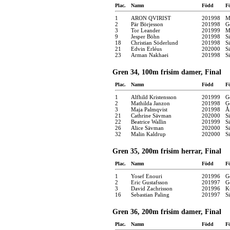
Plac.
Namn
Född
F
1
ARON QVIRIST
201998
M
2
Pär Börjesson
201998
G
3
Tor Leander
201999
M
9
Jesper Böhn
201998
S
18
Christian Söderlund
201998
S
21
Edvin Erléus
202000
S
23
Arman Nakhaei
201998
S
Gren 34, 100m frisim damer, Final
Plac.
Namn
Född
F
1
Alfhild Kristensson
201999
G
2
Mathilda Janzon
201998
G
3
Maja Palmqvist
201998
Å
21
Cathrine Sävman
202000
S
22
Beatrice Wallin
201999
S
26
Alice Sävman
202000
S
32
Malin Kaldrup
202000
S
Gren 35, 200m frisim herrar, Final
Plac.
Namn
Född
F
1
Yosef Enouri
201996
G
2
Eric Gustafsson
201997
G
3
David Zachrisson
201996
K
16
Sebastian Paling
201997
S
Gren 36, 200m frisim damer, Final
Plac.
Namn
Född
F