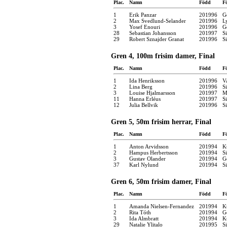
Plac.
Namn
Född
F
1
Erik Panzar
201996
G
2
Max Svedlund-Selander
201996
L
3
Yosef Enouri
201996
G
28
Sebastian Johansson
201997
S
29
Robert Sznajder Granat
201996
S
Gren 4, 100m frisim damer, Final
Plac.
Namn
Född
F
1
Ida Henriksson
201996
V
2
Lina Berg
201996
S
3
Louise Hjalmarsson
201997
M
11
Hanna Erléus
201997
S
12
Julia Bellvik
201996
S
Gren 5, 50m frisim herrar, Final
Plac.
Namn
Född
F
1
Anton Arvidsson
201994
K
2
Hampus Herbertsson
201994
S
3
Gustav Olander
201994
G
37
Karl Nylund
201994
S
Gren 6, 50m frisim damer, Final
Plac.
Namn
Född
F
1
Amanda Nielsen-Fernandez
201994
K
2
Rita Tóth
201994
G
3
Ida Almbratt
201994
K
29
Natalie Ylitalo
201995
S