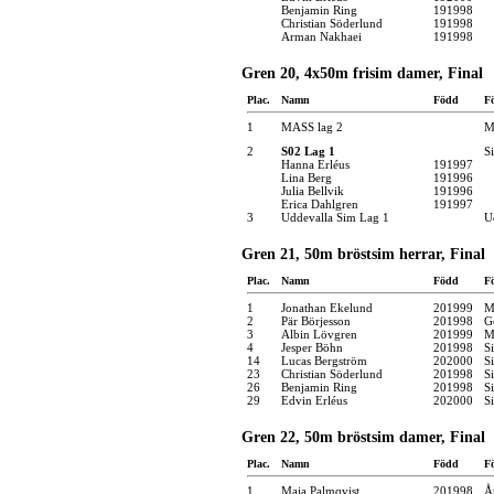
Benjamin Ring
191998
Christian Söderlund
191998
Arman Nakhaei
191998
Gren 20, 4x50m frisim damer, Final
Plac.
Namn
Född
F
1
MASS lag 2
M
2
S02 Lag 1
S
Hanna Erléus
191997
Lina Berg
191996
Julia Bellvik
191996
Erica Dahlgren
191997
3
Uddevalla Sim Lag 1
U
Gren 21, 50m bröstsim herrar, Final
Plac.
Namn
Född
F
1
Jonathan Ekelund
201999
M
2
Pär Börjesson
201998
G
3
Albin Lövgren
201999
M
4
Jesper Böhn
201998
S
14
Lucas Bergström
202000
S
23
Christian Söderlund
201998
S
26
Benjamin Ring
201998
S
29
Edvin Erléus
202000
S
Gren 22, 50m bröstsim damer, Final
Plac.
Namn
Född
F
1
Maja Palmqvist
201998
Å