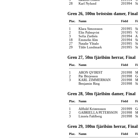
28
Karl Nylund
201994
S
Gren 26, 100m bröstsim damer, Final
Plac.
Namn
Född
F
1
Klara Simonsson
201995
S
2
Elin Palmqvist
201995
V
3
Sofia Ziethén
201994
A
18
Emmelie Alm
201994
S
27
Natalie Ylitalo
201995
S
29
Tilde Lundmark
201995
S
Gren 27, 50m fjärilsim herrar, Final
Plac.
Namn
Född
F
1
ARON QVIRIST
201998
M
2
Pär Börjesson
201998
G
3
KARL ZIMMERMAN
201998
M
Benjamin Ring
201998
S
Gren 28, 50m fjärilsim damer, Final
Plac.
Namn
Född
F
1
Alfhild Kristensson
201999
G
2
GABRIELLA PETERSSON
201998
M
3
Linnéa Fahlberg
201998
S
Gren 29, 100m fjärilsim herrar, Final
Plac.
Namn
Född
F