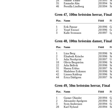
28
Natalie Ylitalo
201995
S
35
Emmelie Alm
201994
S
46
Pernilla Lindberg
201994
S
Gren 47, 100m bröstsim herrar, Final
Plac.
Namn
Född
F
1
Erik Panzar
201996
G
2
Yosef Enouri
201996
G
3
Kalle Svensson
201997
L
Gren 48, 100m bröstsim damer, Final
Plac.
Namn
Född
F
1
Lina Berg
201996
S
2
Elisabeth Krische
201996
S
3
Julia Nordqvist
201997
U
10
Olivia Bergström
201996
S
22
Julia Bellvik
201996
S
31
Hanna Erléus
201997
S
41
Madelene Eriksson
201996
S
42
Linnea Kaldrup
201996
S
44
Erica Dahlgren
201997
S
Gren 49, 50m bröstsim herrar, Final
Plac.
Namn
Född
F
1
Gustav Olander
201994
G
2
Alexander Apelgren
201994
S
3
Sven Andersson
201994
G
28
Karl Nylund
201994
S