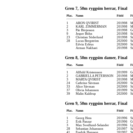
Gren 7, 50m ryggsim herrar, Final
Plac.
Namn
Född
F
1
ARON QVIRIST
201998
M
2
KARL ZIMMERMAN
201998
M
3
Pär Börjesson
201998
G
9
Jesper Böhn
201998
S
23
Christian Söderlund
201998
S
28
Lucas Bergström
202000
S
Edvin Erléus
202000
S
Arman Nakhaei
201998
S
Gren 8, 50m ryggsim damer, Final
Plac.
Namn
Född
F
1
Alfhild Kristensson
201999
G
2
GABRIELLA PETERSSON
201998
M
3
MARTA QVIRIST
201998
M
24
Cathrine Sävman
202000
S
33
Alice Sävman
202000
S
37
Olivia Johansson
201999
S
39
Malin Kaldrup
202000
S
Gren 9, 50m ryggsim herrar, Final
Plac.
Namn
Född
F
1
Georg Hess
201996
S
2
Erik Panzar
201996
G
3
Max Svedlund-Selander
201996
L
28
Sebastian Johansson
201997
S
41
Fredrik Hansson
201997
S