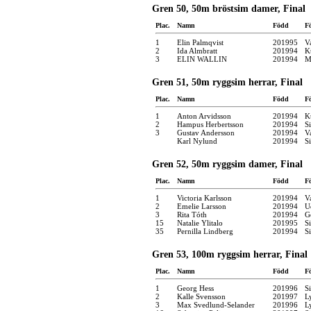
Gren 50, 50m bröstsim damer, Final
Plac.
Namn
Född
F
1
Elin Palmqvist
201995
V
2
Ida Almbratt
201994
K
3
ELIN WALLIN
201994
M
Gren 51, 50m ryggsim herrar, Final
Plac.
Namn
Född
F
1
Anton Arvidsson
201994
K
2
Hampus Herbertsson
201994
S
3
Gustav Andersson
201994
V
Karl Nylund
201994
S
Gren 52, 50m ryggsim damer, Final
Plac.
Namn
Född
F
1
Victoria Karlsson
201994
V
2
Emelie Larsson
201994
U
3
Rita Tóth
201994
G
15
Natalie Ylitalo
201995
S
35
Pernilla Lindberg
201994
S
Gren 53, 100m ryggsim herrar, Final
Plac.
Namn
Född
F
1
Georg Hess
201996
S
2
Kalle Svensson
201997
L
3
Max Svedlund-Selander
201996
L