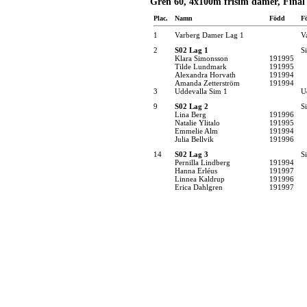
Gren 60, 4x100m frisim damer, Final
Plac.
Namn
Född
F
1
Varberg Damer Lag 1
V
2
S02 Lag 1
S
Klara Simonsson
191995
Tilde Lundmark
191995
Alexandra Horvath
191994
Amanda Zetterström
191994
3
Uddevalla Sim 1
U
9
S02 Lag 2
S
Lina Berg
191996
Natalie Ylitalo
191995
Emmelie Alm
191994
Julia Bellvik
191996
14
S02 Lag 3
S
Pernilla Lindberg
191994
Hanna Erléus
191997
Linnea Kaldrup
191996
Erica Dahlgren
191997