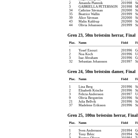
2
Amanda Platenik
201998
S
3
GABRIELLA PETERSSON
201998
M
34
Cathrine Sävman
202000
S
35
Beatrice Wallin
201999
S
39
Alice Sävman
202000
S
43
Malin Kaldrup
202000
S
44
Olivia Johansson
201999
S
Gren 23, 50m bröstsim herrar, Final
Plac.
Namn
Född
F
1
Yosef Enouri
201996
G
2
Noa Koch
201996
U
3
Isac Abraham
201996
G
32
Sebastian Johansson
201997
S
Gren 24, 50m bröstsim damer, Final
Plac.
Namn
Född
F
1
Lina Berg
201996
S
2
Elisabeth Krische
201996
S
3
Felicia Andersson
201997
U
9
Olivia Bergström
201996
S
21
Julia Bellvik
201996
S
37
Madelene Eriksson
201996
S
Gren 25, 100m bröstsim herrar, Final
Plac.
Namn
Född
F
1
Sven Andersson
201994
G
2
Tony Brkic
201994
S
3
Rasmus Olsson
201994
T