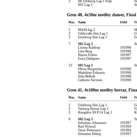
3
SK Elfsborg Lag 1 Pojk
S
S02 Lag 1
S
Gren 40, 4x50m medley damer, Final
Plac.
Namn
Född
F
1
MASS lag 2
M
2
Uddevalla Sim Lag 1
U
3
Göteborg Sim Lag 1
G
7
S02 Lag 1
S
Linnea Kaldrup
191996
Lina Berg
191996
Hanna Erléus
191997
Erica Dahlgren
191997
12
S02 Lag 2
S
Olivia Bergström
191996
Madelene Eriksson
191996
Julia Bellvik
191996
Cathrine Sävman
192000
Gren 41, 4x100m medley herrar, Fina
Plac.
Namn
Född
F
1
Göteborg Sim Lag 1
G
2
Varberg Herrar Lag 1
V
3
Kungälvs SS P.14 Lag 1
K
9
S02 Lag 1
S
Sebastian Johansson
191997
Karl Nylund
191994
Oscar Pettersson
191994
Sebastian Paling
191997