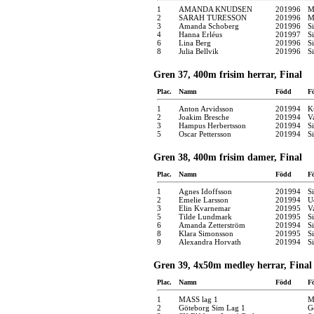
1
AMANDA KNUDSEN
201996
M
2
SARAH TURESSON
201996
M
3
Amanda Schoberg
201996
S
4
Hanna Erléus
201997
S
6
Lina Berg
201996
S
8
Julia Bellvik
201996
S
Gren 37, 400m frisim herrar, Final
Plac.
Namn
Född
F
1
Anton Arvidsson
201994
K
2
Joakim Bresche
201994
V
3
Hampus Herbertsson
201994
S
5
Oscar Pettersson
201994
S
Gren 38, 400m frisim damer, Final
Plac.
Namn
Född
F
1
Agnes Idoffsson
201994
S
2
Emelie Larsson
201994
U
3
Elin Kvarnemar
201995
V
5
Tilde Lundmark
201995
S
6
Amanda Zetterström
201994
S
8
Klara Simonsson
201995
S
9
Alexandra Horvath
201994
S
Gren 39, 4x50m medley herrar, Final
Plac.
Namn
Född
F
1
MASS lag 1
M
2
Göteborg Sim Lag 1
G