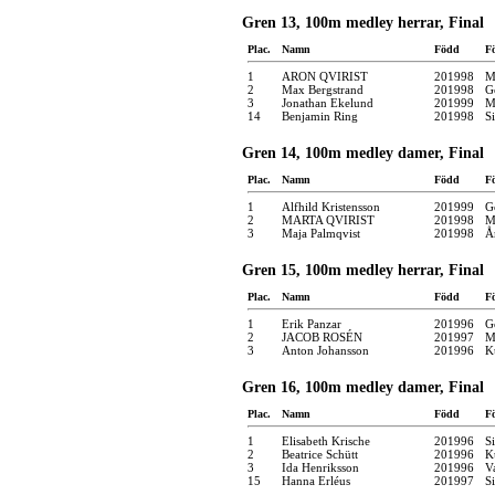
Gren 13, 100m medley herrar, Final
Plac.
Namn
Född
F
1
ARON QVIRIST
201998
M
2
Max Bergstrand
201998
G
3
Jonathan Ekelund
201999
M
14
Benjamin Ring
201998
S
Gren 14, 100m medley damer, Final
Plac.
Namn
Född
F
1
Alfhild Kristensson
201999
G
2
MARTA QVIRIST
201998
M
3
Maja Palmqvist
201998
Å
Gren 15, 100m medley herrar, Final
Plac.
Namn
Född
F
1
Erik Panzar
201996
G
2
JACOB ROSÉN
201997
M
3
Anton Johansson
201996
K
Gren 16, 100m medley damer, Final
Plac.
Namn
Född
F
1
Elisabeth Krische
201996
S
2
Beatrice Schütt
201996
K
3
Ida Henriksson
201996
V
15
Hanna Erléus
201997
S