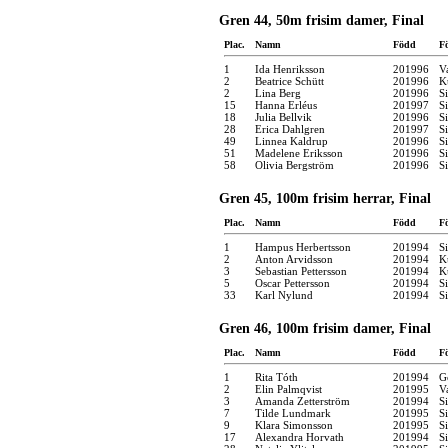
Gren 44, 50m frisim damer, Final
Plac.
Namn
Född
F
1
Ida Henriksson
201996
V
2
Beatrice Schütt
201996
K
2
Lina Berg
201996
S
15
Hanna Erléus
201997
S
18
Julia Bellvik
201996
S
28
Erica Dahlgren
201997
S
49
Linnea Kaldrup
201996
S
51
Madelene Eriksson
201996
S
58
Olivia Bergström
201996
S
Gren 45, 100m frisim herrar, Final
Plac.
Namn
Född
F
1
Hampus Herbertsson
201994
S
2
Anton Arvidsson
201994
K
3
Sebastian Pettersson
201994
K
5
Oscar Pettersson
201994
S
33
Karl Nylund
201994
S
Gren 46, 100m frisim damer, Final
Plac.
Namn
Född
F
1
Rita Tóth
201994
G
2
Elin Palmqvist
201995
V
3
Amanda Zetterström
201994
S
7
Tilde Lundmark
201995
S
9
Klara Simonsson
201995
S
17
Alexandra Horvath
201994
S