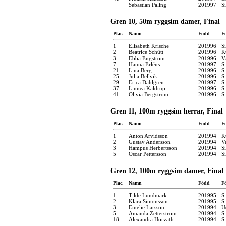
Sebastian Paling
201997
S
Gren 10, 50m ryggsim damer, Final
Plac.
Namn
Född
F
1
Elisabeth Krische
201996
S
2
Beatrice Schütt
201996
K
3
Ebba Engström
201996
V
7
Hanna Erléus
201997
S
21
Lina Berg
201996
S
25
Julia Bellvik
201996
S
29
Erica Dahlgren
201997
S
37
Linnea Kaldrup
201996
S
41
Olivia Bergström
201996
S
Gren 11, 100m ryggsim herrar, Final
Plac.
Namn
Född
F
1
Anton Arvidsson
201994
K
2
Gustav Andersson
201994
V
3
Hampus Herbertsson
201994
S
5
Oscar Pettersson
201994
S
Gren 12, 100m ryggsim damer, Final
Plac.
Namn
Född
F
1
Tilde Lundmark
201995
S
2
Klara Simonsson
201995
S
3
Emelie Larsson
201994
U
5
Amanda Zetterström
201994
S
18
Alexandra Horvath
201994
S