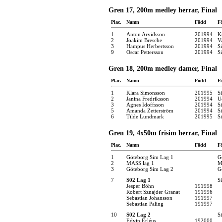
Gren 17, 200m medley herrar, Final
Plac.
Namn
Född
F
1
Anton Arvidsson
201994
K
2
Joakim Bresche
201994
V
3
Hampus Herbertsson
201994
S
9
Oscar Pettersson
201994
S
Gren 18, 200m medley damer, Final
Plac.
Namn
Född
F
1
Klara Simonsson
201995
S
2
Janina Fredriksson
201994
U
3
Agnes Idoffsson
201994
S
5
Amanda Zetterström
201994
S
6
Tilde Lundmark
201995
S
Gren 19, 4x50m frisim herrar, Final
Plac.
Namn
Född
F
1
Göteborg Sim Lag 1
G
2
MASS lag 1
M
3
Göteborg Sim Lag 2
G
7
S02 Lag 1
S
Jesper Böhn
191998
Robert Sznajder Granat
191996
Sebastian Johansson
191997
Sebastian Paling
191997
10
S02 Lag 2
S
Edvin Erléus
192000