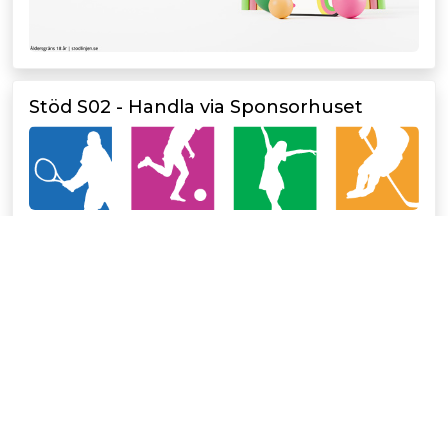
Stöd S02 - Handla via Sponsorhuset
Simning
S02 erbjuder simning för alla!