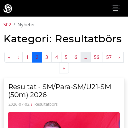
☰
S02
Nyheter
Kategori: Resultatbörs
Previous
Previous
Nex
«
‹
1
2
3
4
5
6
...
56
57
›
Next
»
Resultat - SM/Para-SM/U21-SM
(50m) 2026
2026-07-02
⁝
Resultatbörs