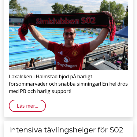
Laxaleken i Halmstad bjöd på härligt
försommarväder och snabba simningar! En hel drös
med PB och härlig support!
Läs mer...
Intensiva tävlingshelger för S02