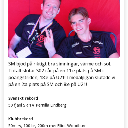
SM bjöd på riktigt bra simningar, värme och sol.
Totalt slutar S02 i år på en 11:e plats på SM i
poängstriden, 18:e på U21! I medaljligan slutade vi
på en 2:a plats på SM och 8:e på U21!
Svenskt rekord
50 fjäril SR 14: Pernilla Lindberg
Klubbrekord
50m ry,
100 br, 200m me: Elliot Woodburn