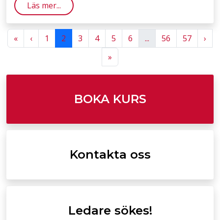
Läs mer...
Previous
Previous
Nex
«
‹
1
2
3
4
5
6
...
56
57
›
Next
»
BOKA KURS
Kontakta oss
Ledare sökes!