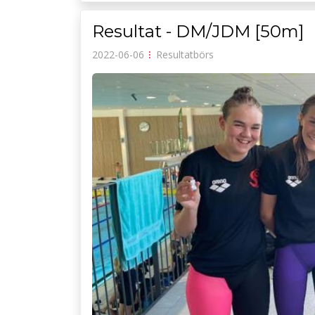
Resultat - DM/JDM [50m]
2022-06-06
⁝
Resultatbörs