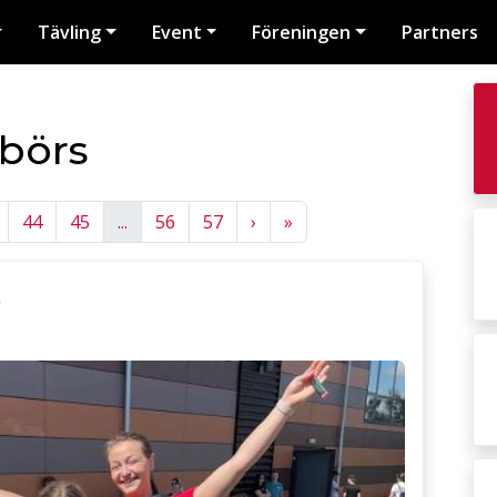
Tävling
Event
Föreningen
Partners
tbörs
Next
Next
44
45
...
56
57
›
»
t