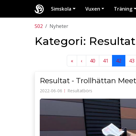
Simskola
Vuxen
Träning
S02
Nyheter
Kategori: Resulta
Previous
Previous
«
‹
40
41
42
43
Resultat - Trollhättan Mee
2022-06-06
⁝
Resultatbörs