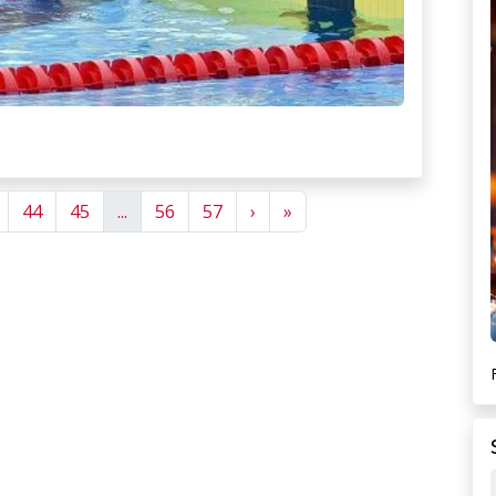
Next
Next
44
45
...
56
57
›
»