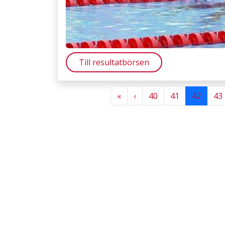
Till resultatbörsen
Previous
Previous
«
‹
40
41
42
43