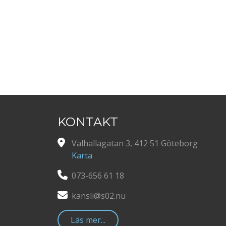
KONTAKT
Valhallagatan 3, 412 51 Göteborg
Karta
073-656 61 18
kansli@s02.nu
Läs mer...