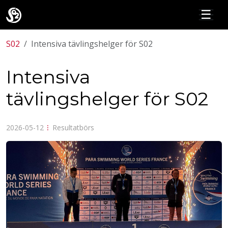
☰
S02
Intensiva tävlingshelger för S02
Intensiva
tävlingshelger för S02
2026-05-12
⁝
Resultatbörs