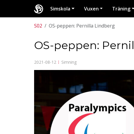
Simskola
Vuxen
Träning
S02
OS-peppen: Pernilla Lindberg
OS-peppen: Pernil
2021-08-12
⁝
Simning