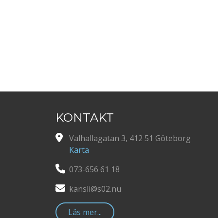
KONTAKT
Valhallagatan 3, 412 51 Göteborg
Karta
073-656 61 18
kansli@s02.nu
Läs mer...