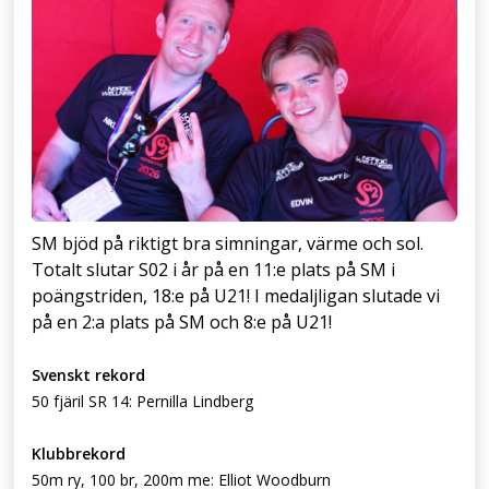
SM bjöd på riktigt bra simningar, värme och sol.
Totalt slutar S02 i år på en 11:e plats på SM i
poängstriden, 18:e på U21! I medaljligan slutade vi
på en 2:a plats på SM och 8:e på U21!
Svenskt rekord
50 fjäril SR 14: Pernilla Lindberg
Klubbrekord
50m ry,
100 br, 200m me: Elliot Woodburn