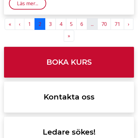
Läs mer...
Previous
Previous
Nex
«
‹
1
2
3
4
5
6
...
70
71
›
Next
»
BOKA KURS
Kontakta oss
Ledare sökes!