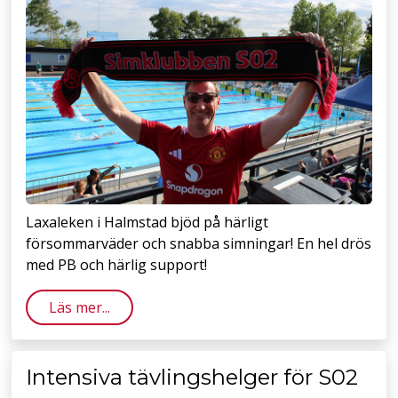
Laxaleken i Halmstad bjöd på härligt
försommarväder och snabba simningar! En hel drös
med PB och härlig support!
Läs mer...
Intensiva tävlingshelger för S02