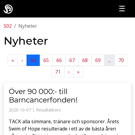
☰
S02
Nyheter
Nyheter
Previous
Previous
«
‹
64
65
66
67
68
69
...
70
Next
Next
71
›
»
Över 90 000:- till
Barncancerfonden!
2020-10-07
⁝
Resultatbörs
TACK alla simmare, tränare och sponsorer. Årets
Swim of Hope resulterade i ett av de bästa åren