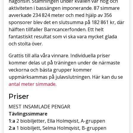
någonsin. Stämningen under kvällen var hög och
aktiviteten i bassängen imponerande. 87 simmare
avverkade 234 824 meter och med hjälp av 356
sponsorer blev det en slutsumma på 182 861 kr, där
hälften tillfaller Barncancerfonden. Ett helt
fantastiskt resultat som vi ska vara mycket glada
och stolta över.
Grattis till alla våra vinnare. Individuella priser
kommer delas ut på träningen under de närmaste
veckorna och bästa grupper kommer
uppmärksammas på julavslutningen. Här kan du se
antal meter simmade
.
Priser
MEST INSAMLADE PENGAR
Tävlingssimmare
1:a
2 biobiljetter, Ella Holmqvist, A-gruppen
2:a
1 biobiljett, Selma Holmqvist, B-gruppen