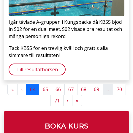
Igår tävlade A-gruppen i Kungsbacka då KBSS bjöd
in S02 för en dual meet. S02 visade bra resultat och
många personliga rekord.
Tack KBSS för en trevlig kväll och grattis alla
simmare till resultaten!
Till resultatbörsen
Previous
Previous
«
‹
64
65
66
67
68
69
...
70
Next
Next
71
›
»
BOKA KURS